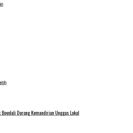
in
atih
 Boyolali Dorong Kemandirian Unggas Lokal