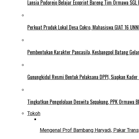
Lansia Podorejo Belajar Ecoprint Bareng Tim Ormawa SG
Perkuat Produk Lokal Desa Cokro, Mahasiswa GIAT 16 UNN
Pembentukan Karakter Pancasila, Kesbangpol Batang Gela
Gunungkidul Resmi Bentuk Pelaksana DPPI, Siapkan Kader
Tingkatkan Pengelolaan Deswita Sepakung, PPK Ormawa B
Tokoh
Mengenal Prof Bambang Haryadi, Pakar Trans