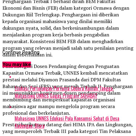
Penghargaan Terbaik I berhasil diraih BEM Fakultas
Ekonomi dan Bisnis (FEB) dalam kategori Ormawa dengan
Dukungan Riil Terlengkap. Penghargaan ini diberikan
kepada organisasi mahasiswa yang dinilai memiliki
dukungan nyata, solid, dan berkesinambungan dalam
menjalankan program kerja berbasis pengabdian
masyarakat. Konsistensi BEM FEB dalam menghadirkan
program yang relevan menjadi salah satu penilaian penting
Continue Reading
dalam keberhasilan ini.
You may like
Pada kategori Dosen Pendamping dengan Penguatan
Kapasitas Ormawa Terbaik, UNNES kembali mencatatkan
prestasi melalui Diyamon Prasanda dari DPM Fakultas
Bahasa dan Seni (FBS) yang meraih Terbaik II. Penghargaan
Edukasi Pertolongan Pertama Cedera Rumah Tangga,
ini menunjukkan komitmen dosen pendamping dalam
Mahasiswa UNNES Gagas Program SAHABAT
membimbing dan memperkuat kapasitas organisasi
mahasiswa agar mampu mengelola program secara
profesional dan berkelanjutan.
Mahasiswa UNNES Edukasi Pola Konsumsi Sehat di Desa
Prestasi berikutnya datang dari HIMA IPA dan Lingkungan,
Kadengan, Blora
yang memperoleh Terbaik III pada kategori Tim Pelaksana