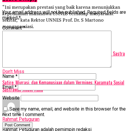
“Ini merupakan prestasi yang baik karena menunjukkan
Your email address will not be published.
Required fields are
kepedualian mahasiswa UNNES terhadap masyarakat
marked
*
sekitar,” kata Rektor UNNES Prof. Dr. S Martono
mengapresiasi.
Comment
*
Related Topics:
headline
mahasiswa
unnes
Up Next
Dosen UNNES Latih Guru SMA Rembang Alihwahanakan Karya Sastra
Jadi Teks Iklan
Don't Miss
Name
*
Satire, Migrasi, dan Kemanusiaan dalam Vermines: Kacamata Sosial
Email
*
Sastrawan Jinawi Rana
Website
Save my name, email, and website in this browser for the
next time I comment.
Rahmat Petuguran
Rahmat Petuguran adalah pemimpin redaksi