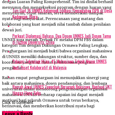
dengan Luaran Paling Komprehensif. Tim ini dinilai berhasil
menyusun dan mengeksekusi program dengan luaran yang
Tim Giat 16 UNNES Kelompok Edukasi Pencegahan ISPA di Desa
menyeluruh, tepat sasaran, serta memberikan dampak
Kadengan, Blora
nyata bagi masyarakat. Perencanaan yang matang dan
kolaborasi yang kuat menjadi nilai tambah dalam penilaian
dewan juri.
Perkuat Diplomasi Bahasa, Dua Dosen UNNES Jadi Dosen Tamu
UNNES juga meraih Terbaik IV melalui DPM FBS dalam
di Fuzhou University, China
kategori Tim dengan Dukungan Ormawa Paling Lengkap.
Penghargaan ini menjadi bukti bahwa organisasi mahasiswa
di UNNES memiliki dukungan struktur, sumber daya, dan
Pelajari Teknologi Hijau, 45 Mahasiswa Teknik Mesin UNNES
koordinasi yang kuat dalam pelaksanaan program
Ikuti Riset Kolaboratif di Malaysia
pengabdian.
Raihan empat penghargaan ini menunjukkan sinergi yang
baik antara mahasiswa, dosen pendamping, dan lembaga
Rumah Amal UNNES Tawarkan Beragam Beasiswa, Bantuan UKT
universitas dalam mendorong pengembangan organisasi
Hingga Uang Saku
mahasiswa. UNNES berharap capaian ini dapat menjadi
motivasi bagi seluruh Ormawa untuk terus berkarya,
Click to comment
berinovasi, dan memberikan kontribusi nyata bagi
masyarakat.
Leave a Reply