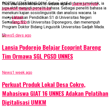
PORTALSEMARANG.COM. Selain aktif di dunia jurnalistik, ia
This site uses Akismet to reduce spam.
Learn how your
juga aktif menjadi peneliti bahasa. Sebagai peneliti bahasa ia
comment data is processed.
menekuni kajian sosiolinguistik dan analisis wacana. Ia
Latest
menyelesaikan Pendidikan S1 di Universitas Negeri
Trending
Semarang, S2 di Universitas Diponegoro, dan menempuh
Program Doktor Bidang Linguistik Universitas Gadjah Mada.
News
5 days ago
Lansia Podorejo Belajar Ecoprint Bareng
Tim Ormawa SGL PGSD UNNES
News
1 week ago
Perkuat Produk Lokal Desa Cokro,
Mahasiswa GIAT 16 UNNES Adakan Pelatihan
Digitalisasi UMKM