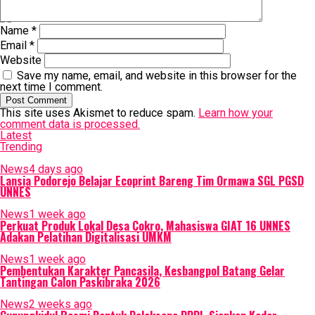
aghios
Name
*
Email
*
Website
Save my name, email, and website in this browser for the
next time I comment.
This site uses Akismet to reduce spam.
Learn how your
comment data is processed.
Latest
Trending
News
4 days ago
Lansia Podorejo Belajar Ecoprint Bareng Tim Ormawa SGL PGSD
UNNES
News
1 week ago
Perkuat Produk Lokal Desa Cokro, Mahasiswa GIAT 16 UNNES
Adakan Pelatihan Digitalisasi UMKM
News
1 week ago
Pembentukan Karakter Pancasila, Kesbangpol Batang Gelar
Tantingan Calon Paskibraka 2026
News
2 weeks ago