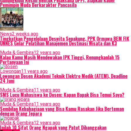
Gunungkidul Resmi Bentuk Pelaksana DPPI, Siapkan Kader
Pemimpin Muda Berkarakter Pancasila
News
2 weeks ago
Tingkatkan Pengelolaan Deswita Sepakung, PPK Ormawa BEM FIK
UNNES Gelar Pelatihan Manajemen Destinasi Wisata dan K3
Muda & Gembira
12 years ago
Kalau Kamu Masih Mendewakan IPK Tinggi, Renungkanlah 15
Pertanyaan Ini
Lowongan
11 years ago
Lowongan Dosen Akademi Teknik Elektro Medik (ATEM), Deadline
24 Juni
Muda & Gembira
11 years ago
SMS Lucu Mahasiswa ke Dosen: Kapan Bapak Bisa Temui Saya?
Muda & Gembira
11 years ago
Sembilan Kebahagiaan yang Bisa Kamu Rasakan Jika Berteman
dengan Orang Jepara
Muda & Gembira
12 years ago
Inilah 10 Sifat Orang Ngapak yang Patut Dibanggakan