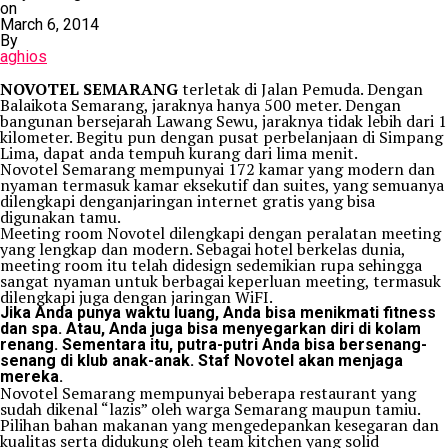
on
March 6, 2014
By
aghios
NOVOTEL SEMARANG
terletak di Jalan Pemuda. Dengan
Balaikota Semarang, jaraknya hanya 500 meter. Dengan
bangunan bersejarah Lawang Sewu, jaraknya tidak lebih dari 1
kilometer. Begitu pun dengan pusat perbelanjaan di Simpang
Lima, dapat anda tempuh kurang dari lima menit.
Novotel Semarang mempunyai 172 kamar yang modern dan
nyaman termasuk kamar eksekutif dan suites, yang semuanya
dilengkapi denganjaringan internet gratis yang bisa
digunakan tamu.
Meeting room Novotel dilengkapi dengan peralatan meeting
yang lengkap dan modern. Sebagai hotel berkelas dunia,
meeting room itu telah didesign sedemikian rupa sehingga
sangat nyaman untuk berbagai keperluan meeting, termasuk
dilengkapi juga dengan jaringan WiFI.
Jika Anda punya waktu luang, Anda bisa menikmati fitness
dan spa. Atau, Anda juga bisa menyegarkan diri di kolam
renang. Sementara itu, putra-putri Anda bisa bersenang-
senang di klub anak-anak. Staf Novotel akan menjaga
mereka.
Novotel Semarang mempunyai beberapa restaurant yang
sudah dikenal “lazis” oleh warga Semarang maupun tamiu.
Pilihan bahan makanan yang mengedepankan kesegaran dan
kualitas serta didukung oleh team kitchen yang solid