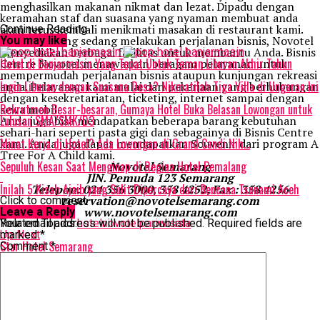
menghasilkan makanan nikmat dan lezat. Dipadu dengan
keramahan staf dan suasana yang nyaman membuat anda
akan terus kembali menikmati masakan di restaurant kami.
Continue Reading
Bagi anda yang sedang melakukan perjalanan bisnis, Novotel
You may like
menyediakan berbagai fasilitas untuk membantu Anda. Bisnis
Hotel di Banjarmasin Yang Tepat Untuk Teman Liburan Akhir Tahun
Centre Novotel menawarkan beragam pelayanan untuk
mempermudah perjalanan bisnis ataupun kunjungan rekreasi
Ingin Liburan dengan Suasana Desa? Nikmatilah Tiga Villa di Ungaran Ini
anda. Pelayanan kami mulai dari pekerjaan yang berhubungan
dengan kesekretariatan, ticketing, internet sampai dengan
Rekrutmen Besar-besaran, Gumaya Hotel Buka Belasan Lowongan untuk
sewa mobil.
Lulusan SMA/SMK/D3
Anda juga bisa mendapatkan beberapa barang kebutuhan
sehari-hari seperti pasta gigi dan sebagainya di Bisnis Centre
Minat Kerja di Hotel? Ada Lowongan di Grand Candi Nih…
kami. Anda juga dapat mendapatkan Souvenir dari program A
Tree For A Child kami.
Sepuluh Kesan Saat Menginap di Regina Hotel Pemalang
Novotel Semarang
JlN. Pemuda 123 Semarang
Inilah 5 Kisah Ajaib yang Sulit Dipercaya dari Bencana Tsunami Aceh
Telepon: 024 356 3000, 358 4252, Fax : 358 4256
reservation@novotelsemarang.com
Click to comment
www.novotelsemarang.com
Leave a Reply
Related Topics:
Your email address will not be published.
hotel
novotel
pariwisata
Required fields are
Up Next
marked
*
Star Hotel Semarang
Comment
*
Don't Miss
Hotel Surya Semarang