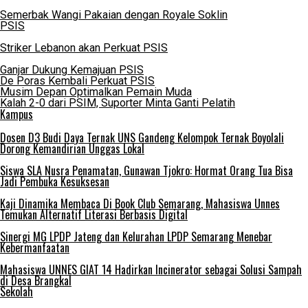
Semerbak Wangi Pakaian dengan Royale Soklin
PSIS
Striker Lebanon akan Perkuat PSIS
Ganjar Dukung Kemajuan PSIS
De Poras Kembali Perkuat PSIS
Musim Depan Optimalkan Pemain Muda
Kalah 2-0 dari PSIM, Suporter Minta Ganti Pelatih
Kampus
Dosen D3 Budi Daya Ternak UNS Gandeng Kelompok Ternak Boyolali
Dorong Kemandirian Unggas Lokal
Siswa SLA Nusra Penamatan, Gunawan Tjokro: Hormat Orang Tua Bisa
Jadi Pembuka Kesuksesan
Kaji Dinamika Membaca Di Book Club Semarang, Mahasiswa Unnes
Temukan Alternatif Literasi Berbasis Digital
Sinergi MG LPDP Jateng dan Kelurahan LPDP Semarang Menebar
Kebermanfaatan
Mahasiswa UNNES GIAT 14 Hadirkan Incinerator sebagai Solusi Sampah
di Desa Brangkal
Sekolah