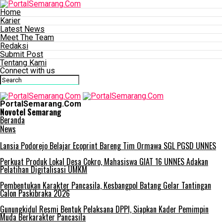
Home
Karier
Latest News
Meet The Team
Redaksi
Submit Post
Tentang Kami
Connect with us
PortalSemarang.Com
Novotel Semarang
Beranda
News
Lansia Podorejo Belajar Ecoprint Bareng Tim Ormawa SGL PGSD UNNES
Perkuat Produk Lokal Desa Cokro, Mahasiswa GIAT 16 UNNES Adakan
Pelatihan Digitalisasi UMKM
Pembentukan Karakter Pancasila, Kesbangpol Batang Gelar Tantingan
Calon Paskibraka 2026
Gunungkidul Resmi Bentuk Pelaksana DPPI, Siapkan Kader Pemimpin
Muda Berkarakter Pancasila