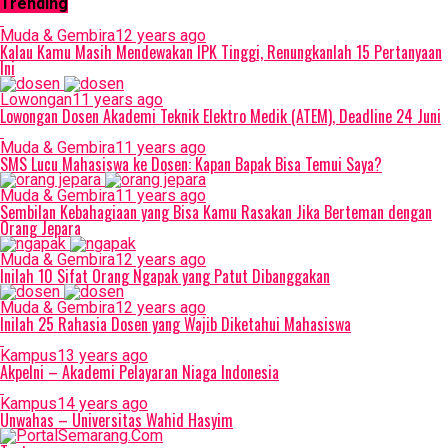
Trending
Muda & Gembira
12 years ago
Kalau Kamu Masih Mendewakan IPK Tinggi, Renungkanlah 15 Pertanyaan
Ini
Lowongan
11 years ago
Lowongan Dosen Akademi Teknik Elektro Medik (ATEM), Deadline 24 Juni
Muda & Gembira
11 years ago
SMS Lucu Mahasiswa ke Dosen: Kapan Bapak Bisa Temui Saya?
Muda & Gembira
11 years ago
Sembilan Kebahagiaan yang Bisa Kamu Rasakan Jika Berteman dengan
Orang Jepara
Muda & Gembira
12 years ago
Inilah 10 Sifat Orang Ngapak yang Patut Dibanggakan
Muda & Gembira
12 years ago
Inilah 25 Rahasia Dosen yang Wajib Diketahui Mahasiswa
Kampus
13 years ago
Akpelni – Akademi Pelayaran Niaga Indonesia
Kampus
14 years ago
Unwahas – Universitas Wahid Hasyim