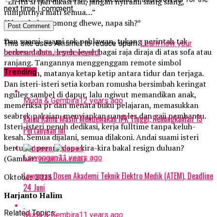
“Eh itu si Ijah dikasi tau, jangan nyirami siang siang,
next time I comment.
rumputnya mati semua…”
*Lha mbok ngomong dhewe, napa sih?*
Dan suami-suami sok pahlawan, tukang perintah tak
This site uses Akismet to reduce spam.
Learn how your
berkesudahan, leyeh-leyeh bagai raja diraja di atas sofa atau
comment data is processed.
ranjang. Tangannya menggenggam remote simbol
Trending
kekuasaan, matanya ketap ketip antara tidur dan terjaga.
Dan isteri-isteri setia korban romusha bersimbah keringat
nguleg sambel di dapur, lalu ngiwut memandikan anak,
Muda & Gembira
12 years ago
memeriksa pr dan menata buku pelajaran, memasukkan
seabrek pakaian, menyiapkan uang les dan gaji pembantu.
Kalau Kamu Masih Mendewakan IPK Tinggi, Renungkanlah 15
Isteri-isteri penuh dedikasi, kerja fulltime tanpa keluh-
Pertanyaan Ini
kesah. Semua dijalani, semua dilakoni. Andai suami isteri
bertukar peran, siapa kira-kira bakal resign duluan?
Lowongan
11 years ago
(Gambar:
nexonia.com
)
Lowongan Dosen Akademi Teknik Elektro Medik (ATEM), Deadline
Oktober 2013
24 Juni
Harjanto Halim
Related Topics:
Muda & Gembira
11 years ago