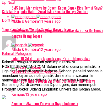
Up Next
SMS Lucu Mahasiswa ke Dosen: Kapan Bapak Bisa Temui Saya?
Catatan Harjanto Halim: Surat Istri kepada Dirinya Sendiri
Don't Miss
Muda & Gembira
11 years ago
“Cup Song” dalam Wisuda Sekolah Karangturi
Sembilan Kebahagiaan yang Bisa Kamu Rasakan Jika Berteman
dengan Orang Jepara
Muda & Gembira
12 years ago
Rahmat Petuguran
Inilah 10 Sifat Orang Ngapak yang Patut Dibanggakan
Rahmat Petuguran adalah pemimpin redaksi
PORTALSEMARANG.COM. Selain aktif di dunia jurnalistik, ia
juga aktif menjadi peneliti bahasa. Sebagai peneliti bahasa ia
Muda & Gembira
12 years ago
menekuni kajian sosiolinguistik dan analisis wacana. Ia
menyelesaikan Pendidikan S1 di Universitas Negeri
Inilah 25 Rahasia Dosen yang Wajib Diketahui Mahasiswa
Semarang, S2 di Universitas Diponegoro, dan menempuh
Program Doktor Bidang Linguistik Universitas Gadjah Mada.
Kampus
13 years ago
Akpelni – Akademi Pelayaran Niaga Indonesia