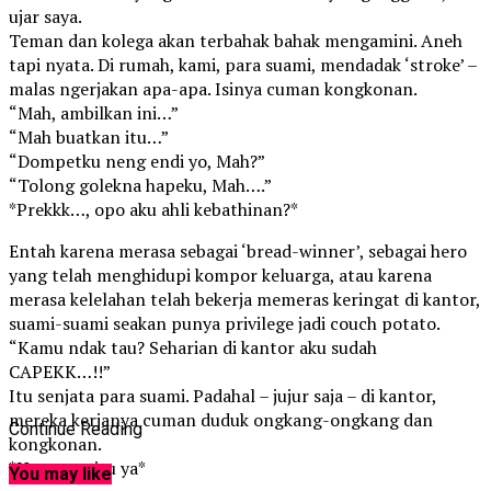
ujar saya.
Teman dan kolega akan terbahak bahak mengamini. Aneh
tapi nyata. Di rumah, kami, para suami, mendadak ‘stroke’ –
malas ngerjakan apa-apa. Isinya cuman kongkonan.
“Mah, ambilkan ini…”
“Mah buatkan itu…”
“Dompetku neng endi yo, Mah?”
“Tolong golekna hapeku, Mah….”
*Prekkk…, opo aku ahli kebathinan?*
Entah karena merasa sebagai ‘bread-winner’, sebagai hero
yang telah menghidupi kompor keluarga, atau karena
merasa kelelahan telah bekerja memeras keringat di kantor,
suami-suami seakan punya privilege jadi couch potato.
“Kamu ndak tau? Seharian di kantor aku sudah
CAPEKK…!!”
Itu senjata para suami. Padahal – jujur saja – di kantor,
mereka kerjanya cuman duduk ongkang-ongkang dan
Continue Reading
kongkonan.
*Hmm…, gitu ya*
You may like