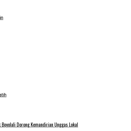
in
atih
 Boyolali Dorong Kemandirian Unggas Lokal