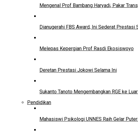
Mengenal Prof Bambang Haryadi, Pakar Trans
Dianugerahi FBS Award, Ini Sederat Prestasi 
Melepas Kepergian Prof Rasdi Ekosiswoyo
Deretan Prestasi Jokowi Selama Ini
Sukanto Tanoto Mengembangkan RGE ke Luar
Pendidikan
Mahasiswi Psikologi UNNES Raih Gelar Puter