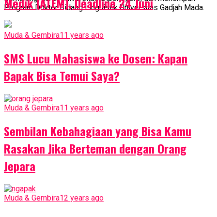
Medik (ATEM), Deadline 24 Juni
Program Doktor Bidang Linguistik Universitas Gadjah Mada.
Muda & Gembira
11 years ago
SMS Lucu Mahasiswa ke Dosen: Kapan
Bapak Bisa Temui Saya?
Muda & Gembira
11 years ago
Sembilan Kebahagiaan yang Bisa Kamu
Rasakan Jika Berteman dengan Orang
Jepara
Muda & Gembira
12 years ago