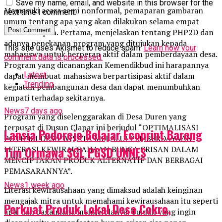
Save my name, email, and website in this browser for the
Memasuki acara semi nonformal, pemaparan gambaran
next time I comment.
umum tentang apa yang akan dilakukan selama empat
bulan kedepan. Pertama, menjelaskan tentang PHP2D dan
adanya penekanan program yang ditujukan kepada
This site uses Akismet to reduce spam.
Learn how your
mahasiswa untuk berperan aktif dalam pemberdayaan desa.
comment data is processed.
Program yang dicanangkan Kemendikbud ini harapannya
Latest
dapat membuat mahasiswa berpartisipasi aktif dalam
Trending
kegiatan pembangunan desa dan dapat menumbuhkan
empati terhadap sekitarnya.
News
7 days ago
Program yang diselenggarakan di Desa Duren yang
terpusat di Dusun Clapar ini berjudul “OPTIMALISASI
Lansia Podorejo Belajar Ecoprint Bareng
POTENSI DESA WISATA MELALUI PEMBERDAYAAN
Tim Ormawa SGL PGSD UNNES
LITERASI KEWIRAUSAHAAN BUNGA CRISAN DALAM
MENCIPTAKAN PRODUK ALTERNATIF DAN BERBAGAI
PEMASARANNYA”.
News
1 week ago
Literasi kewirausahaan yang dimaksud adalah keinginan
mengajak mitra untuk memahami kewirausahaan itu seperti
Perkuat Produk Lokal Desa Cokro,
apa, dan bagaimana mengelolanya. Tujuan yang ingin