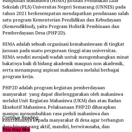
Himpunan mahasiswa (HIMA) jurusan Pendidikan Luar
Sekolah (PLS) Universitas Negeri Semarang (UNNES) pada
tahun 2021 berkesempatan mendapatkan pendanaan salah
satu program Kementerian Pendidikan dan Kebudayaan
(Kemendikbud), yaitu Program Holistik Pembinaan dan
Pemberdayaan Desa (PHP2D).
HIMA adalah sebuah organisasi kemahasiswaan di tingkat
jurusan pada suatu perguruan tinggi atau universitas.
HIMA sendiri menjadi wadah untuk mengembangkan minat
bakatnya baik di bidang akademik maupun non akademik,
serta menampung aspirasi mahasiswa melalui berbagai
program kerja.
PHP2D adalah program kegiatan pemberdayaan
masyarakat yang dapat diselenggarakan oleh mahasiswa
melalui Unit Kegiatan Mahasiswa (UKM) dan atau Badan
Eksekutif Mahasiswa. Pelaksanaan PHP2D diharapkan
mampu menumbuhkan rasa peduli mahasiswa dan
Continue Reading
kontribusinya kepada masyarakat di desa agar terbangun
desa binaan yang aktif, mandiri, berwirausaha, dan
You may like