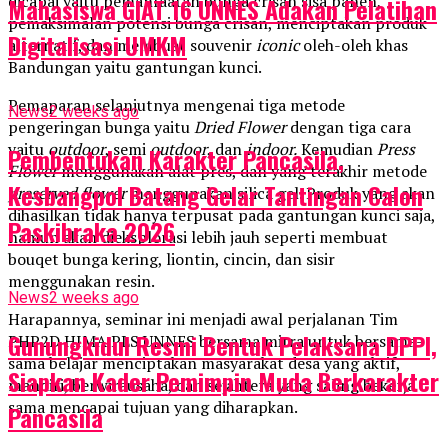
dicapai yaitu pemanfaatan bunga crisan sisa panen,
Mahasiswa GIAT 16 UNNES Adakan Pelatihan
pemaksimalan potensi bunga crisan, menciptakan produk
Digitalisasi UMKM
alternatif, dan membuat souvenir
iconic
oleh-oleh khas
Bandungan yaitu gantungan kunci.
Pemaparan selanjutnya mengenai tiga metode
News
2 weeks ago
pengeringan bunga yaitu
Dried Flower
dengan tiga cara
yaitu
outdoor
, semi
outdoor
, dan
indoor.
Kemudian
Press
Pembentukan Karakter Pancasila,
Flower
menggunakan alat pres, dan yang terakhir metode
Kesbangpol Batang Gelar Tantingan Calon
preserved flower
menggunakan silica gel. Produk yang akan
dihasilkan tidak hanya terpusat pada gantungan kunci saja,
Paskibraka 2026
namun akan dieksplorasi lebih jauh seperti membuat
bouqet bunga kering, liontin, cincin, dan sisir
menggunakan resin.
News
2 weeks ago
Harapannya, seminar ini menjadi awal perjalanan Tim
Gunungkidul Resmi Bentuk Pelaksana DPPI,
PHP2D HIMA PLS UNNES bersama mitra untuk bersama-
sama belajar menciptakan masyarakat desa yang aktif,
Siapkan Kader Pemimpin Muda Berkarakter
mandiri, berwirausaha, dan sejahtera yang saling bekerja
sama mencapai tujuan yang diharapkan.
Pancasila