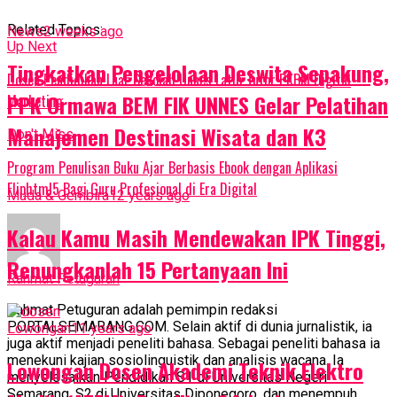
Related Topics:
News
2 weeks ago
Up Next
Tingkatkan Pengelolaan Deswita Sepakung,
Dosen Pendidikan Luar Sekolah Unnes Latih Tutor PKBM Digital
PPK Ormawa BEM FIK UNNES Gelar Pelatihan
Marketing
Manajemen Destinasi Wisata dan K3
Don't Miss
Program Penulisan Buku Ajar Berbasis Ebook dengan Aplikasi
Fliphtml5 Bagi Guru Profesional di Era Digital
Muda & Gembira
12 years ago
Kalau Kamu Masih Mendewakan IPK Tinggi,
Renungkanlah 15 Pertanyaan Ini
Rahmat Petuguran
Rahmat Petuguran adalah pemimpin redaksi
PORTALSEMARANG.COM. Selain aktif di dunia jurnalistik, ia
Lowongan
11 years ago
juga aktif menjadi peneliti bahasa. Sebagai peneliti bahasa ia
menekuni kajian sosiolinguistik dan analisis wacana. Ia
Lowongan Dosen Akademi Teknik Elektro
menyelesaikan Pendidikan S1 di Universitas Negeri
Semarang, S2 di Universitas Diponegoro, dan menempuh