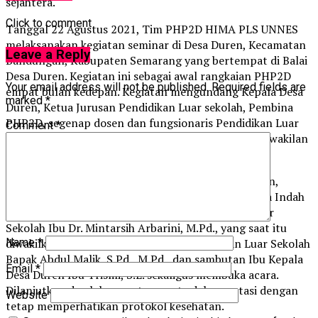
sejahtera.
Click to comment
Tanggal 22 Agustus 2021, Tim PHP2D HIMA PLS UNNES
melaksanakan kegiatan seminar di Desa Duren, Kecamatan
Leave a Reply
Bandungan, Kabupaten Semarang yang bertempat di Balai
Desa Duren. Kegiatan ini sebagai awal rangkaian PHP2D
Your email address will not be published.
Required fields are
empat bulan kedepan. Kegiatan mengundang Kepala Desa
marked
*
Duren, Ketua Jurusan Pendidikan Luar sekolah, Pembina
PHP2D, segenap dosen dan fungsionaris Pendidikan Luar
Comment
*
Sekolah, Ketua Gemah Ripah, dan seluruh mitra perwakilan
dari Dusun Clapar, Keropoh, dan Mejing.
Rangkaian acara seminar diawali dengan pembukaan,
sambutan oleh ketua pelaksana mahasiswa sdr Rana Indah
Setyawati, sambutan Ketua Jurusan Pendidikan Luar
Sekolah Ibu Dr. Mintarsih Arbarini, M.Pd., yang saat itu
diwakilkan oleh Sekretaris Jurusan Pendidikan Luar Sekolah
Name
*
Bapak Abdul Malik, S.Pd., M.Pd., dan sambutan Ibu Kepala
Email
*
Desa Duren Ibu Trismi, S.E. sekaligus membuka acara.
Dilanjutkan doa lalu penutup, serta dokumentasi dengan
Website
tetap memperhatikan protokol kesehatan.