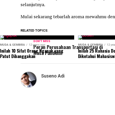
selanjutnya.
Mulai sekarang tebarlah aroma mewahmu denga
RELATED TOPICS:
DON'T MISS
MUDA & GEMBIRA
12 years ago
Peran Perusahaan Transportasi di
MUDA & GEMBIRA
12 yea
Inilah 10 Sifat Orang Ngapak yang
Inilah 25 Rahasia D
Masa Pandemi
Patut Dibanggakan
Diketahui Mahasisw
Suseno Adi