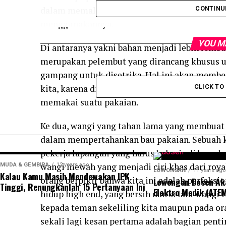
dalam memakai produk ini, pengalaman yang b
CONTINU
menggunakannya.
YOU M
Di antaranya yakni bahan menjadi lebih lembut
merupakan pelembut yang dirancang khusus u
gampang untuk disetrika. Hal ini akan member
kita, karena di samping rapi, sisi kenyamana
CLICK T
memakai suatu pakaian.
Ke dua, wangi yang tahan lama yang membuat ro
dalam mempertahankan bau pakaian. Sebuah k
pekerja lapangan yang harus bekerja di bawah 
wangi mewah yang menjadi ciri khas dari roy
MUDA & GEMBIRA
12 years ago
LOWONGAN
11 years ago
Kalau Kamu Masih Mendewakan IPK
orang berpikir bahwa kita ini adalah perfeks
Lowongan Dosen Ak
Tinggi, Renungkanlah 15 Pertanyaan Ini
Elektro Medik (ATEM
hidup high end, yang bersih dan selalu wangi
kepada teman sekeliling kita maupun pada or
sekali lagi kesan pertama adalah bagian penti