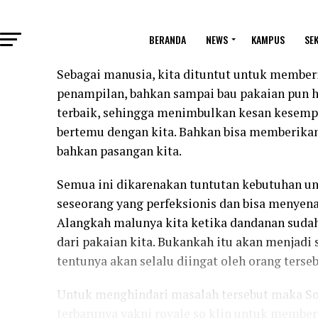
BERANDA
NEWS
KAMPUS
SE
Sebagai manusia, kita dituntut untuk member
penampilan, bahkan sampai bau pakaian pun h
terbaik, sehingga menimbulkan kesan kesemp
bertemu dengan kita. Bahkan bisa memberikan 
bahkan pasangan kita.
Semua ini dikarenakan tuntutan kebutuhan un
seseorang yang perfeksionis dan bisa menye
Alangkah malunya kita ketika dandanan suda
dari pakaian kita. Bukankah itu akan menjadi 
tentunya akan selalu diingat oleh orang terse
Untuk menghindari masalah tersebut maka So
terbarunya yakni
royale
so klin untuk member