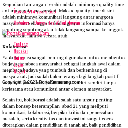
Kemudian tantangan terahir adalah minimnya quality time
antar anggota masyarakat. Maksud quality time di sini
Kampus
14 years ago
adalah minimnya komunikasi langsung antar anggota
Unwahas – Universitas Wahid Hasyim
masyarakat. Sehingga terkadang, arus informasi hanya
sepotong sepotong atau tidak langsung sampai ke anggota
masyarakat lainnya secara utuh.
Tentang
Kolaborasi
Redaksi
Karier
Ya, kolaborasi sangat penting digunakan untuk membentuk
budaya membaca masyarakat sebagai langkah awal dalam
Login
membaca budaya yang tumbuh dan berkembang di
Register
masyarakat. Jadi sudah bukan eranya lagi langkah positif
Copyright © 2023 PortalSemarang.com
membudayakan budaya dilakukan sendiri-sendiri tanpa
kerjasama atau komunikasi antar elemen masyarakat.
Selain itu, kolaborasi adalah salah satu unsur penting
dalam konsep keterampilan abad 21 yang meliputi
komunikasi, kolaborasi, berpikir kritis dan pemecahan
masalah, serta kreativitas dan inovasi ini sangat cocok
diterapkan dalam pendidikan di tanah air, baik pendidikan