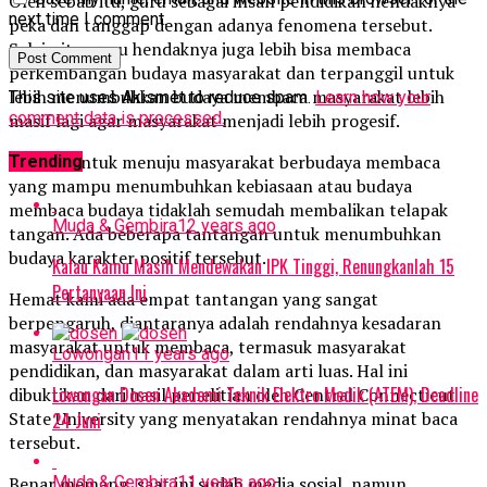
Oleh sebab itu, guru sebagai insan pendidikan hendaknya
next time I comment.
peka dan tanggap dengan adanya fenomena tersebut.
Selain itu, guru hendaknya juga lebih bisa membaca
perkembangan budaya masyarakat dan terpanggil untuk
lebih menumbuhkan budaya membaca masyarakat lebih
This site uses Akismet to reduce spam.
Learn how your
comment data is processed.
masif lagi agar masyarakat menjadi lebih progesif.
Namun untuk menuju masyarakat berbudaya membaca
Trending
yang mampu menumbuhkan kebiasaan atau budaya
membaca budaya tidaklah semudah membalikan telapak
Muda & Gembira
12 years ago
tangan. Ada beberapa tantangan untuk menumbuhkan
budaya karakter positif tersebut.
Kalau Kamu Masih Mendewakan IPK Tinggi, Renungkanlah 15
Pertanyaan Ini
Hemat kami ada empat tantangan yang sangat
berpengaruh, diantaranya adalah rendahnya kesadaran
masyarakat untuk membaca, termasuk masyarakat
Lowongan
11 years ago
pendidikan, dan masyarakat dalam arti luas. Hal ini
Lowongan Dosen Akademi Teknik Elektro Medik (ATEM), Deadline
dibuktikan dari hasil penelitian oleh Central Connecticut
State University yang menyatakan rendahnya minat baca
24 Juni
tersebut.
Muda & Gembira
11 years ago
Benar memang, saat ini sudah media sosial, namun