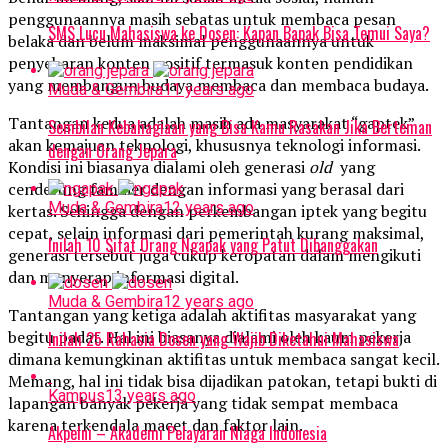
penggunaannya masih sebatas untuk membaca pesan
SMS Lucu Mahasiswa ke Dosen: Kapan Bapak Bisa Temui Saya?
belaka dan belum maksimal penggunaannya untuk
penyebaran konten positif termasuk konten pendidikan
yang membangun budaya membaca dan membaca budaya.
Muda & Gembira
11 years ago
Tantangan kedua adalah masih ada masyarakat “gaptek”
Sembilan Kebahagiaan yang Bisa Kamu Rasakan Jika Berteman
akan kemajuan teknologi, khususnya teknologi informasi.
dengan Orang Jepara
Kondisi ini biasanya dialami oleh generasi
old
yang
cenderung familier dengan informasi yang berasal dari
Muda & Gembira
12 years ago
kertas. Sehingga dengan perkembangan iptek yang begitu
cepat, selain informasi dari pemerintah kurang maksimal,
Inilah 10 Sifat Orang Ngapak yang Patut Dibanggakan
generasi tersebut juga cukup keropatan dalam mengikuti
dan menyerap informasi digital.
Muda & Gembira
12 years ago
Tantangan yang ketiga adalah aktifitas masyarakat yang
begitu padat. Hal ini biasanya dialami oleh kaum pekerja
Inilah 25 Rahasia Dosen yang Wajib Diketahui Mahasiswa
dimana kemungkinan aktifitas untuk membaca sangat kecil.
Memang, hal ini tidak bisa dijadikan patokan, tetapi bukti di
Kampus
13 years ago
lapangan banyak pekerja yang tidak sempat membaca
karena terkendala macet dan faktor lain.
Akpelni – Akademi Pelayaran Niaga Indonesia