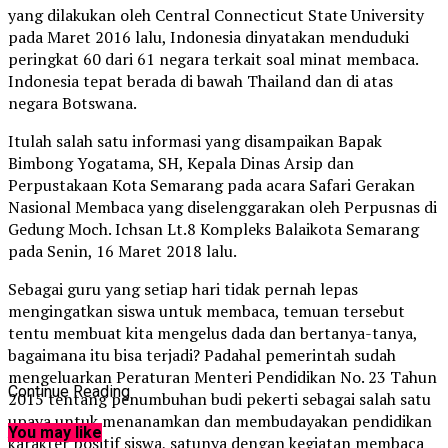
yang dilakukan oleh Central Connecticut State University
pada Maret 2016 lalu, Indonesia dinyatakan menduduki
peringkat 60 dari 61 negara terkait soal minat membaca.
Indonesia tepat berada di bawah Thailand dan di atas
negara Botswana.
Itulah salah satu informasi yang disampaikan Bapak
Bimbong Yogatama, SH, Kepala Dinas Arsip dan
Perpustakaan Kota Semarang pada acara Safari Gerakan
Nasional Membaca yang diselenggarakan oleh Perpusnas di
Gedung Moch. Ichsan Lt.8 Kompleks Balaikota Semarang
pada Senin, 16 Maret 2018 lalu.
Sebagai guru yang setiap hari tidak pernah lepas
mengingatkan siswa untuk membaca, temuan tersebut
tentu membuat kita mengelus dada dan bertanya-tanya,
bagaimana itu bisa terjadi? Padahal pemerintah sudah
mengeluarkan Peraturan Menteri Pendidikan No. 23 Tahun
Continue Reading
2015 tentang penumbuhan budi pekerti sebagai salah satu
upaya untuk menanamkan dan membudayakan pendidikan
You may like
karakter positif siswa, satunya dengan kegiatan membaca