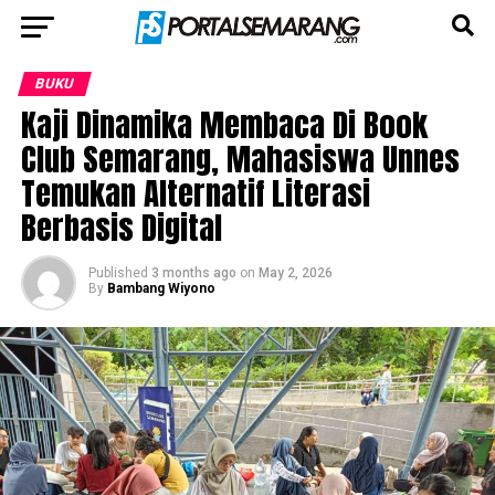
BUKU
Kaji Dinamika Membaca Di Book
Club Semarang, Mahasiswa Unnes
Temukan Alternatif Literasi
Berbasis Digital
Published
3 months ago
on
May 2, 2026
By
Bambang Wiyono