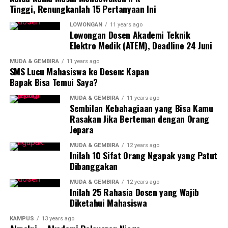
memahami isi buku secara lebih serius serta
Tinggi, Renungkanlah 15 Pertanyaan Ini
mengaitkannya dengan pengalaman sosial yang dimiliki.
LOWONGAN
11 years ago
Lowongan Dosen Akademi Teknik
Keberlangsungan Book Club Semarang hingga saat ini
Elektro Medik (ATEM), Deadline 24 Juni
tidak terlepas dari peran pengurus yang memiliki
komitmen tinggi. Mereka tidak hanya mengatur jalannya
MUDA & GEMBIRA
11 years ago
SMS Lucu Mahasiswa ke Dosen: Kapan
kegiatan, tetapi juga menciptakan ruang yang aman,
Bapak Bisa Temui Saya?
inklusif, dan partisipatif. Salah satu prinsip yang dijaga
adalah tidak adanya praktik book shaming, sehingga
MUDA & GEMBIRA
11 years ago
Sembilan Kebahagiaan yang Bisa Kamu
setiap anggota merasa nyaman dalam mengekspresikan
Rasakan Jika Berteman dengan Orang
pandangannya.
Jepara
Melalui temuan ini, penelitian Daniar Solekha
MUDA & GEMBIRA
12 years ago
Inilah 10 Sifat Orang Ngapak yang Patut
menegaskan bahwa komunitas literasi seperti Book Club
Dibanggakan
Semarang mampu menjadi alternatif penting di tengah
dominasi budaya digital. Komunitas ini tidak sekadar
MUDA & GEMBIRA
12 years ago
Inilah 25 Rahasia Dosen yang Wajib
menghidupkan budaya membaca, tetapi juga
Diketahui Mahasiswa
membentuk remaja yang reflektif, kritis, dan terbuka
terhadap perbedaan.
KAMPUS
13 years ago