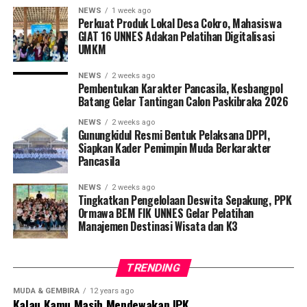
secara beragam. Pendiri komunitas, Firly Aufa Ashanti,
NEWS
1 week ago
melihat membaca sebagai pengalaman personal yang
Perkuat Produk Lokal Desa Cokro, Mahasiswa
sarat dengan nilai emosional. Sementara itu, bagi
GIAT 16 UNNES Adakan Pelatihan Digitalisasi
UMKM
anggota, membaca berkembang menjadi praktik sosial
yang membantu mereka memahami diri sendiri sekaligus
NEWS
2 weeks ago
lingkungan sekitar.
Pembentukan Karakter Pancasila, Kesbangpol
Batang Gelar Tantingan Calon Paskibraka 2026
Menariknya, anggota komunitas tidak memandang buku
NEWS
2 weeks ago
sebagai kebenaran tunggal. Buku diposisikan sebagai
Gunungkidul Resmi Bentuk Pelaksana DPPI,
Siapkan Kader Pemimpin Muda Berkarakter
hasil pemikiran yang terbuka untuk ditafsirkan.
Pancasila
Perspektif ini mendorong lahirnya sikap kritis serta
keterbukaan dalam diskusi. Perbedaan pandangan tidak
NEWS
2 weeks ago
dianggap sebagai hambatan, melainkan sebagai
Tingkatkan Pengelolaan Deswita Sepakung, PPK
Ormawa BEM FIK UNNES Gelar Pelatihan
kekayaan yang memperluas cara berpikir.
Manajemen Destinasi Wisata dan K3
Penelitian ini juga menemukan bahwa keterlibatan
dalam diskusi membuat anggota membaca lebih
TRENDING
mendalam dan reflektif. Kesadaran bahwa hasil bacaan
akan didiskusikan bersama mendorong mereka untuk
MUDA & GEMBIRA
12 years ago
Kalau Kamu Masih Mendewakan IPK