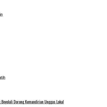
in
atih
 Boyolali Dorong Kemandirian Unggas Lokal