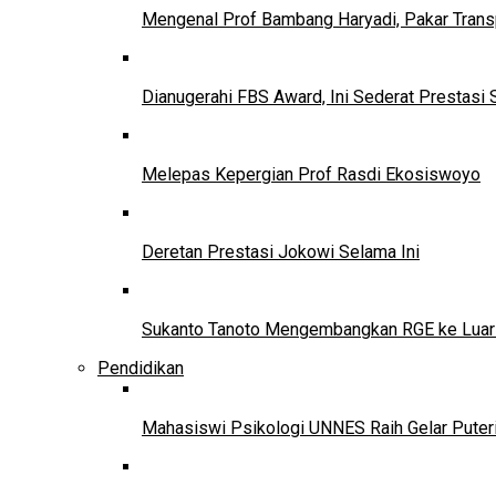
Mengenal Prof Bambang Haryadi, Pakar Trans
Dianugerahi FBS Award, Ini Sederat Prestasi 
Melepas Kepergian Prof Rasdi Ekosiswoyo
Deretan Prestasi Jokowi Selama Ini
Sukanto Tanoto Mengembangkan RGE ke Luar
Pendidikan
Mahasiswi Psikologi UNNES Raih Gelar Puter