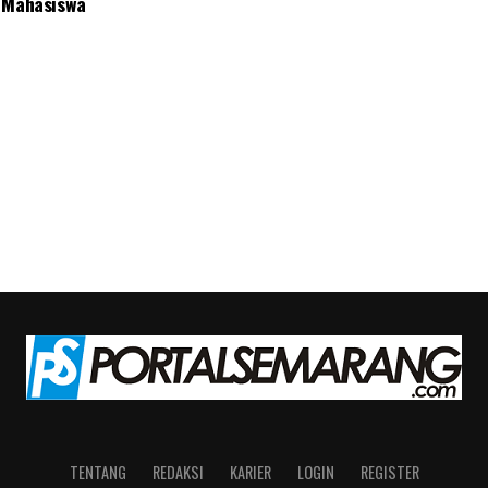
 Mahasiswa
TENTANG
REDAKSI
KARIER
LOGIN
REGISTER