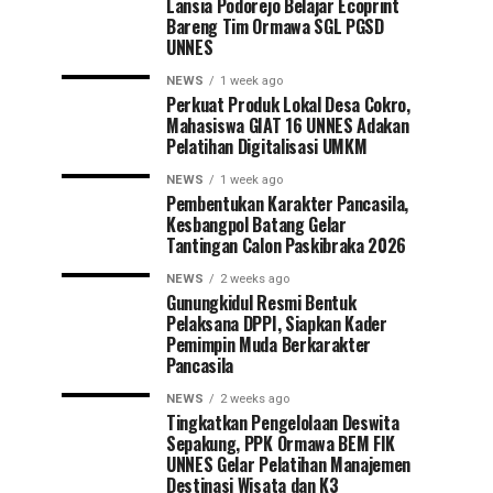
Lansia Podorejo Belajar Ecoprint
Bareng Tim Ormawa SGL PGSD
UNNES
NEWS
1 week ago
Perkuat Produk Lokal Desa Cokro,
Mahasiswa GIAT 16 UNNES Adakan
Pelatihan Digitalisasi UMKM
NEWS
1 week ago
Pembentukan Karakter Pancasila,
Kesbangpol Batang Gelar
Tantingan Calon Paskibraka 2026
NEWS
2 weeks ago
Gunungkidul Resmi Bentuk
Pelaksana DPPI, Siapkan Kader
Pemimpin Muda Berkarakter
Pancasila
NEWS
2 weeks ago
Tingkatkan Pengelolaan Deswita
Sepakung, PPK Ormawa BEM FIK
UNNES Gelar Pelatihan Manajemen
Destinasi Wisata dan K3