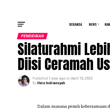
BERANDA
NEWS
KA
PENDIDIKAN
Silaturahmi Lebih
Diisi Ceramah Us
Published
1 year ago
on
April 10, 2025
By
Heru Indriansyah
Dalam suasana penuh kebersamaan dan