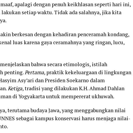
aaf, apalagi dengan penuh keikhlasan seperti hari ini,
a lakukan setiap waktu. Tidak ada salahnya, jika kita
ya.
semakin berkesan dengan kehadiran penceramah kondang,
ikenal luas karena gaya ceramahnya yang ringan, lucu,
menjelaskan bahwa secara etimologis, istilah
ah penting.
Pertama,
praktik kekeluargaan di lingkungan
H. Hasyim Asy’ari dan Presiden Soekarno dalam
an.
Ketiga
, tradisi yang dilakukan K.H. Ahmad Dahlan
man di Yogyakarta untuk mempererat ukhuwah.
aya, terutama budaya Jawa, yang menggabungkan nilai
. UNNES sebagai kampus konservasi harus menjaga nilai-
nto.