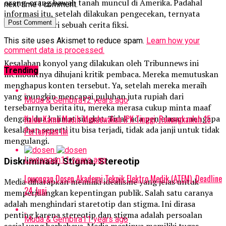
orang-orang bawah tanah muncul di Amerika. Padahal
next time I comment.
informasi itu, setelah dilakukan pengecekan, ternyata
bersumber dari sebuah cerita fiksi.
This site uses Akismet to reduce spam.
Learn how your
comment data is processed.
Kesalahan konyol yang dilakukan oleh Tribunnews ini
Trending
membuatnya dihujani kritik pembaca. Mereka memutuskan
menghapus konten tersebut. Ya, setelah mereka meraih
yang mungkin mencapai puluhan juta rupiah dari
Muda & Gembira
12 years ago
tersebarnya berita itu, mereka merasa cukup minta maaf
dengan dua kalimat singkat. Tidak ada penjelasan mengapa
Kalau Kamu Masih Mendewakan IPK Tinggi, Renungkanlah 15
kesalahan seperti itu bisa terjadi, tidak ada janji untuk tidak
Pertanyaan Ini
mengulangi.
Lowongan
11 years ago
Diskriminasi, Stigma, Stereotip
Lowongan Dosen Akademi Teknik Elektro Medik (ATEM), Deadline
Media diharapkan memiliki idealisme yang jelas untuk
24 Juni
memperjuangkan kepentingan publik. Salah satu caranya
adalah menghindari staretotip dan stigma. Ini dirasa
penting karena stereotip dan stigma adalah persoalan
Muda & Gembira
11 years ago