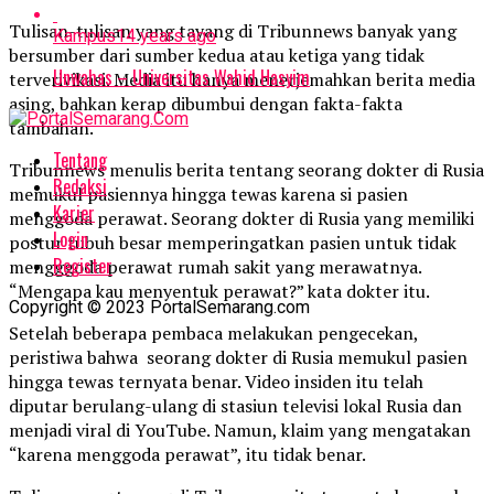
Tulisan-tulisan yang tayang di Tribunnews banyak yang
Kampus
14 years ago
bersumber dari sumber kedua atau ketiga yang tidak
Unwahas – Universitas Wahid Hasyim
terverivikasi. Media itu hanya menerjemahkan berita media
asing, bahkan kerap dibumbui dengan fakta-fakta
tambahan.
Tentang
Tribunnews menulis berita tentang seorang dokter di Rusia
Redaksi
memukul pasiennya hingga tewas karena si pasien
Karier
menggoda perawat. Seorang dokter di Rusia yang memiliki
Login
postur tubuh besar memperingatkan pasien untuk tidak
Register
mengggoda perawat rumah sakit yang merawatnya.
“Mengapa kau menyentuk perawat?” kata dokter itu.
Copyright © 2023 PortalSemarang.com
Setelah beberapa pembaca melakukan pengecekan,
peristiwa bahwa seorang dokter di Rusia memukul pasien
hingga tewas ternyata benar. Video insiden itu telah
diputar berulang-ulang di stasiun televisi lokal Rusia dan
menjadi viral di YouTube. Namun, klaim yang mengatakan
“karena menggoda perawat”, itu tidak benar.