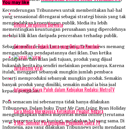
You may like
Kecenderungan Tribunnews untuk memberitakan hal-hal
yang sensasional ditengarai sebagai strategi bisnis yang tak
mengindahkan kepentingan publik. Media itu lebih
Dilema Jurnalisme Bermutu
mementingkan keuntungan perusahaan yang diperolehnya
melalui klik iklan daripada pencerahan terhadap publik.
Generalisasi, Teknik Lama yang Berguna Kembali
Sebagai media dengan konten gratis, Tribunnews memang
mengandalkan pendapatannya dari iklan. Dan ketika
pendapatan dari iklan jadi tujuan, produk yang dijual
bukanlah berita itu sendiri melainkan pembacanya. Karena
Jurnalisme Viral
itulah, menggaet sebanyak mungkin jumlah pembaca
berarti memproduksi sebanyak mungkin produk. Semakin
banyak produk yang dimiliki, semakin mahal ia bisa jual
Intervensi Surya Paloh dalam Kebijakan Redaksi MetroTV
kepada pengiklan.
Pola semacam ini sebenarnya tidak hanya dilakukan
Tribunnews. Dalam buku
Trust Me I’am Lying
, Ryan Holiday
Cara Media Merekayasa Ketokohan Pejabat Negara
mengungkapkan bahwa mayoritas media
online
(terutama
yang bergenre koran kuning), melakukan hal yang sama. Di
9 Mei, Seminar Pertumbuhan Penduduk Cakra TV
Indonesia, apa yang dilakukan Tribunnews perlu mendapat