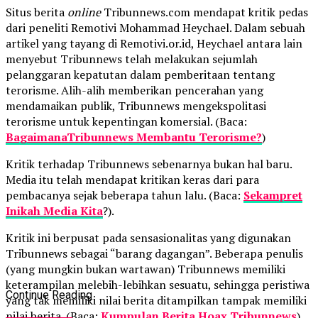
Situs berita
online
Tribunnews.com mendapat kritik pedas
dari peneliti Remotivi Mohammad Heychael. Dalam sebuah
artikel yang tayang di Remotivi.or.id, Heychael antara lain
menyebut Tribunnews telah melakukan sejumlah
pelanggaran kepatutan dalam pemberitaan tentang
terorisme. Alih-alih memberikan pencerahan yang
mendamaikan publik, Tribunnews mengekspolitasi
terorisme untuk kepentingan komersial. (Baca:
BagaimanaTribunnews Membantu Terorisme?
)
Kritik terhadap Tribunnews sebenarnya bukan hal baru.
Media itu telah mendapat kritikan keras dari para
pembacanya sejak beberapa tahun lalu. (Baca:
Sekampret
Inikah Media Kita
?).
Kritik ini berpusat pada sensasionalitas yang digunakan
Tribunnews sebagai “barang dagangan”. Beberapa penulis
(yang mungkin bukan wartawan) Tribunnews memiliki
keterampilan melebih-lebihkan sesuatu, sehingga peristiwa
Continue Reading
yang tak memiliki nilai berita ditampilkan tampak memiliki
nilai berita. (Baca:
Kumpulan Berita Hoax Tribunnews
)