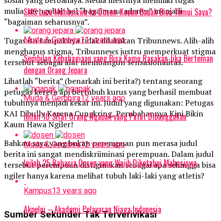
sosial yang berbahaya. Media mestinya memiliki tugas
mulia, mengubah hal “bagaimana adanya” menjadi
SMS Lucu Mahasiswa ke Dosen: Kapan Bapak Bisa Temui Saya?
“bagaiman seharusnya”.
Muda & Gembira
11 years ago
Tugas itu tampaknya tidak dilakukan Tribunnews. Alih-alih
menghapus stigma, Tribunnews justru memperkuat stigma
Sembilan Kebahagiaan yang Bisa Kamu Rasakan Jika Berteman
tersebut sebagai alat membangun sensasionalitas.
dengan Orang Jepara
Lihatlah “berita” (benarkah ini berita?) tentang seorang
petugas kereta api bertubuh kurus yang berhasil membuat
Muda & Gembira
12 years ago
tubuhnya menjadi kekar ini. Judul yang digunakan: Petugas
KAI Dibully Karena Cungkring, Perubahannya Kini Bikin
Inilah 10 Sifat Orang Ngapak yang Patut Dibanggakan
Kaum Hawa Ngiler!
Bahkan saya yang bukan perempuan pun merasa judul
Muda & Gembira
12 years ago
berita ini sangat mendiskriiminasi perempuan. Dalam judul
Inilah 25 Rahasia Dosen yang Wajib Diketahui Mahasiswa
tersebut perempuan distigmakan sebagai apa sehingga bisa
ngiler hanya karena melihat tubuh laki-laki yang atletis?
Kampus
13 years ago
Akpelni – Akademi Pelayaran Niaga Indonesia
Sumber Sekunder Tak Terverivikasi