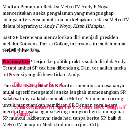
Mantan Pemimpin Redaksi MetroTV Andy F Noya
menceritakan aneka pengalaman yang mengungkap
adanya intervensi pemilik dalam kebijakan redaksi MetroTV
dalam biografinya:
Andy F Noya, Kisah Hidupku.
Saat SP berencana mencalonkan diri menjadi presiden
melalui Konvensi Partai Golkar, intervensi itu sudah mulai
terjadi (hlm. 359).
Continue Reading
Keputusan SP terjun ke politik praktis sudah ditolak Andy.
You may like
Tetapi ambisi SP tak bisa dibendung. Dan, terjadilah aneka
intervensi yang dikhawatirkan Andy.
Dilema Jurnalisme Bermutu
Tim sukses yang dibetuk SP untuk memuluskan usahanya
mulai agresif mengambil aneka langkah memenangkan SP.
Salah satunya adalah memaksa MetroTV menjadi corong
untuk menyuarakan pemikiran SP. Dengan segala cara
Selain Sensasionalitas, Apa Trik Tribunnews untuk “Mengakali”
mereka berusaha agar sesering mungkin berita mengenai
Pembaca?
SP muncul. Akibatnya: tiada hari tanpa berita SP, baik di
MetroTV maupun Media Indonesia (jlm. 361).