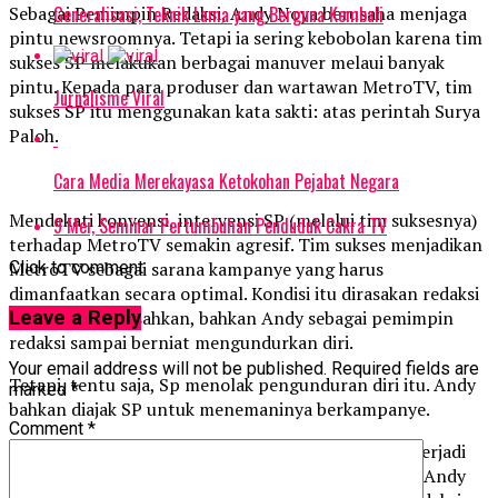
Generalisasi, Teknik Lama yang Berguna Kembali
Sebagai Pemimpin Redaksi, Andy Noya berusaha menjaga
pintu newsroomnya. Tetapi ia sering kebobolan karena tim
sukses SP melakukan berbagai manuver melaui banyak
pintu. Kepada para produser dan wartawan MetroTV, tim
Jurnalisme Viral
sukses SP itu menggunakan kata sakti: atas perintah Surya
Paloh.
Cara Media Merekayasa Ketokohan Pejabat Negara
Mendekati konvensi, intervensi SP (melalui tim suksesnya)
9 Mei, Seminar Pertumbuhan Penduduk Cakra TV
terhadap MetroTV semakin agresif. Tim sukses menjadikan
Click to comment
MetroTV sebagai sarana kampanye yang harus
dimanfaatkan secara optimal. Kondisi itu dirasakan redaksi
Leave a Reply
sudah menggelisahkan, bahkan Andy sebagai pemimpin
redaksi sampai berniat mengundurkan diri.
Your email address will not be published.
Required fields are
Tetapi, tentu saja, Sp menolak pengunduran diri itu. Andy
marked
*
bahkan diajak SP untuk menemaninya berkampanye.
Comment
*
Kejadian paling epik yang menandai intervensi itu terjadi
saat SP akan menggelar kampanye terakhir di Slipi. Andy