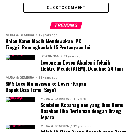
normal. Kedua, sentimentalisme kelompok,
kecenderungan mengabaikan kebenaran faktual akibat
CLICK TO COMMENT
fanatisme pada pihak tertentu.
TRENDING
Kompas.com menggunakan taktik ini saat menerbitkan
berita berjudul “Pendukung Anies Baswedan Minta UU
MUDA & GEMBIRA
12 years ago
Kalau Kamu Masih Mendewakan IPK
Penghapusan Diskriminasi Etnis dan Ras Dihapus”.
Tinggi, Renungkanlah 15 Pertanyaan Ini
Frasa “Pendukung Anies Baswedan” adalah pernyataan
LOWONGAN
11 years ago
Lowongan Dosen Akademi Teknik
umum yang bermakna luas. Tapi frasa itu digunakan
Elektro Medik (ATEM), Deadline 24 Juni
untuk menggantikan subjek tunggal, yaitu Sam Aliano,
seolah-oleh satu orang itu merepresentasikan
MUDA & GEMBIRA
11 years ago
SMS Lucu Mahasiswa ke Dosen: Kapan
keseluruhan populasi.
Bapak Bisa Temui Saya?
MUDA & GEMBIRA
11 years ago
Apa motif media ini menggeneralisasi? Itu patut
Sembilan Kebahagiaan yang Bisa Kamu
diselidiki lebih mendalam.
Rasakan Jika Berteman dengan Orang
Jepara
Rahmat Petuguran
MUDA & GEMBIRA
12 years ago
Inilah 10 Sifat Orang Ngapak yang Patut