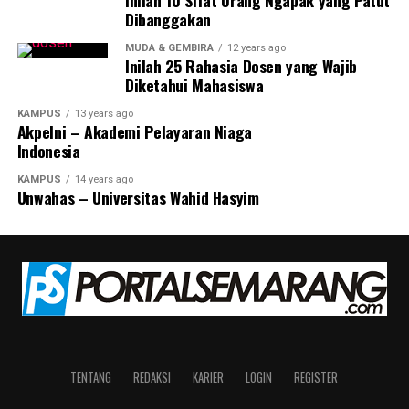
Dibanggakan
RELATED TOPICS:
MEDIA
MEDIA LITERACY
MUDA & GEMBIRA
12 years ago
UP NEXT
Inilah 25 Rahasia Dosen yang Wajib
Banser dan HTI, Perdebatan yang Melampaui Identitas?
Diketahui Mahasiswa
DON'T MISS
Saat Mumet Baca Jurnal Berbahasa Inggris, Aku
KAMPUS
13 years ago
Akpelni – Akademi Pelayaran Niaga
Terselamatkan Jasa Penerjemahan di Unnes
Indonesia
KAMPUS
14 years ago
Unwahas – Universitas Wahid Hasyim
rahmat petuguran
TENTANG
REDAKSI
KARIER
LOGIN
REGISTER