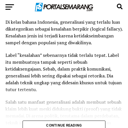
Di kelas bahasa Indonesia, generalisasi yang terlalu luas
dikategorikan sebagai kesalahan berpikir (logical fallacy).
Kesalahan jenis ini terjadi karena ketidakseimbangan
sampel dengan populasi yang diwakilinya.
Label “kesalahan” sebenarnya tidak terlalu tepat. Label
itu membuatnya tampak seperti sebuah
ketidaksengajaan. Sebab, dalam praktik komunikasi,
generalisasi lebih sering dipakai sebagai retorika. Dia
adalah teknik ungkap yang didesain khusus untuk tujuan
tutur tertentu.
Salah satu manfaat generalisasi adalah membuat sebuah
klaim lebih kuat meski didukung bukti (proof) yang tidak
memadai. Di arena politik, terutama dalam perdebatan,
teknik ini berguna memanipulasi pikiran lawan dan
CONTINUE READING