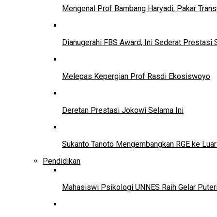
Mengenal Prof Bambang Haryadi, Pakar Trans
Dianugerahi FBS Award, Ini Sederat Prestasi 
Melepas Kepergian Prof Rasdi Ekosiswoyo
Deretan Prestasi Jokowi Selama Ini
Sukanto Tanoto Mengembangkan RGE ke Luar
Pendidikan
Mahasiswi Psikologi UNNES Raih Gelar Puter