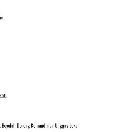
in
atih
 Boyolali Dorong Kemandirian Unggas Lokal