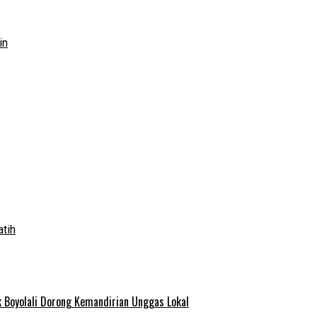
in
atih
 Boyolali Dorong Kemandirian Unggas Lokal