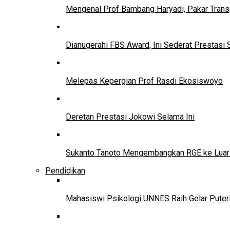
Mengenal Prof Bambang Haryadi, Pakar Trans
Dianugerahi FBS Award, Ini Sederat Prestasi 
Melepas Kepergian Prof Rasdi Ekosiswoyo
Deretan Prestasi Jokowi Selama Ini
Sukanto Tanoto Mengembangkan RGE ke Luar
Pendidikan
Mahasiswi Psikologi UNNES Raih Gelar Puter