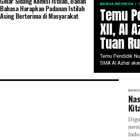
Gelar Sidang Komisi Istilah, Badan
BAHASA INDONESIA
1
Bahasa Harapkan Padanan Istilah
Temu P
Asing Berterima di Masyarakat
XII, Al 
Tuan R
Temu Pendidik Nus
SMA Al Azhar akan
BAHAS
Nas
Kit
Digu
menj
Indo