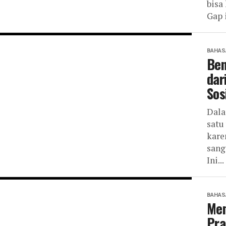
bisa
Gap 
BAHAS
Ben
dar
Sos
Dala
satu
kare
sang
Ini...
BAHAS
Mem
Pra