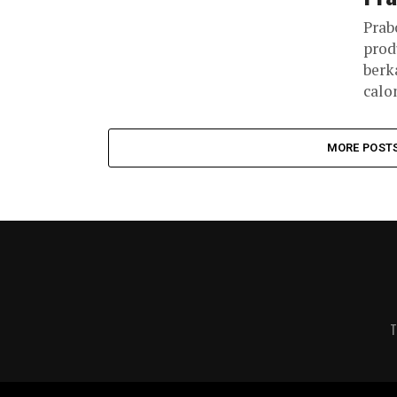
Prab
prod
berk
calo
MORE POST
T