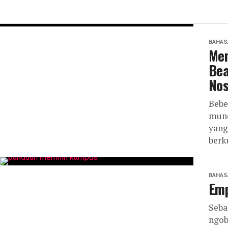
BAHAS
Mem
Bea
Nos
Bebe
munc
yang
berk
BAHAS
Emp
Seba
ngob