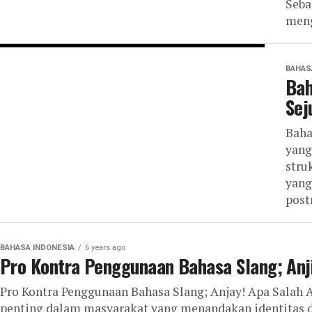
Seba
meng
BAHAS
Bah
Sej
Baha
yang
stru
yang
post
BAHASA INDONESIA
6 years ago
Pro Kontra Penggunaan Bahasa Slang; Anji
Pro Kontra Penggunaan Bahasa Slang; Anjay! Apa Salah
penting dalam masyarakat yang menandakan identitas da