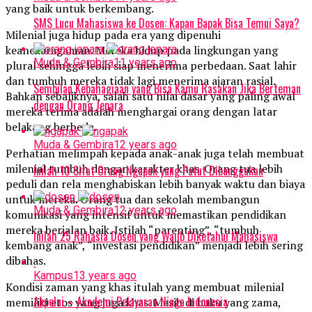
yang baik untuk berkembang.
SMS Lucu Mahasiswa ke Dosen: Kapan Bapak Bisa Temui Saya?
Milenial juga hidup pada era yang dipenuhi
keanekaragaman. Mereka hidup pada lingkungan yang
Muda & Gembira
11 years ago
plural sehingga lebih siap menerima perbedaan. Saat lahir
dan tumbuh mereka tidak lagi menerima ajaran rasial.
Sembilan Kebahagiaan yang Bisa Kamu Rasakan Jika Berteman
Bahkan sebaliknya, salah satu nilai dasar yang paling awal
dengan Orang Jepara
mereka terima adalah menghargai orang dengan latar
belakang berbeda.
Muda & Gembira
12 years ago
Perhatian melimpah kepada anak-anak juga telah membuat
milenial tumbuh dengan karakter khas. Orang tua lebih
Inilah 10 Sifat Orang Ngapak yang Patut Dibanggakan
peduli dan rela menghabiskan lebih banyak waktu dan biaya
untuk mereka. Orang tua dan sekolah membangun
Muda & Gembira
12 years ago
komunikasi yang intensif untuk memastikan pendidikan
mereka berjalan baik. Istilah “parenting”, “tumbuh
Inilah 25 Rahasia Dosen yang Wajib Diketahui Mahasiswa
kembang anak”, “investasi pendidikan” menjadi lebih sering
dibahas.
Kampus
13 years ago
Kondisi zaman yang khas itulah yang membuat milenial
Akpelni – Akademi Pelayaran Niaga Indonesia
memiliki etos yang juga khas. Masih di buku yang zama,