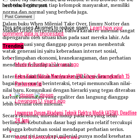
berbeda. Begitu pun tiap kelompok masyarakat, memiliki
next time I comment.
norma dan normal yang berbeda juga.
Dalam buku When Milenial Take Over, Jimmy Notter dan
This site uses Akismet to reduce spam.
Learn how your
Maddie Grant berpendapat bahwa karakter milenial sangat
comment data is processed.
dipengaruhi oleh situasi khas pada saat mereka lahir. Ada
empat situasi yang dianggap punya peran membentuk
Trending
watak generasi ini yaitu keberadaan internet sosial,
keberlimpahan ekonomi, keanekaragaman, dan perhatian
mendalam terhadap anak-anak.
Muda & Gembira
12 years ago
Kalau Kamu Masih Mendewakan IPK Tinggi, Renungkanlah 15
Internet sosial bukan hanya mengubah secara teknis
Pertanyaan Ini
bagaimana orang berinteraksi, tetapi memunculkan nilai-
nilai baru. Komunikasi dengan hierarki yang tegas diterabas
karena komunikasi yang egaliter dan langsung dianggap
Lowongan
11 years ago
lebih bernilai oleh milenial.
Lowongan Dosen Akademi Teknik Elektro Medik (ATEM), Deadline
Secara ekonomi, milenial hidup pada era yang lebih
24 Juni
berlimpah. Kebutuhan dasar bagi mereka relatif tercukupi
sehingga kebutuhan sosial mendapat perhatian serius.
Karena nutrisi tercukupi milenial punya modal kesehatan
Muda & Gembira
11 years ago