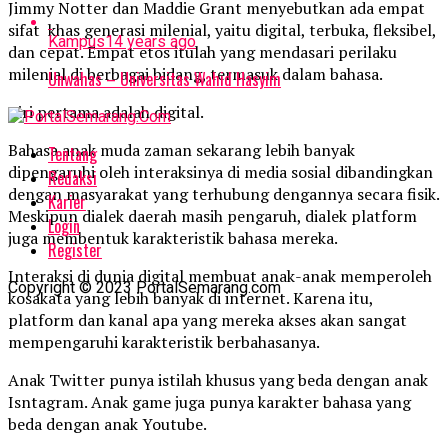
Jimmy Notter dan Maddie Grant menyebutkan ada empat
sifat khas generasi milenial, yaitu digital, terbuka, fleksibel,
Kampus
14 years ago
dan cepat. Empat etos itulah yang mendasari perilaku
milenial di berbagai bidang, termasuk dalam bahasa.
Unwahas – Universitas Wahid Hasyim
Ciri pertama adalah digital.
Bahasa anak muda zaman sekarang lebih banyak
Tentang
dipengaruhi oleh interaksinya di media sosial dibandingkan
Redaksi
dengan masyarakat yang terhubung dengannya secara fisik.
Karier
Meskipun dialek daerah masih pengaruh, dialek platform
Login
juga membentuk karakteristik bahasa mereka.
Register
Interaksi di dunia digital membuat anak-anak memperoleh
Copyright © 2023 PortalSemarang.com
kosakata yang lebih banyak di internet. Karena itu,
platform dan kanal apa yang mereka akses akan sangat
mempengaruhi karakteristik berbahasanya.
Anak Twitter punya istilah khusus yang beda dengan anak
Isntagram. Anak game juga punya karakter bahasa yang
beda dengan anak Youtube.