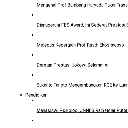
Mengenal Prof Bambang Haryadi, Pakar Trans
Dianugerahi FBS Award, Ini Sederat Prestasi 
Melepas Kepergian Prof Rasdi Ekosiswoyo
Deretan Prestasi Jokowi Selama Ini
Sukanto Tanoto Mengembangkan RGE ke Luar
Pendidikan
Mahasiswi Psikologi UNNES Raih Gelar Puter