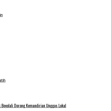
in
atih
 Boyolali Dorong Kemandirian Unggas Lokal