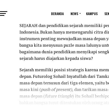
BERANDA
NEWS
KAMPUS
SE
SEJARAH dan pendidikan sejarah memiliki p
Indonesia. Bukan hanya memengaruhi citra diri
instrumen penting mewujudkan masa depan yan
bangsa kita menyusun puzle masa lalunya un
bagaimana dunia pendidikan menyikapi sengk
sejarah harus diajarkan kepada siswa?
Sejarah memiliki posisi strategis karena mem
depan. Futurolog Sohail Inyatullah dari Tam
masa depan tersusun dari tiga elemen, yaitu b
masa kini (
push of present),
dan tarikan masa 
masa depan (
future triangle
) itu Sohail berhi
bahkan bangsa turut ditentukan oleh orang a