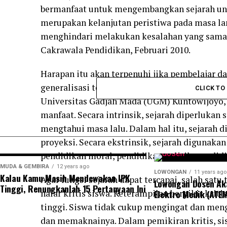
bermanfaat untuk mengembangkan sejarah un
merupakan kelanjutan peristiwa pada masa lam
menghindari melakukan kesalahan yang sama u
Cakrawala Pendidikan, Februari 2010.
Harapan itu akan terpenuhi jika pembelajar 
generalisasi tentang kisah kehidupan manusi
CLICK T
Universitas Gadjah Mada (UGM) Kuntowijoyo,
manfaat. Secara intrinsik, sejarah diperlukan 
mengtahui masa lalu. Dalam hal itu, sejarah 
proyeksi. Secara ekstrinsik, sejarah digunak
pendidikan moral, pendidikan politik, pendidi
MUDA & GEMBIRA
12 years ago
LOWONGAN
11 years ago
Kalau Kamu Masih Mendewakan IPK
Agar fungsi sejarah dapat tercapai, salah satu
Lowongan Dosen Ak
Tinggi, Renungkanlah 15 Pertanyaan Ini
nalar kritis siswa. Keterampilan berpikir kri
Elektro Medik (ATEM
tinggi. Siswa tidak cukup mengingat dan meng
dan memaknainya. Dalam pemikiran kritis, s