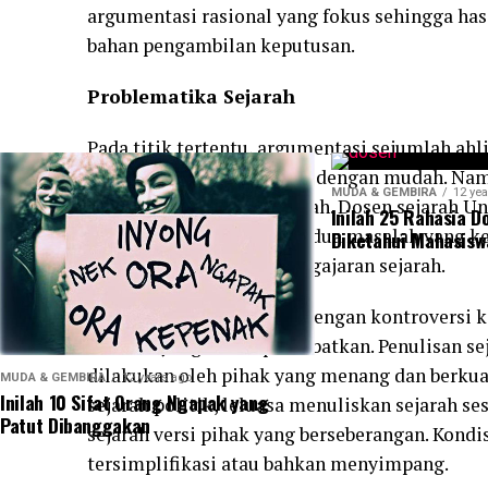
argumentasi rasional yang fokus sehingga has
bahan pengambilan keputusan.
Problematika Sejarah
Pada titik tertentu, argumentasi sejumlah ah
pengajaran sejarh di kelas dengan mudah. Nam
MUDA & GEMBIRA
12 yea
memiliki sejumlah masalah. Dosen sejarah Un
Inilah 25 Rahasia D
Azinar Ahmad menyebut, dua masalah yang ker
Diketahui Mahasisw
penulisan sejarah dan pengajaran sejarah.
Penulisan sejarah rentan dengan kontroversi k
abu-abu yang bisa diperdebatkan. Penulisan s
dilakukan oleh pihak yang menang dan berkua
MUDA & GEMBIRA
12 years ago
Inilah 10 Sifat Orang Ngapak yang
sejarah politik, leluasa menuliskan sejarah s
Patut Dibanggakan
sejarah versi pihak yang berseberangan. Kond
tersimplifikasi atau bahkan menyimpang.