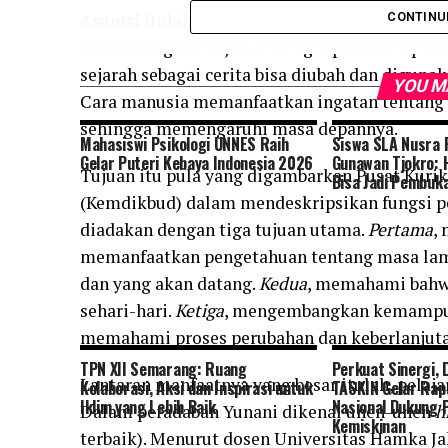
Asumsi itulah yang membuat pelajaran sejarah
CONTINU
seluruh negara. Sejarah sebagai peristiwa pad
sejarah sebagai cerita bisa diubah dan digu
YOU M
Cara manusia memanfaatkan ingatan tentang m
sehingga memengaruhi masa depannya.
Mahasiswi Psikologi UNNES Raih
Siswa SLA Nusra 
Gelar Puteri Kebaya Indonesia 2026
Gunawan Tjokro: 
Tujuan itu pula yang digambarkan Pusat Kur
Bisa Jadi Pembuk
(Kemdikbud) dalam mendeskripsikan fungsi pel
diadakan dengan tiga tujuan utama.
Pertama
,
memanfaatkan pengetahuan tentang masa la
dan yang akan datang.
Kedua
, memahami bahwa
sehari-hari.
Ketiga
, mengembangkan kemampuan
memahami proses perubahan dan keberlanjut
TPN XII Semarang: Ruang
Perkuat Sinergi, 
Lantaran manfaatnya yang besar itulah, pelajar
Kolaborasi, Aksi dan Inspirasi untuk
TASKIN Gelar Rap
Iklim yang Lebih Baik
Nasional Dukung 
Dalam peradaban Yunani dikenal unen-unen
h
Kemiskinan
terbaik). Menurut dosen Universitas Hamka Jak