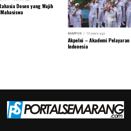
 Rahasia Dosen yang Wajib
 Mahasiswa
KAMPUS
13 years ago
Akpelni – Akademi Pelayaran
Indonesia