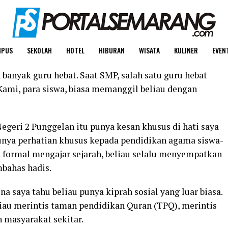
MPUS
SEKOLAH
HOTEL
HIBURAN
WISATA
KULINER
EVEN
banyak guru hebat. Saat SMP, salah satu guru hebat
Kami, para siswa, biasa memanggil beliau dengan
egeri 2 Punggelan itu punya kesan khusus di hati saya
 punya perhatian khusus kepada pendidikan agama siswa-
ra formal mengajar sejarah, beliau selalu menyempatkan
bahas hadis.
a saya tahu beliau punya kiprah sosial yang luar biasa.
iau merintis taman pendidikan Quran (TPQ), merintis
 masyarakat sekitar.