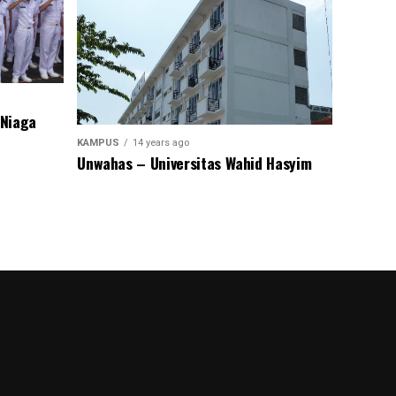
 Niaga
KAMPUS
14 years ago
Unwahas – Universitas Wahid Hasyim