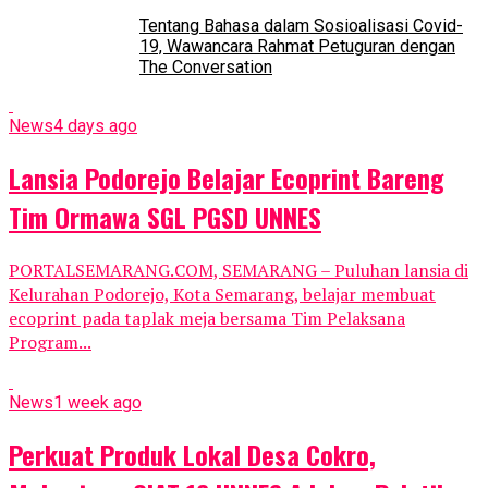
Tentang Bahasa dalam Sosioalisasi Covid-
19, Wawancara Rahmat Petuguran dengan
The Conversation
News
4 days ago
Lansia Podorejo Belajar Ecoprint Bareng
Tim Ormawa SGL PGSD UNNES
PORTALSEMARANG.COM, SEMARANG – Puluhan lansia di
Kelurahan Podorejo, Kota Semarang, belajar membuat
ecoprint pada taplak meja bersama Tim Pelaksana
Program...
News
1 week ago
Perkuat Produk Lokal Desa Cokro,