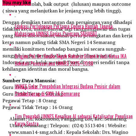
You may like
kemajuan sekolah, baik output (lulusan) maupun outcome
( siswa yang melanjutkan ke jenjang yang lebih tinggi).
Dengan demikian tantangan dan persaingan yang dihadapi
Edukasi Pertolongan Pertama Cedera Rumah Tangga,
tidaklah kecil, masih banyak lagi tanggungjawab dan tugas
Mahasiswa UNNES Gagas Program SAHABAT
yang harus diselesaikan, masih perlu peningkatan dan kerja
keras namun paling tidak SMA Negeri 14 Semarang
memiliki komitmen terhadap bangsa ini secara sungguh-
sungguh ingin meningkatkan sumber daya manusia
Brigjen Pol. Dr. Susilo Teguh Raharjo Dilantik Jadi Ketua IKA
Indonesia agar kelak menjadi Tuan di negeri sendiri tanpa
Sekolah Pascasarjana UNNES 2025–2030
kehilangan identitas dan moral bangsa.
Sumber Daya Manusia:
UNNES Gelar Pengabdian Integrasi Budaya Pesisir dalam
Guru Tetap : 52
Pembelajaran di SMA 14 Semarang
Guru Tidak Tetap : 9 Orang
Pegawai Tetap : 8 Orang
Pegawai Tidak Tetap : 16 Orang
Tim Pengabdi UNNES Kenalkan AI sebagai Katalisator Penulisan
Alamat: JL. Kokrosono, Panggung Lor, Kec. Semarang
Karya Sastra
Utara, Semarang | Telepon: (024) 3513404 : Website:
www.sman14-smg.sch.id : Kepala Sekolah: Drs. Wagino