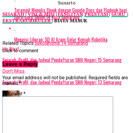
Sunarto
Terampil Menulis Ebook dengan Google Docs dan Flipbook bagi
SEJARAH
|
VISI & MISI
|
FASILITAS
|
PRESTASI
|
GURU
|
Guru-guru SMAN 14 Kota Semarang
EKSTRAKURIKULER
| BIAYA MASUK
Mengisi Liburan, SD Al Azam Gelar Kemah Robotika
Related Topics:
sekolah
sma 14 semarang
Up Next
Click to comment
Sejarah, Profil, dan Jadwal Pendaftaran SMA Negeri 15 Semarang
Leave a Reply
Don't Miss
Your email address will not be published.
Required fields are
Sejarah, Profil, dan Jadwal Pendaftaran SMA Negeri 13 Semarang
marked
*
Comment
*
rahmat petuguran