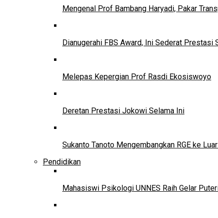
Mengenal Prof Bambang Haryadi, Pakar Trans
Dianugerahi FBS Award, Ini Sederat Prestasi 
Melepas Kepergian Prof Rasdi Ekosiswoyo
Deretan Prestasi Jokowi Selama Ini
Sukanto Tanoto Mengembangkan RGE ke Luar
Pendidikan
Mahasiswi Psikologi UNNES Raih Gelar Puter