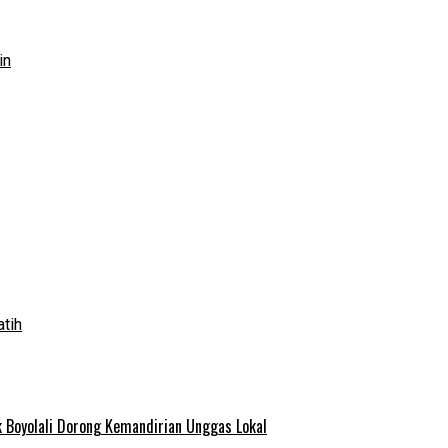
in
atih
 Boyolali Dorong Kemandirian Unggas Lokal