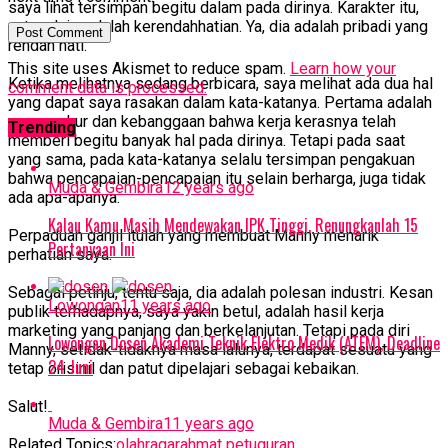
saya lihat tersimpan begitu dalam pada dirinya. Karakter itu,
antara lain, adalah kerendahhatian. Ya, dia adalah pribadi yang
rendah hati.
This site uses Akismet to reduce spam.
Learn how your
Ketika melihatnya sedang berbicara, saya melihat ada dua hal
comment data is processed.
yang dapat saya rasakan dalam kata-katanya. Pertama adalah
rasa syukur dan kebanggaan bahwa kerja kerasnya telah
Trending
memberi begitu banyak hal pada dirinya. Tetapi pada saat
yang sama, pada kata-katanya selalu tersimpan pengakuan
bahwa pencapaian-pencapaian itu selain berharga, juga tidak
Muda & Gembira
12 years ago
ada apa-apanya.
Kalau Kamu Masih Mendewakan IPK Tinggi, Renungkanlah 15
Perpaduan ganjil itulah yang membuat Manny menarik
Pertanyaan Ini
perhatian saya.
Sebagai petinju, tentu saja, dia adalah polesan industri. Kesan
Lowongan
11 years ago
publik terhadapnya, saya yakin betul, adalah hasil kerja
marketing yang panjang dan berkelanjutan. Tetapi pada diri
Lowongan Dosen Akademi Teknik Elektro Medik (ATEM), Deadline
Manny, setidak-tidaknya masa lalunya, terdapat sesuatu yang
24 Juni
tetap orisinil dan patut dipelajari sebagai kebaikan.
Salut!
Muda & Gembira
11 years ago
Related Topics:
olahraga
rahmat petuguran