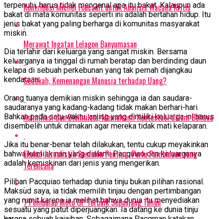
terpenuhi, harus tidak mengenal apa itu bakat. Kalaupun ada
Kontribusi Michel Foucault untuk Analisis Wacana Kritis
bakat di mata komunitas seperti ini adalah bertahan hidup. Itu
jenis bakat yang paling berharga di komunitas masyarakat
miskin.
Merawat Ingatan Lelagon Banyumasan
Dia terlahir dari keluarga yang sangat miskin. Bersama
keluarganya ia tinggal di rumah beratap dan berdinding daun
kelapa di sebuah perkebunan yang tak pernah dijangkau
kendaraan.
Sedekah, Kemenangan Manusia terhadap Uang?
Orang tuanya demikian miskin sehingga ia dan saudara-
saudaranya yang kadang-kadang tidak makan berhari-hari.
Asimiliasi dan Disimilasi, Memahami Kontestasi dalam Bahasa
Bahkan pada satu waktu, anjing yang dimiliki keluarga ini harus
disembelih untuk dimakan agar mereka tidak mati kelaparan.
Jika itu benar-benar telah dilakukan, tentu cukup meyakinkan
Ekskul Jurnalistik Semakin Penting, Perlu Pembinaan yang
bahwa kemiskinan yang dialami Pacquiao dan keluarganya
adalah kemiskinan dari jenis yang mengerikan.
Terencana
Pilihan Pacquiao terhadap dunia tinju bukan pilihan rasional.
Maksud saya, ia tidak memilih tinjau dengan pertimbangan
yang rumit karena ia melihat bahwa dunia itu menyediakan
7 Pembalap Moto GP Terbaik Sepanjang Tahun
sesuatu yang patut diperjuangkan. Ia datang ke dunia tinju
karena sebuah kejaiban. Sebagaimana Pacqman katakan