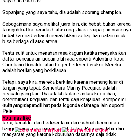
saya baca sekilas.
Sepanjang yang saya tahu, dia adalah seorang champion.
Sebagaimana saya melihat juara lain, dia hebat, bukan karena
tangguh ketika berada di atas ring. Juara, siapa pun orangnya,
hebat karena berhasil menaklukkan setiap hambatan untuk
bisa berlaga di atas arena.
Tentu sulit untuk menahan rasa kagum ketika menyaksikan
daftar pencapaian jagoan olahraga seperti Valentino Rosi,
Christiano Ronaldo, atau Roger Federer beraksi. Mereka
adalah berlian yang berkilauan.
Tetapi, saya kira, mereka berkilau karena memang lahir di
tangan yang tepat. Sementara Manny Pacquiao adalah
sesuatu yang lain. Dia adalah kolase antara kegigihan,
determinasi, kegilaan, dan tentu saja keajaiban. Komposisi
itulh yang dapat dilihat pada legenda olahraga lain seperti
Continue Reading
Pele.
You may like
Rosi, Ronaldo, dan Federer lahir dari sebuah komunitas
bangsa yang menghargai bakat. Tetapi Pacquiao lahir dari
masyaraat yang karena kebutuhan dasarnya saja tidak