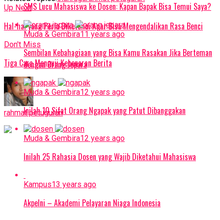
SMS Lucu Mahasiswa ke Dosen: Kapan Bapak Bisa Temui Saya?
Up Next
Hal-hal yang Perlu Diketahui Agar Bisa Mengendalikan Rasa Benci
Muda & Gembira
11 years ago
Don't Miss
Sembilan Kebahagiaan yang Bisa Kamu Rasakan Jika Berteman
Tiga Cara Menguji Kebenaran Berita
dengan Orang Jepara
Muda & Gembira
12 years ago
Inilah 10 Sifat Orang Ngapak yang Patut Dibanggakan
rahmat petuguran
Muda & Gembira
12 years ago
Inilah 25 Rahasia Dosen yang Wajib Diketahui Mahasiswa
Kampus
13 years ago
Akpelni – Akademi Pelayaran Niaga Indonesia