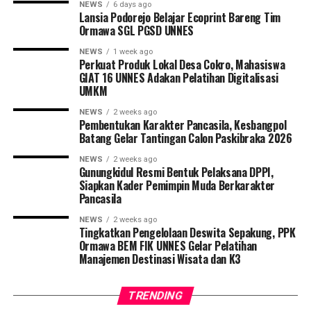
NEWS
6 days ago
pengakuan atas pemikiran dan langkah nyata Gunawan
Lansia Podorejo Belajar Ecoprint Bareng Tim
dalam mendorong transformasi manajemen SDM.
Ormawa SGL PGSD UNNES
UNNES menilai kontribusinya tak hanya berdampak di
NEWS
1 week ago
lingkup korporasi, namun juga relevan dan inspiratif
Perkuat Produk Lokal Desa Cokro, Mahasiswa
GIAT 16 UNNES Adakan Pelatihan Digitalisasi
bagi dunia akademik.
UMKM
Dalam orasi ilmiahnya yang berjudul
“Transformasi SDM
NEWS
2 weeks ago
Pembentukan Karakter Pancasila, Kesbangpol
Korporasi dan Sinergi Perguruan Tinggi: Case Study
Batang Gelar Tantingan Calon Paskibraka 2026
Pengembangan SDM di PT Dynaplast”
, Gunawan
membedah pendekatan strategis dalam pembinaan SDM
NEWS
2 weeks ago
Gunungkidul Resmi Bentuk Pelaksana DPPI,
serta pentingnya sinergi antara dunia industri dan
Siapkan Kader Pemimpin Muda Berkarakter
perguruan tinggi.
Pancasila
NEWS
2 weeks ago
Rektor UNNES, Prof. Dr. S. Martono, M.Si., menegaskan
Tingkatkan Pengelolaan Deswita Sepakung, PPK
bahwa penganugerahan ini merupakan bagian dari
Ormawa BEM FIK UNNES Gelar Pelatihan
upaya kampus untuk memperkuat hubungan antara
Manajemen Destinasi Wisata dan K3
dunia akademik dan profesional. “Melalui proses
knowledge grafting, UNNES mengadopsi pengalaman
TRENDING
dan pengetahuan luar biasa dari para praktisi untuk