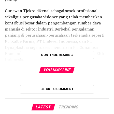
Gunawan Tjokro dikenal sebagai sosok profesional
sekaligus pengusaha visioner yang telah memberikan
kontribusi besar dalam pengembangan sumber daya
manusia di sektor industri. Berbekal pengalaman
panjang di perusahaan-perusahaan terkemuka seperti
PT Kalbe Farma, PT Unilever Indonesia, dan PT
Dynaplast, ia juga sukses mendirikan PT Gunanusa
Eramandiri Tbk hingga berhasil melantai di Bursa Efek
CONTINUE READING
Indonesia.
YOU MAY LIKE
Lewat perannya di berbagai lini industri, Gunawan
menghadirkan berbagai inovasi strategis dalam
manajemen SDM korporasi. Gagasannya dinilai mampu
mengubah lanskap pengelolaan SDM, berdampak
CLICK TO COMMENT
langsung pada peningkatan kinerja, produktivitas, dan
daya saing perusahaan.
LATEST
TRENDING
Penganugerahan gelar kehormatan ini menjadi bentuk