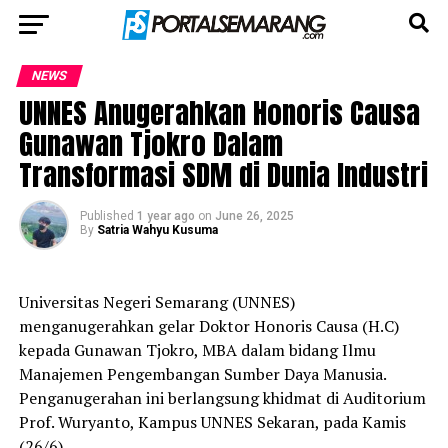
NEWS
UNNES Anugerahkan Honoris Causa
Gunawan Tjokro Dalam
Transformasi SDM di Dunia Industri
Published
1 year ago
on
June 26, 2025
By
Satria Wahyu Kusuma
Universitas Negeri Semarang (UNNES)
menganugerahkan gelar Doktor Honoris Causa (H.C)
kepada Gunawan Tjokro, MBA dalam bidang Ilmu
Manajemen Pengembangan Sumber Daya Manusia.
Penganugerahan ini berlangsung khidmat di Auditorium
Prof. Wuryanto, Kampus UNNES Sekaran, pada Kamis
(26/6).