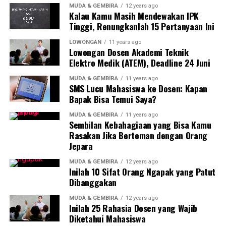
MUDA & GEMBIRA
12 years ago
memperkaya kajian akademik,” jelasnya.
Kalau Kamu Masih Mendewakan IPK
Tinggi, Renungkanlah 15 Pertanyaan Ini
Gunawan Tjokro dinilai telah mengembangkan berbagai
konsep strategis dalam pengelolaan SDM, mulai dari
LOWONGAN
11 years ago
Lowongan Dosen Akademi Teknik
rekrutmen yang tepat sasaran, pelatihan berkelanjutan,
Elektro Medik (ATEM), Deadline 24 Juni
klasifikasi pekerjaan, hingga sistem remunerasi yang adil
dan transparan. Seluruh konsep tersebut terbukti
MUDA & GEMBIRA
11 years ago
SMS Lucu Mahasiswa ke Dosen: Kapan
meningkatkan efektivitas organisasi dan kini menjadi
Bapak Bisa Temui Saya?
rujukan penting di kalangan praktisi industri.
MUDA & GEMBIRA
11 years ago
Sembilan Kebahagiaan yang Bisa Kamu
Dalam orasi tersebut, Gunawan turut menyampaikan
Rasakan Jika Berteman dengan Orang
kisah perjalanan hidupnya yang inspiratif. Lahir dari
Jepara
keluarga sederhana, nilai-nilai kejujuran dan kerja keras
yang ditanamkan orang tuanya menjadi pijakan dalam
MUDA & GEMBIRA
12 years ago
Inilah 10 Sifat Orang Ngapak yang Patut
meniti karier.
Dibanggakan
Gunawan menyelesaikan studi S1 Matematika di
MUDA & GEMBIRA
12 years ago
Inilah 25 Rahasia Dosen yang Wajib
Universitas Advent Indonesia Bandung pada 1975, lalu
Diketahui Mahasiswa
melanjutkan pendidikan hingga meraih gelar MBA dari