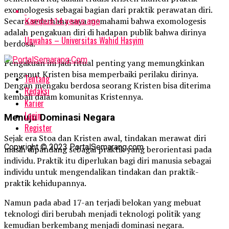
exomologesis sebagai bagian dari praktik perawatan diri.
Secara sederhana saya memahami bahwa exomologesis
Kampus
14 years ago
adalah pengakuan diri di hadapan publik bahwa dirinya
Unwahas – Universitas Wahid Hasyim
berdosa.
Pengakuan ini jadi ritual penting yang memungkinkan
penganut Kristen bisa memperbaiki perilaku dirinya.
Tentang
Dengan mengaku berdosa seorang Kristen bisa diterima
Redaksi
kembali dalam komunitas Kristennya.
Karier
Login
Menuju Dominasi Negara
Register
Sejak era Stoa dan Kristen awal, tindakan merawat diri
Copyright © 2023 PortalSemarang.com
masih dipandang sebagai praktik yang berorientasi pada
individu. Praktik itu diperlukan bagi diri manusia sebagai
individu untuk mengendalikan tindakan dan praktik-
praktik kehidupannya.
Namun pada abad 17-an terjadi belokan yang mebuat
teknologi diri berubah menjadi teknologi politik yang
kemudian berkembang menjadi dominasi negara.