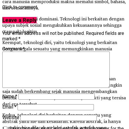
cara manusia memproduksi makna memalui simbol, bahasa,
Click to comment
dan semacamnya.
Ketiga, teknologi dominasi. Teknologi ini berkaitan dengan
Leave a Reply
upaya subjek sosial mengukuhkan kekuasaannya sehingga
(tampak) legitim.
Your email address will not be published.
Required fields are
marked
*
Keempat, teknologi diri, yaitu teknologi yang berkaitan
dengan segala sesuatu yang memungkinkan manusia
Comment
*
bertindak atas dirinya.
Teknologi Diri: Stoa dan Kristen
Memahami asal-usul teknologi diri bukanlah pekerjaan
mudah. Ada dua kendala. Pertama, teknologi diri mungkin
saja sudah berkembang sejak manusia mengembangkan
Name
*
bentuk awal peradabannya. Tidak banyak bukti yang tersisa
dari era tersebut.
Email
*
Kedua, teknologi diri berkaitan dengan sesuatu yang
Website
abstrak yaitu ide dan kesadaran. Karena abstrak, ia hanya
mungkin bisa dilacak melalui artefak-artefak yang
Save my name, email, and website in this browser for the