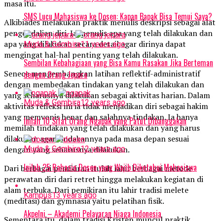
masa itu.
SMS Lucu Mahasiswa ke Dosen: Kapan Bapak Bisa Temui Saya?
Alkibiades melakukan praktik menulis deskripsi sebagai alat
pengendalian diri. Ia menulis apa yang telah dilakukan dan
apa yang dilakukan secara detail agar dirinya dapat
Muda & Gembira
11 years ago
mengingat hal-hal penting yang telah dilakukan.
Sembilan Kebahagiaan yang Bisa Kamu Rasakan Jika Berteman
Senece mengembangkan latihan reflektif-administratif
dengan Orang Jepara
dengan membedakan tindakan yang telah dilakukan dan
yang seharusnya dilakukan sebagai aktivitas harian. Dalam
Muda & Gembira
12 years ago
aktivitas refleksi ini ia tidak menjadikan diri sebagai hakim
yang memvonis benar dan salahnya tindakan. Ia hanya
Inilah 10 Sifat Orang Ngapak yang Patut Dibanggakan
memilah tindakan yang telah dilakukan dan yang harus
dilakukan agar tindakannya pada masa depan sesuai
dengan yang seharusnya dilakukan.
Muda & Gembira
12 years ago
Inilah 25 Rahasia Dosen yang Wajib Diketahui Mahasiswa
Dari berbagai pemikiran itulah lahir berbagai metode
perawatan diri dari retret hingga melakukan kegiatan di
alam terbuka. Dari pemikiran itu lahir tradisi melete
Kampus
13 years ago
(meditasi) dan gymnasia yaitu pelatihan fisik.
Akpelni – Akademi Pelayaran Niaga Indonesia
Sementara itu, dalam tradisi Kristen muncul praktik