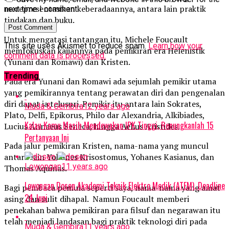
merepresentasikan keberadaannya, antara lain praktik
next time I comment.
tindakan dan buku.
Untuk mengatasi tantangan itu, Michele Foucault
This site uses Akismet to reduce spam.
Learn how your
memfokuskan kajiannya pada pemikiran era Helenistik
comment data is processed.
(Yunani dan Romawi) dan Kristen.
Trending
Pada era Yunani dan Romawi ada sejumlah pemikir utama
yang pemikirannya tentang perawatan diri dan pengenalan
diri dapat ia telusuri. Pemikir itu antara lain Sokrates,
Muda & Gembira
12 years ago
Plato, Delfi, Epikorus, Philo dar Alexandria, Alkibiades,
Kalau Kamu Masih Mendewakan IPK Tinggi, Renungkanlah 15
Lucius Annaeus Seneca, hingga Aelius Aristides.
Pertanyaan Ini
Pada jalur pemikiran Kristen, nama-nama yang muncul
antara lain Yohanes Krisostomus, Yohanes Kasianus, dan
Lowongan
11 years ago
Thomas Aquinas.
Lowongan Dosen Akademi Teknik Elektro Medik (ATEM), Deadline
Bagi pembaca pemula seperti saya, nama-nama yang amat
24 Juni
asing dan sulit dihapal. Namun Foucault memberi
penekahan bahwa pemikiran para filsuf dan negarawan itu
telah menjadi landasan bagi praktik teknologi diri pada
Muda & Gembira
11 years ago