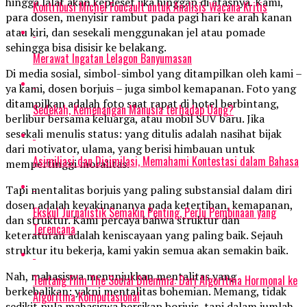
hingga lalat akan kepleset jika hinggap di atasnya. Kami,
Kontribusi Michel Foucault untuk Analisis Wacana Kritis
para dosen, menyisir rambut pada pagi hari ke arah kanan
atau kiri, dan sesekali menggunakan jel atau pomade
sehingga bisa disisir ke belakang.
Merawat Ingatan Lelagon Banyumasan
Di media sosial, simbol-simbol yang ditampilkan oleh kami –
ya kami, dosen borjuis – juga simbol kemapanan. Foto yang
ditampilkan adalah foto saat rapat di hotel berbintang,
Sedekah, Kemenangan Manusia terhadap Uang?
berlibur bersama keluarga, atau mobil SUV baru. Jika
sesekali menulis status: yang ditulis adalah nasihat bijak
dari motivator, ulama, yang berisi himbauan untuk
Asimiliasi dan Disimilasi, Memahami Kontestasi dalam Bahasa
mempertinggi moralitas.
Tapi mentalitas borjuis yang paling substansial dalam diri
dosen adalah keyakinananya pada ketertiban, kemapanan,
Ekskul Jurnalistik Semakin Penting, Perlu Pembinaan yang
dan struktur. Kami percaya bahwa struktur dan
Terencana
keteraturan adalah keniscayaan yang paling baik. Sejauh
struktur itu bekerja, kami yakin semua akan semakin baik.
Nah, mahasiswa menunjukkan mentalitas yang
Tentang Film The Social Dilemma: Dari Algoritma Hormonal ke
berkebalikan: yakni mentalitas bohemian. Memang, tidak
Algoritma Komputasional
sedikit pula mahasiswa bersikap borjuis, tapi dalam jumlah