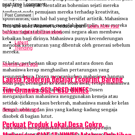
next time I comment.
apa yang nampak. Mentalitas bohemian sejati mereka
terdapat pada pemujaan mereka terhadap kreativitas,
spontanitas, dan hal-hal yang bersifat artistik. Mahasiswa
meragukan kemapanan, menolak berdisplin, atau mereka
This site uses Akismet to reduce spam.
Learn how your
bahkan ragu stabilitas ekonomi negara akan membawa
comment data is processed.
kebaikan bagi dirinya. Mahasiswa punya kecenderungan
Latest
menolak keteraturan yang dibentuk oleh generasi sebelum
Trending
mereka.
Di kelas, perbedaan sikap mental antara dosen dan
News
6 days ago
mahasiswa kerap menghasilan pertarungan yang
sesungguhnya. Dosen menganjurkan mahasiswa bangun
Lansia Podorejo Belajar Ecoprint Bareng
lebih pagi, berangkat ke kelas lebih awal, tetapi mahasiswa
Tim Ormawa SGL PGSD UNNES
melawannya dengan datang terlambat. Dosen
menganjurkan mahasiswa menggunakan kemeja atau
setidak-tidaknya kaos berkerah, mahasiswa masuk ke kelas
dengan oblong dan jins yang kadang-kadang sengaja
News
1 week ago
disobek di bagian lutut.
Perkuat Produk Lokal Desa Cokro,
Para dosen menganjurkan mahasiswa supaya rajin
Mahasiswa GIAT 16 UNNES Adakan Pelatihan
membaca dengan yakin bahwa daya baca seseorang