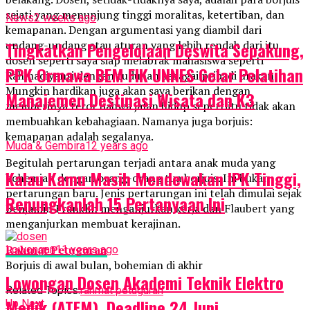
sejati yang menunjung tinggi moralitas, ketertiban, dan
News
2 weeks ago
kemapanan. Dengan argumentasi yang diambil dari
undang-undang atau aturan yang lebih rendah dari itu,
Tingkatkan Pengelolaan Deswita Sepakung,
dosen seperti saya siap melabrak mahasiswa seperti
PPK Ormawa BEM FIK UNNES Gelar Pelatihan
Rahmadiyanti dengan tuduhan sebagai pribadi urakan.
Mungkin hardikan juga akan saya berikan dengan
Manajemen Destinasi Wisata dan K3
memberinya teror bahwa jalan hidup sepertiitu tidak akan
membuahkan kebahagiaan. Namanya juga borjuis:
kemapanan adalah segalanya.
Muda & Gembira
12 years ago
Begitulah pertarungan terjadi antara anak muda yang
Kalau Kamu Masih Mendewakan IPK Tinggi,
bohemian dengan orang-orang tua borjuis. Ini bukan
pertarungan baru. Jenis pertarungan ini telah dimulai sejak
Renungkanlah 15 Pertanyaan Ini
Benjamin Franklin menganjurkan kerja dan Flaubert yang
menganjurkan membuat kerajinan.
Rahmat Petuguran
Lowongan
11 years ago
Borjuis di awal bulan, bohemian di akhir
Lowongan Dosen Akademi Teknik Elektro
Related Topics:
rahmat petuguran
Medik (ATEM), Deadline 24 Juni
Up Next