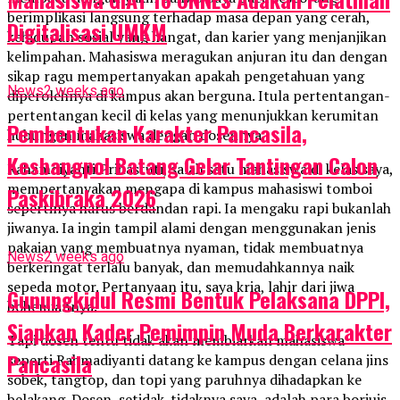
berimplikasi langsung terhadap masa depan yang cerah,
Digitalisasi UMKM
kehidupan sosial yang hangat, dan karier yang menjanjikan
kelimpahan. Mahasiswa meragukan anjuran itu dan dengan
sikap ragu mempertanyakan apakah pengetahuan yang
News
2 weeks ago
diperolehnya di kampus akan berguna. Itula pertentangan-
pertentangan kecil di kelas yang menunjukkan kerumitan
Pembentukan Karakter Pancasila,
hubungan mahasiswa dengan dosennya.
Kesbangpol Batang Gelar Tantingan Calon
Rahamdiyanti Prihastuti, salah satu mahasiswa di kelas saya,
mempertanyakan mengapa di kampus mahasiswi tomboi
Paskibraka 2026
sepertinya harus berdandan rapi. Ia mengaku rapi bukanlah
jiwanya. Ia ingin tampil alami dengan menggunakan jenis
pakaian yang membuatnya nyaman, tidak membuatnya
News
2 weeks ago
berkeringat terlalu banyak, dan memudahkannya naik
sepeda motor. Pertanyaan itu, saya kria, lahir dari jiwa
Gunungkidul Resmi Bentuk Pelaksana DPPI,
bohemiannya.
Siapkan Kader Pemimpin Muda Berkarakter
Tapi dosen tentu tidak akan membiarkan mahasiswa
Pancasila
seperti Rahmadiyanti datang ke kampus dengan celana jins
sobek, tangtop, dan topi yang paruhnya dihadapkan ke
belakang. Dosen, setidak-tidaknya saya, adalah para borjuis