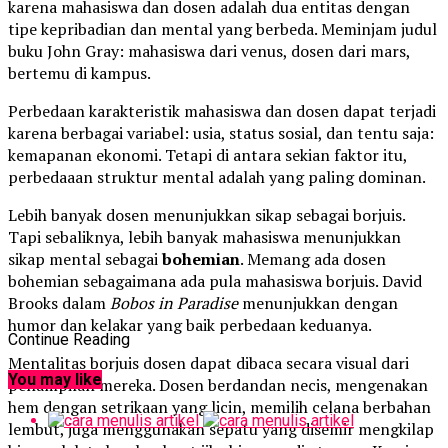
karena mahasiswa dan dosen adalah dua entitas dengan
tipe kepribadian dan mental yang berbeda. Meminjam judul
buku John Gray: mahasiswa dari venus, dosen dari mars,
bertemu di kampus.
Perbedaan karakteristik mahasiswa dan dosen dapat terjadi
karena berbagai variabel: usia, status sosial, dan tentu saja:
kemapanan ekonomi. Tetapi di antara sekian faktor itu,
perbedaaan struktur mental adalah yang paling dominan.
Lebih banyak dosen menunjukkan sikap sebagai borjuis.
Tapi sebaliknya, lebih banyak mahasiswa menunjukkan
sikap mental sebagai
bohemian
. Memang ada dosen
bohemian sebagaimana ada pula mahasiswa borjuis. David
Brooks dalam
Bobos in Paradise
menunjukkan dengan
humor dan kelakar yang baik perbedaan keduanya.
Continue Reading
Mentalitas borjuis dosen dapat dibaca secara visual dari
You may like
penampilan mereka. Dosen berdandan necis, mengenakan
hem dengan setrikaan yang licin, memilih celana berbahan
lembut, juga menggunakan sepatu yang disemir mengkilap