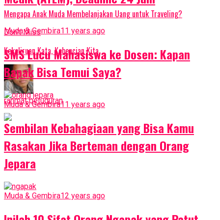
Mengapa Anak Muda Membelanjakan Uang untuk Traveling?
Muda & Gembira
11 years ago
Don't Miss
Kekeliruan Kata, Kebencian Kita
SMS Lucu Mahasiswa ke Dosen: Kapan
Bapak Bisa Temui Saya?
rahmat petuguran
Muda & Gembira
11 years ago
Sembilan Kebahagiaan yang Bisa Kamu
Rasakan Jika Berteman dengan Orang
Jepara
Muda & Gembira
12 years ago
Inilah 10 Sifat Orang Ngapak yang Patut