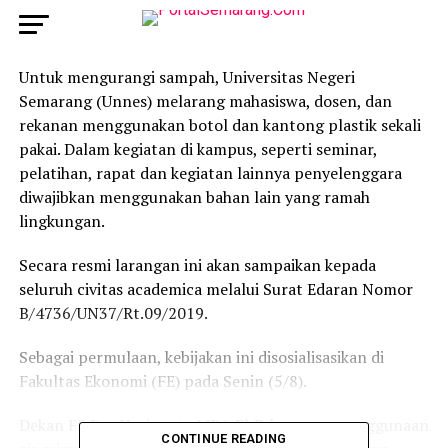
Untuk mengurangi sampah, Universitas Negeri
Semarang (Unnes) melarang mahasiswa, dosen, dan
rekanan menggunakan botol dan kantong plastik sekali
pakai. Dalam kegiatan di kampus, seperti seminar,
pelatihan, rapat dan kegiatan lainnya penyelenggara
diwajibkan menggunakan bahan lain yang ramah
lingkungan.
Secara resmi larangan ini akan sampaikan kepada
seluruh civitas academica melalui Surat Edaran Nomor
B/4736/UN37/Rt.09/2019.
Sebagai permulaan, kebijakan ini disosialisasikan di
Fakultas Ekonomi (FE) pada Senin (5/8).
Dekan FE Drs Heriyanto MBA PhD larangan penggunaan
CONTINUE READING