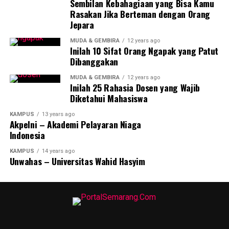
Amin.
Sembilan Kebahagiaan yang Bisa Kamu
Rasakan Jika Berteman dengan Orang
Acara diakhiri dengan pemberian tumbler kepada
Jepara
seluruh warga FE dengan harapan mengurangi
MUDA & GEMBIRA
12 years ago
penggunaan air kemasan satu kali pakai.
Inilah 10 Sifat Orang Ngapak yang Patut
Dibanggakan
Sebagai universitas Konservasi, selama ini Unnes
MUDA & GEMBIRA
12 years ago
memberikan perhatian serius terhadap teta kelola
Inilah 25 Rahasia Dosen yang Wajib
sampah. Selain mengembangkan teknologi pengolahan
Diketahui Mahasiswa
samah, universitas juga mulai menggunakan teknologi
KAMPUS
13 years ago
pemanen hujan dan panel surya untuk kebutuhan
Akpelni – Akademi Pelayaran Niaga
tertentu.
Indonesia
KAMPUS
14 years ago
RELATED TOPICS:
Unwahas – Universitas Wahid Hasyim
UP NEXT
Tahun Ajaran Baru, Unnes Ajarkan Mata Kuliah Literasi
Digital
DON'T MISS
Diksi Pengemplang Hutang