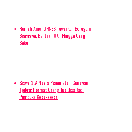
yang sulit terjangkau. Mereka perlu aneka program
pemberdayaan yang tidak top-down, tapi partisipatif.
Ini perlu program yang jelas dan matang,” kata alumni
SMA 1 Ngawi ini.
Rumah Amal UNNES Tawarkan Beragam
Beasiswa, Bantuan UKT Hingga Uang
Soal ekonomi partisipatif, itu bukan hal yang teoretis.
Saku
Riska mulai mengaplikasikannya dalam bidang wisata,
bidang yang ia geluti kini. Ia mengarahkan,
pengembangan wisata harus partisipatif. Masyarakat
menjadi pemilik, masyarakat pula yang berhak
memetik hasilnya.
Manajemen partisipatif ini, ia menilai, cocok
Siswa SLA Nusra Penamatan, Gunawan
diterapkan di Ngawi. Sebab, daerah di daerah tengah
Tjokro: Hormat Orang Tua Bisa Jadi
ini memiliki objek wisata sejarah yang potensial.
Pembuka Kesuksesan
“Musium Trinil dan Benteng Van Den Bosch adalah
dua objek yang menandai perjalanan panjang ilmu
pengetahuan dunia. Eugene Dubois, salah satu tokoh
paleoanthropologi dunia, tinggal di daerah ini selama
5 tahun untuk menyelesaikan risetnya,” terang Riska.