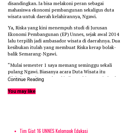
disandingkan. Ia bisa melakoni peran sebagai
mahasiswa ekonomi pembangunan sekaligus duta
wisata untuk daerah kelahirannya, Ngawi.
Ya, Riska yang kini menempuh studi di Jurusan
Ekonomi Pembangunan (EP) Unnes, sejak awal 2014
lalu terpilih jadi ambasador wisata di daerahnya. Dua
kesibukan itulah yang membuat Riska kerap bolak-
balik Semarang-Ngawi.
“Mulai semester 1 saya memang seminggu sekali
pulang Ngawi. Biasanya acara Duta Wisata itu
dilakukan waktu weekend jadi saya bisa atur jadwalnya
Continue Reading
agar tidak bentrok dengan ajdwal kuliah,” kata gadis
18 tahun ini.
You may like
Soal ketertarikannya pada bidnag ekonomi, Riska
mengaku sudah dimulai sejak Sekolah Dasar (SD). Saat
itu, ia sudah mulai suka dengan sesuatu yang
berhubungan dengan keuangan dan pembukuan.
Bahkan, ia sudah mulai membiasakan diri mencatat
Tim Giat 16 UNNES Kelompok Edukasi