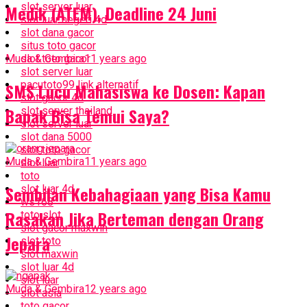
slot server luar
Medik (ATEM), Deadline 24 Juni
slot luar negeri 4d
slot dana gacor
situs toto gacor
Muda & Gembira
slot toto gacor
11 years ago
slot server luar
pacutoto99 link alternatif
SMS Lucu Mahasiswa ke Dosen: Kapan
slot gacor 4d
Bapak Bisa Temui Saya?
slot server thailand
slot server luar
slot dana 5000
slot toto gacor
Muda & Gembira
11 years ago
slot luar
toto
Sembilan Kebahagiaan yang Bisa Kamu
slot luar 4d
ws168
Rasakan Jika Berteman dengan Orang
toto slot
slot gacor maxwin
Jepara
slot toto
slot maxwin
slot luar 4d
slot luar
Muda & Gembira
12 years ago
slot asia
toto gacor