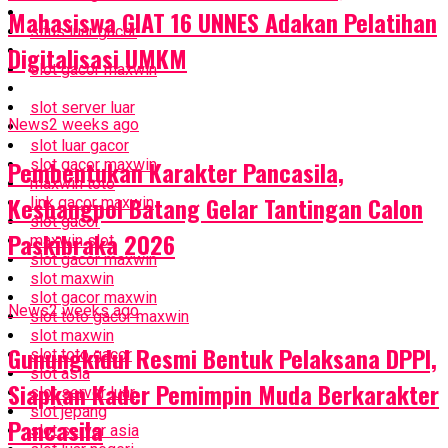
Mahasiswa GIAT 16 UNNES Adakan Pelatihan
situs luar gacor
Digitalisasi UMKM
slot gacor maxwin
slot server luar
News
2 weeks ago
slot luar gacor
Pembentukan Karakter Pancasila,
slot gacor maxwin
maxwin toto
Kesbangpol Batang Gelar Tantingan Calon
link gacor maxwin
slot gacor
Paskibraka 2026
maxwin slot
slot gacor maxwin
slot maxwin
slot gacor maxwin
News
2 weeks ago
slot toto gacor maxwin
slot maxwin
Gunungkidul Resmi Bentuk Pelaksana DPPI,
slot toto gacor
slot asia
Siapkan Kader Pemimpin Muda Berkarakter
slot server luar
slot jepang
Pancasila
slot server asia