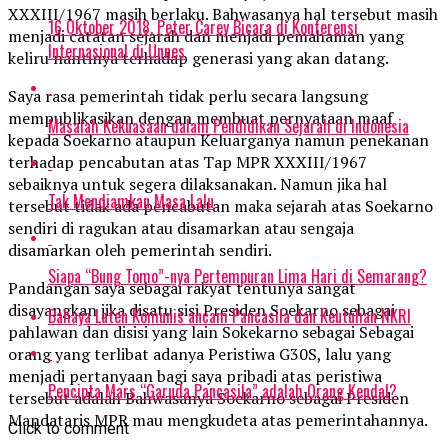
XXXIII/1967 masih berlaku. Bahwasanya hal tersebut masih
16 Oktober 2018, Peter Carey Bicara di Konferensi
menjadi catatan sejarah dan menjadi pemahaman yang
Internasional di Unnes
keliru nantinya terhadap generasi yang akan datang.
Saya rasa pemerintah tidak perlu secara langsung
mempublikasikan dengan membuat pernyataan maaf
Masalah Kekuasaan dalam Pendidikan Sejarah di Indonesia
kepada Soekarno ataupun Keluarganya namun penekanan
terhadap pencabutan atas Tap MPR XXXIII/1967
sebaiknya untuk segera dilaksanakan. Namun jika hal
Tak Mendiamkan Masa Lalu
tersebut tidak ada pencabutan maka sejarah atas Soekarno
sendiri di ragukan atau disamarkan atau sengaja
disamarkan oleh pemerintah sendiri.
Siapa “Bung Tomo”-nya Pertempuran Lima Hari di Semarang?
Pandangan saya sebagai rakyat tentunya sangat
disayangkan jika disatu sisi Presiden Soekarno sebagai
Bahaya Laten Komunis ancam Pancasila dan Keutuhan NKRI
pahlawan dan disisi yang lain Sokekarno sebagai Sebagai
orang yang terlibat adanya Peristiwa G30S, lalu yang
menjadi pertanyaan bagi saya pribadi atas peristiwa
Pencipta Mars “Garuda Pancasila” adalah Orang Kendal?
tersebut adalah Bahwasanya Soekarno sebagai Presiden
Mandataris MPR mau mengkudeta atas pemerintahannya.
Click to comment