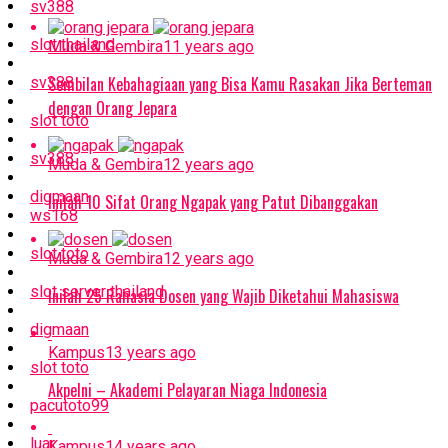
sv388
slot thailand
Muda & Gembira
11 years ago
Sembilan Kebahagiaan yang Bisa Kamu Rasakan Jika Berteman
sv388
dengan Orang Jepara
slot toto
sv388
Muda & Gembira
12 years ago
digmaan
Inilah 10 Sifat Orang Ngapak yang Patut Dibanggakan
ws168
slot toto
Muda & Gembira
12 years ago
slot server thailand
Inilah 25 Rahasia Dosen yang Wajib Diketahui Mahasiswa
digmaan
Kampus
13 years ago
slot toto
Akpelni – Akademi Pelayaran Niaga Indonesia
pacutoto99
luar
Kampus
14 years ago