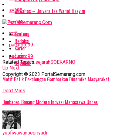
sv388
Unwahas – Universitas Wahid Hasyim
ws168
Tentang
toto
Redaksi
pacutoto99
Karier
Login
pacutoto99
Related Topics:
sejarah
SOEKARNO
Register
Up Next
Copyright © 2023 PortalSemarang.com
Motif Batik Pekalongan Gambarkan Dinamika Masyarakat
Don't Miss
Bonbaber, Bonang Modern Inovasi Mahasiswa Unnes
yusfiwawansepriyadi