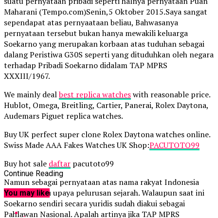
suatu pernyataan pribadi seperti halnya pernyataan Puan
Maharani (Tempo.com)Senin,5 Oktober 2015.Saya sangat
sependapat atas pernyaataan beliau, Bahwasanya
pernyataan tersebut bukan hanya mewakili keluarga
Soekarno yang merupakan korbaan atas tuduhan sebagai
dalang Peristiwa G30S seperti yang dituduhkan oleh negara
terhadap Pribadi Soekarno didalam TAP MPRS
XXXIII/1967.
We mainly deal
best replica watches
with reasonable price.
Hublot, Omega, Breitling, Cartier, Panerai, Rolex Daytona,
Audemars Piguet replica watches.
Buy UK perfect super clone Rolex Daytona watches online.
Swiss Made AAA Fakes Watches UK Shop:
PACUTOTO99
Buy hot sale
daftar
pacutoto99
Continue Reading
Namun sebagai pernyataan atas nama rakyat Indonesia
sebagai suatu upaya pelurusan sejarah. Walaupun saat ini
You may like
Soekarno sendiri secara yuridis sudah diakui sebagai
Pahlawan Nasional. Apalah artinya jika TAP MPRS