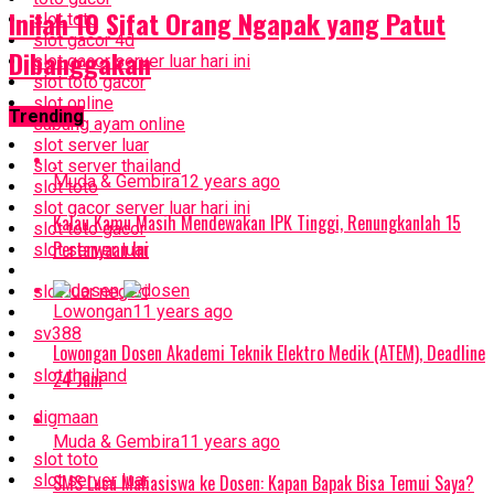
Inilah 10 Sifat Orang Ngapak yang Patut
slot toto
slot gacor 4d
Dibanggakan
slot gacor server luar hari ini
slot toto gacor
slot online
Trending
sabung ayam online
slot server luar
slot server thailand
Muda & Gembira
12 years ago
slot toto
slot gacor server luar hari ini
Kalau Kamu Masih Mendewakan IPK Tinggi, Renungkanlah 15
slot toto gacor
Pertanyaan Ini
slot server luar
slot luar negeri
Lowongan
11 years ago
sv388
Lowongan Dosen Akademi Teknik Elektro Medik (ATEM), Deadline
slot thailand
24 Juni
digmaan
Muda & Gembira
11 years ago
slot toto
slot server luar
SMS Lucu Mahasiswa ke Dosen: Kapan Bapak Bisa Temui Saya?