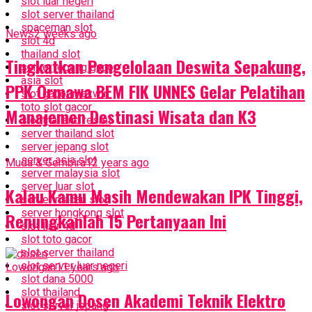
slot luar negeri
slot server thailand
spaceman slot
News
2 weeks ago
slot 4d
thailand slot
Tingkatkan Pengelolaan Deswita Sepakung,
server jepang gacor
asia slot
PPK Ormawa BEM FIK UNNES Gelar Pelatihan
slot gacor maxwin
toto slot gacor
Manajemen Destinasi Wisata dan K3
slot thailand resmi
server thailand slot
server jepang slot
server asia slot
Muda & Gembira
12 years ago
server malaysia slot
server luar slot
Kalau Kamu Masih Mendewakan IPK Tinggi,
server macau slot
server hongkong slot
Renungkanlah 15 Pertanyaan Ini
slot luar 4d
slot toto gacor
slot server thailand
slot server luar negeri
Lowongan
11 years ago
slot dana 5000
slot thailand
Lowongan Dosen Akademi Teknik Elektro
slot server jepang