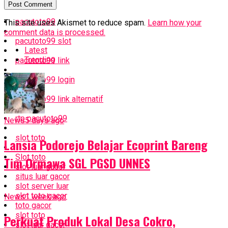
pacutoto99
This site uses Akismet to reduce spam.
Learn how your
comment data is processed.
pacutoto99 slot
Latest
Trending
pacutoto99 link
pacutoto99 login
pacutoto99 link alternatif
rtp pacutoto99
News
5 days ago
slot toto
Lansia Podorejo Belajar Ecoprint Bareng
Slot toto
Tim Ormawa SGL PGSD UNNES
slot luar gacor
situs luar gacor
slot server luar
slot toto gacor
News
1 week ago
toto gacor
slot toto
Perkuat Produk Lokal Desa Cokro,
slot luar gacor