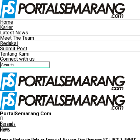
Home
Karier
Latest News
Meet The Team
Redaksi
Submit Post
Tentang Kami
Connect with us
PortalSemarang.Com
Beranda
News