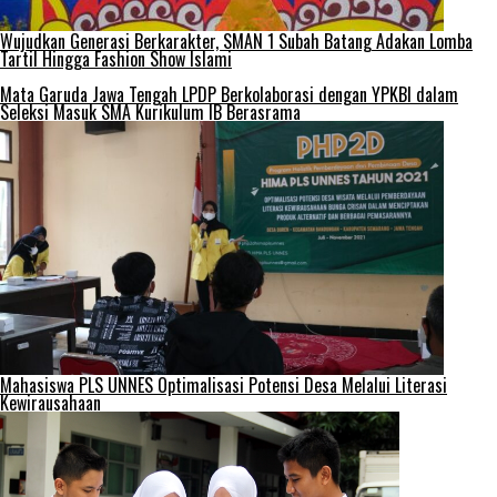
Wujudkan Generasi Berkarakter, SMAN 1 Subah Batang Adakan Lomba
Tartil Hingga Fashion Show Islami
Mata Garuda Jawa Tengah LPDP Berkolaborasi dengan YPKBI dalam
Seleksi Masuk SMA Kurikulum IB Berasrama
Mahasiswa PLS UNNES Optimalisasi Potensi Desa Melalui Literasi
Kewirausahaan