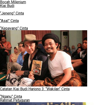
Bocah Milenium
Kiai Budi
“Jeneng” Cinta
“Asal” Cinta
“Kepayang” Cinta
Catatan Kiai Budi Harjono 3: “Wakilan” Cinta
“Nganu” Cinta
Rahmat Petuguran