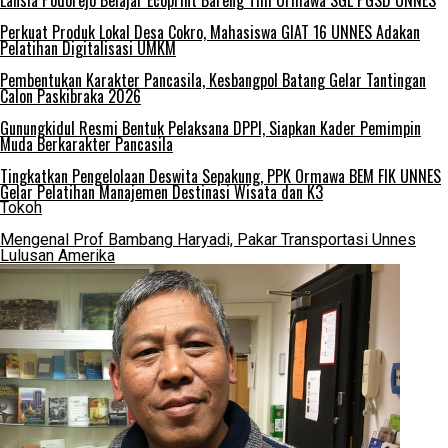
Lansia Podorejo Belajar Ecoprint Bareng Tim Ormawa SGL PGSD UNNES
Perkuat Produk Lokal Desa Cokro, Mahasiswa GIAT 16 UNNES Adakan
Pelatihan Digitalisasi UMKM
Pembentukan Karakter Pancasila, Kesbangpol Batang Gelar Tantingan
Calon Paskibraka 2026
Gunungkidul Resmi Bentuk Pelaksana DPPI, Siapkan Kader Pemimpin
Muda Berkarakter Pancasila
Tingkatkan Pengelolaan Deswita Sepakung, PPK Ormawa BEM FIK UNNES
Gelar Pelatihan Manajemen Destinasi Wisata dan K3
Tokoh
Mengenal Prof Bambang Haryadi, Pakar Transportasi Unnes
Lulusan Amerika