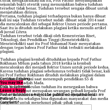
Untuk mengklarifikasi hal itu, Prof Fathur menyampaikan
sejumlah bukti otentik yang menunjukkan bahwa tuduhan
tersebut tidak benar. Tuduhan tersebut sengaja dibuat untuk
menjatuhkan dirinya.
Pertama, tuduhan plagiasi terhadapnya bukan hanya dibuat
kali ini saja Tuduhan tersebut sudah dibuat sejak 2014 saat
dia mencalonkan diri sebagai Rektor Unnes periode pertama.
Saat itu ia dituduh melakukan plagiasi ketika menulis artikel
di jurnal
Litera
.
Tuduhan tersebut telah dikaji oleh Kementerian Riset,
Teknologi, dan Pendidikan Tinggi (Kemristekdikti).
Menristekdikti saat itu Prof Mohamad Nasir menyatakan
dengan tegas bahwa Prof Fathur tidak terbukti melakukan
plagiasi.
Tuduhan plagiasi kembali dituduhkan kepada Prof Fathur
Rokhman MHum pada tahun 2018 ketika ia kembali
mencalonkan diri menjadi Rektor Unnes untuk periode kedua.
Karena tuduhan plagiasi sebelumnya terbukti tidak benar, kali
ini Prof Fathur Rokhman dituduh melakukan plagiasi dalam
penulisan disertasi saat menempuh pendidikan S3 di
Continue Reading
Universitas Gadjah Mada.
You may like
Pola-pola kemunculan tuduhan itu menegaskan bahwa
Click to comment
tuduhan tersebut merupakan serangan pribadi kepada Prof
Leave a Reply
Fathur Rokhman sebagai alat politik menjatuhkannya.
Your email address will not be published.
Required fields are
Pola-pola itu sekaligus bisa digunakan masyarakat dan media
marked
*
yang kritis untuk menelusuri pihak-pihak yang
Comment
*
berkepentingan memunculkan tuduhan tersebut.