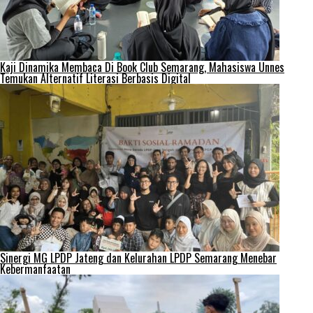
Kaji Dinamika Membaca Di Book Club Semarang, Mahasiswa Unnes
Temukan Alternatif Literasi Berbasis Digital
Sinergi MG LPDP Jateng dan Kelurahan LPDP Semarang Menebar
Kebermanfaatan