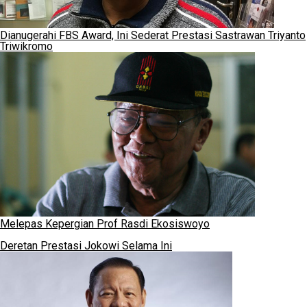
Dianugerahi FBS Award, Ini Sederat Prestasi Sastrawan Triyanto
Triwikromo
Melepas Kepergian Prof Rasdi Ekosiswoyo
Deretan Prestasi Jokowi Selama Ini