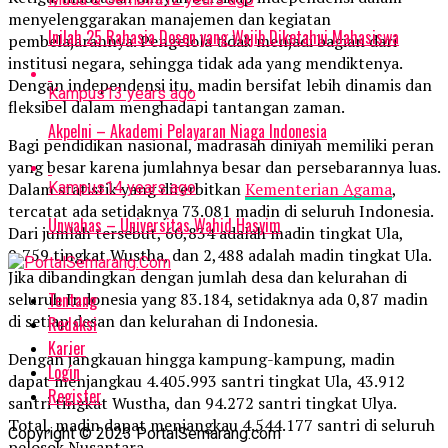
menyelenggarakan manajemen dan kegiatan
Inilah 25 Rahasia Dosen yang Wajib Diketahui Mahasiswa
pembelajarannya. Pengelola tidak menjadi bagian dari
institusi negara, sehingga tidak ada yang mendiktenya.
Dengan independensi itu, madin bersifat lebih dinamis dan
Kampus
13 years ago
fleksibel dalam menghadapi tantangan zaman.
Akpelni – Akademi Pelayaran Niaga Indonesia
Bagi pendidikan nasional, madrasah diniyah memiliki peran
yang besar karena jumlahnya besar dan persebarannya luas.
Dalam statistik yang diterbitkan
Kementerian Agama
,
Kampus
14 years ago
tercatat ada setidaknya 73.081 madin di seluruh Indonesia.
Unwahas – Universitas Wahid Hasyim
Dari jumlah tersebut, 60,834 adalah madin tingkat Ula,
9,759 tingkat Wustha, dan 2,488 adalah madin tingkat Ula.
Jika dibandingkan dengan jumlah desa dan kelurahan di
seluruh Indonesia yang 83.184, setidaknya ada 0,87 madin
Tentang
di setiap desan dan kelurahan di Indonesia.
Redaksi
Karier
Dengan jangkauan hingga kampung-kampung, madin
Login
dapat menjangkau 4.405.993 santri tingkat Ula, 43.912
Register
santri tingkat Wustha, dan 94.272 santri tingkat Ulya.
Total, madin dapat menjangkau 4.544.177 santri di seluruh
Copyright © 2023 PortalSemarang.com
pelosok Nusantara.