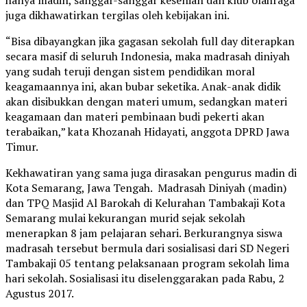
hanya madin, sanggar-sanggar kesenian dan klub olahraga
juga dikhawatirkan tergilas oleh kebijakan ini.
“Bisa dibayangkan jika gagasan sekolah full day diterapkan
secara masif di seluruh Indonesia, maka madrasah diniyah
yang sudah teruji dengan sistem pendidikan moral
keagamaannya ini, akan bubar seketika. Anak-anak didik
akan disibukkan dengan materi umum, sedangkan materi
keagamaan dan materi pembinaan budi pekerti akan
terabaikan,” kata Khozanah Hidayati, anggota DPRD Jawa
Timur.
Kekhawatiran yang sama juga dirasakan pengurus madin di
Kota Semarang, Jawa Tengah. Madrasah Diniyah (madin)
dan TPQ Masjid Al Barokah di Kelurahan Tambakaji Kota
Semarang mulai kekurangan murid sejak sekolah
menerapkan 8 jam pelajaran sehari. Berkurangnya siswa
madrasah tersebut bermula dari sosialisasi dari SD Negeri
Tambakaji 05 tentang pelaksanaan program sekolah lima
hari sekolah. Sosialisasi itu diselenggarakan pada Rabu, 2
Agustus 2017.