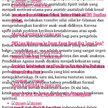
para pendidiknya (
asatidz-asatidzah)
. Spirit inilah yang
Lowongan
11 years ago
menjadi motivasi utama para
asatidz-asatidzah
tidak kenal
Lowongan Dosen Akademi Teknik Elektro Medik (ATEM), Deadline
lelah memberikan dedikasi dalam mencerdaskan
masyarakat, melakukan transfer nilai-nilai ke-Islaman dan
24 Juni
mengembangkan karakter anak-anak didiknya. Karena
spirit inilah problem kecilnya kesejahteraan atau upah
Muda & Gembira
11 years ago
mengajar tidak menjadi hambatan bagi para pengelola.
SMS Lucu Mahasiswa ke Dosen: Kapan Bapak Bisa Temui Saya?
Kedua, adanya kultur dalam masyarakat yang meyakini
bahwa pendidikan agama adalah sesuatu yang sangat urgen
dan esensial baik bagi kehidupan dirinya dan anak-anaknya.
Muda & Gembira
11 years ago
Pendidikan Agama masih diyakini menjadi kekuatan yang
Sembilan Kebahagiaan yang Bisa Kamu Rasakan Jika Berteman
ampuh untuk membekali anak-anak untuk tidak melakukan
dengan Orang Jepara
perbuatan-perbuatan asusila yang kini semakin
memprikhatinkan. Di satu sisi, karena tuntutan zaman,
orang tua semakin percaya bahwa pendidikan formal
Muda & Gembira
12 years ago
penting untuk meraih ksuksesan karier. Di sisi lain,
kesuksesan karier itu harus diimbangin dengan kesuksesan
Inilah 10 Sifat Orang Ngapak yang Patut Dibanggakan
spiritual.
Ketiga, madrasah diniyah bersikap independensi dalam
Muda & Gembira
12 years ago