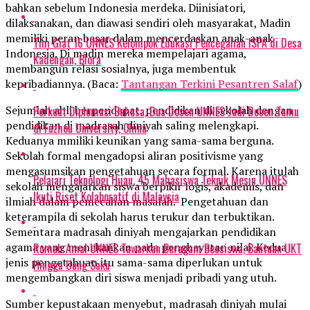
bahkan sebelum Indonesia merdeka. Diinisiatori,
dilaksanakan, dan diawasi sendiri oleh masyarakat, Madin
memiliki peran besar dalam mencerdaskan anak-anak
Tim Giat 16 UNNES Kelompok Edukasi Pencegahan ISPA di Desa
Indonesia. Di madin mereka mempelajari agama,
Kadengan, Blora
membangun relasi sosialnya, juga membentuk
kepribadiannya. (Baca:
Tantangan Terkini Pesantren Salaf
)
Sejumlah ahli berpendapat, pendidikan di sekolah dengan
Perkuat Diplomasi Bahasa, Dua Dosen UNNES Jadi Dosen Tamu
pendidikan di madrasah diniyah saling melengkapi.
di Fuzhou University, China
Keduanya mmiliki keunikan yang sama-sama berguna.
Sekolah formal mengadopsi aliran positivisme yang
mengasumsikan pengetahuan secara formal. Karena itulah
Pelajari Teknologi Hijau, 45 Mahasiswa Teknik Mesin UNNES
sekolah mengajarkan siswa berpikir logis, akademis, dan
Ikuti Riset Kolaboratif di Malaysia
ilmiah dalam pemecahan masalah. Pengetahuan dan
keterampila di sekolah harus terukur dan terbuktikan.
Sementara madrasah diniyah mengajarkan pendidikan
agama yang menekankan pada penghayatan nilai. Kedua
Rumah Amal UNNES Tawarkan Beragam Beasiswa, Bantuan UKT
jenis pengetahuan itu sama-sama diperlukan untuk
Hingga Uang Saku
mengembangkan diri siswa menjadi pribadi yang utuh.
Sumber kepustakaan menyebut, madrasah diniyah mulai