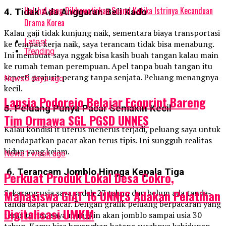
Hal-hal yang Dikhawatirkan Suami Ketika Istrinya Kecanduan
4. Tidak Ada Anggaran Beli Kado
Drama Korea
Kalau gaji tidak kunjung naik, sementara biaya transportasi
Latest
ke tempat kerja naik, saya terancam tidak bisa menabung.
Trending
Ini membuat saya nggak bisa kasih buah tangan kalau main
ke rumah teman perempuan. Apel tanpa buah tangan itu
seperti prajurit perang tanpa senjata. Peluang menangnya
News
5 days ago
kecil.
Lansia Podorejo Belajar Ecoprint Bareng
5. Peluang Punya Pacar Semakin Kecil
Tim Ormawa SGL PGSD UNNES
Kalau kondisi it uterus menerus terjadi, peluang saya untuk
mendapatkan pacar akan terus tipis. Ini sungguh realitas
hidup yang kejam.
News
1 week ago
6. Terancam Jomblo Hingga Kepala Tiga
Perkuat Produk Lokal Desa Cokro,
Mahasiswa GIAT 16 UNNES Adakan Pelatihan
Sekarang usia saya sudah 27 tahun dan belum ada tanda-
tanda dapat pacar. Dengan grafik peluang berpacaran yang
Digitalisasi UMKM
terus turun, saya mungkin akan jomblo sampai usia 30
tahun. Kamu bisa bayangkan betapa susahnya kehidupan