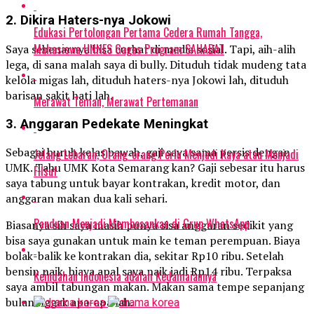
2. Dikira Haters-nya Jokowi
Edukasi Pertolongan Pertama Cedera Rumah Tangga,
Mahasiswa UNNES Gagas Program SAHABAT
Saya sebenarnya bisa curhat di media sosial. Tapi, aih-alih
lega, di sana malah saya di bully. Dituduh tidak mudeng tata
kelola migas lah, dituduh haters-nya Jokowi lah, dituduh
barisan sakit hati lah.
Merawat Teman, Merawat Pertemanan
3. Anggaran Pedekate Meningkat
Sebagai buruh kelas bawah, gaji saya sama persis dengan
Jelang Lebaran, Orang-orang Perlu Menjadi Kaya atau Menjadi
UMK. Tahu UMK Kota Semarang kan? Gaji sebesar itu harus
Filsuf
saya tabung untuk bayar kontrakan, kredit motor, dan
anggaran makan dua kali sehari.
Panduan Menjadi Membosankan di Grup WhatsApp
Biasanya sih saya masih punya sisa anggaran sedikit yang
bisa saya gunakan untuk main ke teman perempuan. Biaya
bolak-balik ke kontrakan dia, sekitar Rp10 ribu. Setelah
bensin naik, biaya apal saya naik jadi Rp14 ribu. Terpaksa
Keindahan Indonesia adalah Kedamaiannya
saya ambil tabungan makan. Makan sama tempe sepanjang
bulan nggak apa-apa lah.