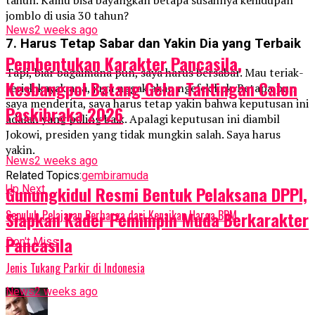
jomblo di usia 30 tahun?
News
2 weeks ago
7. Harus Tetap Sabar dan Yakin Dia yang Terbaik
Pembentukan Karakter Pancasila,
Tapi, biar bagaimana pun, saya harus bersabar. Mau teriak-
Kesbangpol Batang Gelar Tantingan Calon
teriak kayak apa, juga nggak akan ngefek kok. Betapa pun
saya menderita, saya harus tetap yakin bahwa keputusan ini
Paskibraka 2026
adalah yang paling baik. Apalagi keputusan ini diambil
Jokowi, presiden yang tidak mungkin salah. Saya harus
yakin.
News
2 weeks ago
Related Topics:
gembira
muda
Gunungkidul Resmi Bentuk Pelaksana DPPI,
Up Next
Siapkan Kader Pemimpin Muda Berkarakter
Sepuluh Pelajaran Berharga dari Kenaikan Harga BBM
Pancasila
Don't Miss
Jenis Tukang Parkir di Indonesia
News
2 weeks ago