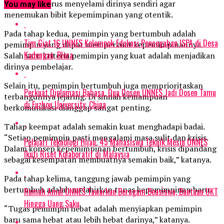
seseorang harus menyelami dirinya sendiri agar
You may like
menemukan bibit kepemimpinan yang otentik.
Pada tahap kedua, pemimpin yang bertumbuh adalah
Tim Giat 16 UNNES Kelompok Edukasi Pencegahan ISPA di Desa
pemimpin yang dapat memperkuat kepemimpinannya.
Kadengan, Blora
Salah satu kriteria pemimpin yang kuat adalah menjadikan
dirinya pembelajar.
Selain itu, pemimpin bertumbuh juga memprioritaskan
Perkuat Diplomasi Bahasa, Dua Dosen UNNES Jadi Dosen Tamu
terbangunnya jejaring. Di sinilah kemampuan
di Fuzhou University, China
berkomunikasi dianggap sangat penting.
Tahap keempat adalah semakin kuat menghadapi badai.
“Setiap pemimpin pasti mengalami masa sulit dan krisis.
Pelajari Teknologi Hijau, 45 Mahasiswa Teknik Mesin UNNES
Dalam konsep kepemimpinan bertumbuh, krisis dipandang
Ikuti Riset Kolaboratif di Malaysia
sebagai kesempatan membuatnya semakin baik,” katanya.
Pada tahap kelima, tanggung jawab pemimpin yang
bertumbuh adalah melahirkan tunas kepemimpinan baru.
Rumah Amal UNNES Tawarkan Beragam Beasiswa, Bantuan UKT
Hingga Uang Saku
“Tugas pemimpin hebat adalah menyiapkan pemimpin
baru sama hebat atau lebih hebat darinya,” katanya.