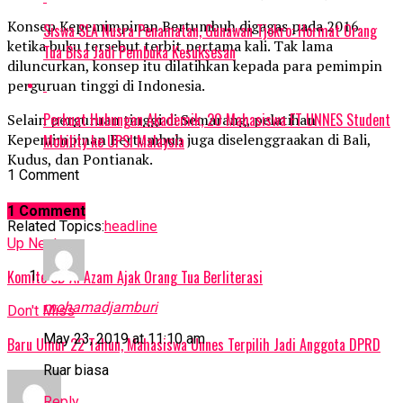
Konsep Kepemimpinan Bertumbuh digagas pada 2016
Siswa SLA Nusra Penamatan, Gunawan Tjokro: Hormat Orang
ketika buku tersebut terbit pertama kali. Tak lama
Tua Bisa Jadi Pembuka Kesuksesan
diluncurkan, konsep itu dilatihkan kepada para pemimpin
perguruan tinggi di Indonesia.
Perkuat Hubungan Akademik, 20 Mahasiswa FT UNNES Student
Selain perguruan tinggi di Semarang, pelatihan
Kepemimpinan Bertumbuh juga diselenggraakan di Bali,
Mobility ke UPSI Malaysia
Kudus, dan Pontianak.
1 Comment
1 Comment
Related Topics:
headline
Up Next
Komite SD Al Azam Ajak Orang Tua Berliterasi
mohamadjamburi
Don't Miss
May 23, 2019 at 11:10 am
Baru Umur 22 Tahun, Mahasiswa Unnes Terpilih Jadi Anggota DPRD
Ruar biasa
Reply