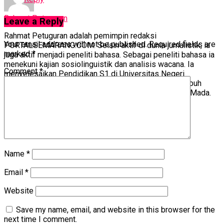
Rahmat Petuguran
Leave a Reply
Rahmat Petuguran adalah pemimpin redaksi
Your email address will not be published.
Required fields are
PORTALSEMARANG.COM. Selain aktif di dunia jurnalistik, ia
marked
*
juga aktif menjadi peneliti bahasa. Sebagai peneliti bahasa ia
menekuni kajian sosiolinguistik dan analisis wacana. Ia
Comment
*
menyelesaikan Pendidikan S1 di Universitas Negeri
Semarang, S2 di Universitas Diponegoro, dan menempuh
Program Doktor Bidang Linguistik Universitas Gadjah Mada.
Name
*
Email
*
Website
Save my name, email, and website in this browser for the
next time I comment.