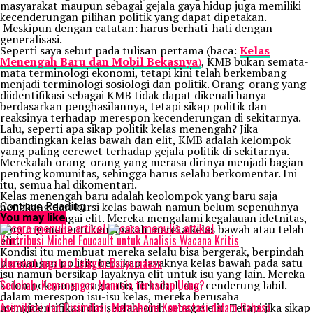
masyarakat maupun sebagai gejala gaya hidup juga memiliki
kecenderungan pilihan politik yang dapat dipetakan.
Meskipun dengan catatan: harus berhati-hati dengan
generalisasi.
Seperti saya sebut pada tulisan pertama (baca:
Kelas
Menengah Baru dan Mobil Bekasnya
)
, KMB bukan semata-
mata terminologi ekonomi, tetapi kini telah berkembang
menjadi terminologi sosiologi dan politik. Orang-orang yang
diidentifikasi sebagai KMB tidak dapat dikenali hanya
berdasarkan penghasilannya, tetapi sikap politik dan
reaksinya terhadap merespon kecenderungan di sekitarnya.
Lalu, seperti apa sikap politik kelas menengah? Jika
dibandingkan kelas bawah dan elit, KMB adalah kelompok
yang paling cerewet terhadap gejala politik di sekitarnya.
Merekalah orang-orang yang merasa dirinya menjadi bagian
penting komunitas, sehingga harus selalu berkomentar. Ini
itu, semua hal dikomentari.
Kelas menengah baru adalah keolompok yang baru saja
hengkang dari kursi kelas bawah namun belum sepenuhnya
Continue Reading
diterima sebagai elit. Mereka mengalami kegalauan idetnitas,
You may like
bingung menentukan apakah mereka kelas bawah atau telah
Kontribusi Michel Foucault untuk Analisis Wacana Kritis
elit.
Kondisi itu membuat mereka selalu bisa bergerak, berpindah
Merawat Ingatan Lelagon Banyumasan
pandangan politik, bersikap layaknya kelas bawah pada satu
isu namun bersikap layaknya elit untuk isu yang lain. Mereka
Sedekah, Kemenangan Manusia terhadap Uang?
kelompok yang pragmatis, fleksibel, dan cenderung labil.
dalam merespon isu-isu kelas, mereka berusaha
Asimiliasi dan Disimilasi, Memahami Kontestasi dalam Bahasa
mengidentifikasi diri seolah-oleh sebagai elit. Tetapi jika sikap