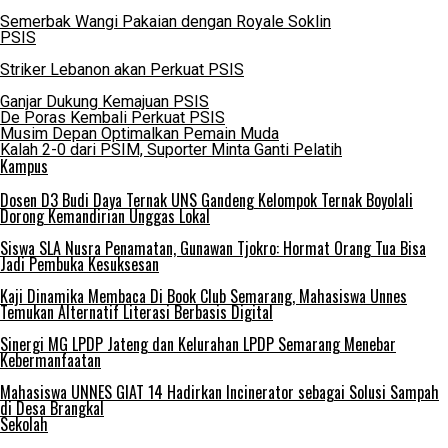
Semerbak Wangi Pakaian dengan Royale Soklin
PSIS
Striker Lebanon akan Perkuat PSIS
Ganjar Dukung Kemajuan PSIS
De Poras Kembali Perkuat PSIS
Musim Depan Optimalkan Pemain Muda
Kalah 2-0 dari PSIM, Suporter Minta Ganti Pelatih
Kampus
Dosen D3 Budi Daya Ternak UNS Gandeng Kelompok Ternak Boyolali
Dorong Kemandirian Unggas Lokal
Siswa SLA Nusra Penamatan, Gunawan Tjokro: Hormat Orang Tua Bisa
Jadi Pembuka Kesuksesan
Kaji Dinamika Membaca Di Book Club Semarang, Mahasiswa Unnes
Temukan Alternatif Literasi Berbasis Digital
Sinergi MG LPDP Jateng dan Kelurahan LPDP Semarang Menebar
Kebermanfaatan
Mahasiswa UNNES GIAT 14 Hadirkan Incinerator sebagai Solusi Sampah
di Desa Brangkal
Sekolah