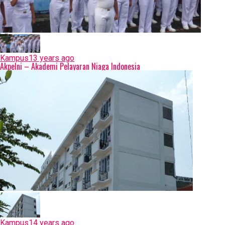
rahmat petuguran
Kampus
13 years ago
Akpelni – Akademi Pelayaran Niaga Indonesia
Kampus
14 years ago