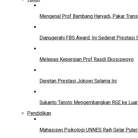
Mengenal Prof Bambang Haryadi, Pakar Trans
Dianugerahi FBS Award, Ini Sederat Prestasi 
Melepas Kepergian Prof Rasdi Ekosiswoyo
Deretan Prestasi Jokowi Selama Ini
Sukanto Tanoto Mengembangkan RGE ke Luar
Pendidikan
Mahasiswi Psikologi UNNES Raih Gelar Puter