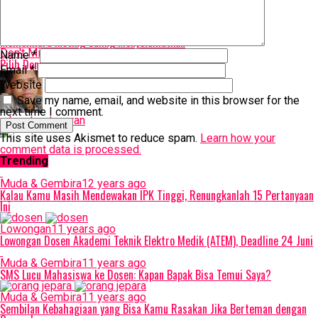
Related Topics:
film
Up Next
Memelihara Insting Saling Menyelamatkan
Don't Miss
Name
*
Pilih Don’t Breathe atau Train To Busan?
Email
*
Website
Save my name, email, and website in this browser for the
next time I comment.
rahmat petuguran
This site uses Akismet to reduce spam.
Learn how your
comment data is processed.
Trending
Muda & Gembira
12 years ago
Kalau Kamu Masih Mendewakan IPK Tinggi, Renungkanlah 15 Pertanyaan
Ini
Lowongan
11 years ago
Lowongan Dosen Akademi Teknik Elektro Medik (ATEM), Deadline 24 Juni
Muda & Gembira
11 years ago
SMS Lucu Mahasiswa ke Dosen: Kapan Bapak Bisa Temui Saya?
Muda & Gembira
11 years ago
Sembilan Kebahagiaan yang Bisa Kamu Rasakan Jika Berteman dengan