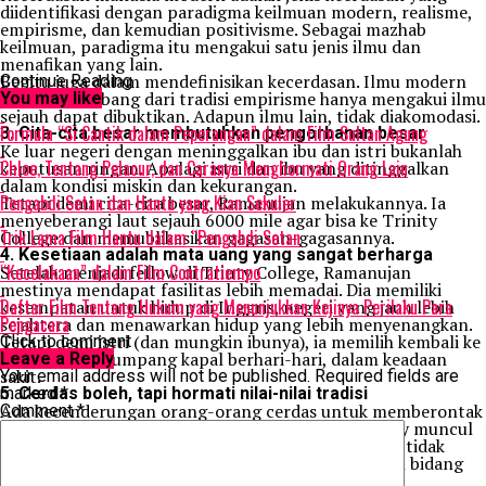
diidentifikasi dengan paradigma keilmuan modern, realisme,
empirisme, dan kemudian positivisme. Sebagai mazhab
keilmuan, paradigma itu mengakui satu jenis ilmu dan
menafikan yang lain.
Begitu juga dalam mendefinisikan kecerdasan. Ilmu modern
Continue Reading
yang berkembang dari tradisi empirisme hanya mengakui ilmu
You may like
sejauh dapat dibuktikan. Adapun ilmu lain, tidak diakomodasi.
Formula “Si Cantik dalam Peperangan” dalam Film Sultan Agung
3. Cita-cita besar membutuhkan pengorbanan besar
Ke luar negeri dengan meninggalkan ibu dan istri bukanlah
Chloe, Tentang Pelacur, dan Caranya Menghormati Orang Lain
keputusan ringan. Apalagi istri dan ibu yang ditinggalkan
dalam kondisi miskin dan kekurangan.
Pengabdi Setan dan Hantu yang Kian Sekuler
Tetapi demi cita-cita besar, Ramanujan melakukannya. Ia
menyeberangi laut sejauh 6000 mile agar bisa ke Trinity
Trik Lama Film Hantu dalam “Pengabdi Setan
College dan memublikasikan gagasan-gagasannya.
4. Kesetiaan adalah mata uang yang sangat berharga
“Kecelakaan” dalam Film Contratiempo
Setelah menjadi fellow di Trinty College, Ramanujan
mestinya mendapat fasilitas lebih memadai. Dia memiliki
Daftar Film Tentang Hukum yang Menunjukkan Kejinya Perilaku Para
kesempatan untuk hidup di Inggris, negeri yang jauh lebih
Pengacara
sejahtera dan menawarkan hidup yang lebih menyenangkan.
Tetapi demi istri (dan mungkin ibunya), ia memilih kembali ke
Click to comment
India. Dia menumpang kapal berhari-hari, dalam keadaan
Leave a Reply
sakit.
Your email address will not be published.
Required fields are
5. Cerdas boleh, tapi hormati nilai-nilai tradisi
marked
*
Ada kecenderungan orang-orang cerdas untuk memberontak
Comment
*
dengan tradisinya. Dorongan memberontak lazimny muncul
karena perasaan diri lebih hebat. Tetapi Ramanujan tidak
melakukan itu. Ia memilahara kejeniuasannya dalam bidang
matematika sambil memelihara tradisinya.