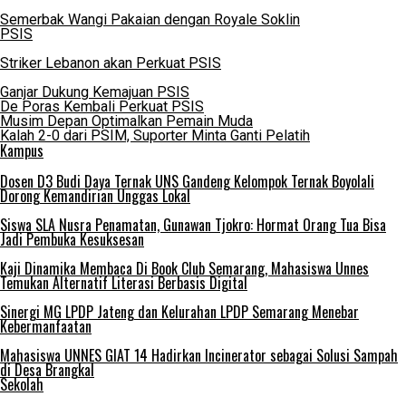
Semerbak Wangi Pakaian dengan Royale Soklin
PSIS
Striker Lebanon akan Perkuat PSIS
Ganjar Dukung Kemajuan PSIS
De Poras Kembali Perkuat PSIS
Musim Depan Optimalkan Pemain Muda
Kalah 2-0 dari PSIM, Suporter Minta Ganti Pelatih
Kampus
Dosen D3 Budi Daya Ternak UNS Gandeng Kelompok Ternak Boyolali
Dorong Kemandirian Unggas Lokal
Siswa SLA Nusra Penamatan, Gunawan Tjokro: Hormat Orang Tua Bisa
Jadi Pembuka Kesuksesan
Kaji Dinamika Membaca Di Book Club Semarang, Mahasiswa Unnes
Temukan Alternatif Literasi Berbasis Digital
Sinergi MG LPDP Jateng dan Kelurahan LPDP Semarang Menebar
Kebermanfaatan
Mahasiswa UNNES GIAT 14 Hadirkan Incinerator sebagai Solusi Sampah
di Desa Brangkal
Sekolah