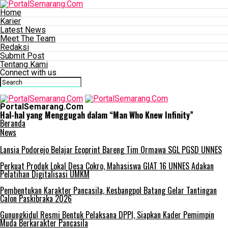
Home
Karier
Latest News
Meet The Team
Redaksi
Submit Post
Tentang Kami
Connect with us
PortalSemarang.Com
Hal-hal yang Menggugah dalam “Man Who Knew Infinity”
Beranda
News
Lansia Podorejo Belajar Ecoprint Bareng Tim Ormawa SGL PGSD UNNES
Perkuat Produk Lokal Desa Cokro, Mahasiswa GIAT 16 UNNES Adakan
Pelatihan Digitalisasi UMKM
Pembentukan Karakter Pancasila, Kesbangpol Batang Gelar Tantingan
Calon Paskibraka 2026
Gunungkidul Resmi Bentuk Pelaksana DPPI, Siapkan Kader Pemimpin
Muda Berkarakter Pancasila