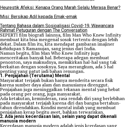
Heurestik Afeksi: Kenapa Orang Marah Selalu Merasa Benar?
Misi: Bersikap Adil kepada Emak-emak
Tentang Bahasa dalam Sosioalisasi Covid-19, Wawancara
Rahmat Petuguran dengan The Conversation
SEPERTI film biografi lainnya, film Man Who Knew Infinity
membuat kita bisa mengenal sosok tertentu dengan lebih
dekat. Dalam film itu, kita mendapat gambaran imajiner
kehidupan S Ramanujan, sang jenius dari India.
Namun begitu, film Man Who Knew Infinity juga
menceritakan banyak hal. Beberapa adegan membuat
penonton, saya maksudnya, memikirkan hal-hal yang tak
berkaitan dengan sosoknya. Saya merangkum, ada 5 hal
penting yang patut jadi bahan renungan.
1. Penjajahan (Terutama) Mental
Masyarakat terjajah bukan hanya menderita secara fisik
karena sumber daya alam dan manusianya direnggut.
Penjajahan juga meninggalkan tekanan mental yang hebat
pada orang per orang, juga masyarakat.
Ada ketakutan, keminderan, rasa rendah diri yang berlebihan
pada masyarakat terjajah karena diri dan bangsa bertahun-
tahun direndahkan. Kondisi mental inilah yang membuat
penjajahan kerap begitu awet, bahkan terwariskan.
2. Ada jenis kecerdasan lain, selain yang dapat dikenali
manusia modern
Kecerdasan manusia modern adalah jenis kcerdasan yang