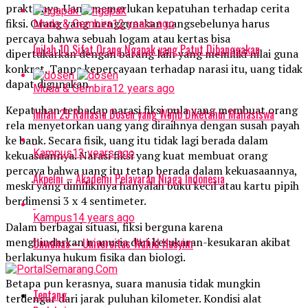
praktisnya. Uang memerlukan kepatuhan terhadap cerita
fiksi. Orang yang menggunakan uangsebelunya harus
Muda & Gembira
12 years ago
percaya bahwa sebuah logam atau kertas bisa
Inilah 10 Sifat Orang Ngapak yang Patut Dibanggakan
dipertukarkan dengan barang lain yang memiliki nilai guna
konkret. Tanpa kepercayaan terhadap narasi itu, uang tidak
dapat digunakan.
Muda & Gembira
12 years ago
Kepatuhan terhadap narasi fiksi pula yang membuat orang
Inilah 25 Rahasia Dosen yang Wajib Diketahui Mahasiswa
rela menyetorkan uang yang diraihnya dengan susah payah
ke bank. Secara fisik, uang itu tidak lagi berada dalam
Kampus
13 years ago
kekuasaannya. Narasi fiksi yang kuat membuat orang
percaya bahwa uang itu tetap berada dalam kekuasaannya,
Akpelni – Akademi Pelayaran Niaga Indonesia
meski yang dimilikinya hanyalah buku kecil atau kartu pipih
berdimensi 3 x 4 sentimeter.
Kampus
14 years ago
Dalam berbagai situasi, fiksi berguna karena
menghindarkan manusia dari kesukaran-kesukaran akibat
Unwahas – Universitas Wahid Hasyim
berlakunya hukum fisika dan biologi.
Betapa pun kerasnya, suara manusia tidak mungkin
Tentang
terdengar dari jarak puluhan kilometer. Kondisi alat