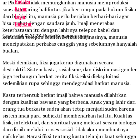
Redaksi
artikulator tidak memungkinkan manusia memproduksi
Karier
suara senyaring halilintar. Jika bertumpu pada hukum fisika
Login
dan biologi itu, manusia perlu berjalan berhari-hari agar
bisa curhat dengan saudara jauh. Imaji menerabas
Register
keterbatasan itu dengan lahirnya telepon kabel dan
Copyright © 2023 PortalSemarang.com
kemudian telepon seluler. Berkat imajinasinya, manusia
mencipatakan perkakas canggih yang sebelumnya hanyalah
bualan.
Meski demikian, fiksi juga kerap digunakan secara
destruktif. Sistem kasta, rasialisme, dan diskriminasi gender
juga terbangun berkat cerita fiksi. Fiksi dieksploitasi
sedemikian rupa sehingga mendegradasi harkat manusia.
Kasta terbentuk berkat imaji bahwa manusia dilahirkan
dengan kualitas bawaan yang berbeda. Anak yang lahir dari
orang tua berkasta sudra akan tetap menjadi sudra karena
sistem imaji para-subjektif membenarkan hal itu. Kualitas
fisik, intelektual, dan spiritual yang melekat secara biologis
dan diraih melalui proses sosial tidak akan membuatnya
naik kelas. Narasi fiksi tentang kasta telanjur kuat sehingga