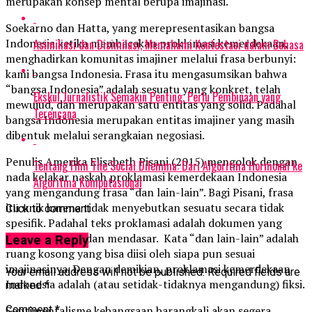
merupakan konsep mental berupa imajinasi.
Soekarno dan Hatta, yang merepresentasikan bangsa
Indonesia ketika membacakan proklamasi kemerdekaan,
Asimiliasi dan Disimilasi, Memahami Kontestasi dalam Bahasa
menghadirkan komunitas imajiner melalui frasa berbunyi:
kami bangsa Indonesia. Frasa itu mengasumsikan bahwa
“bangsa Indonesia” adalah sesuatu yang konkret, telah
Ekskul Jurnalistik Semakin Penting, Perlu Pembinaan yang
mewujud, dan merupakan satu entitas yang solid. Padahal
Terencana
bangsa Indonesia merupakan entitas imajiner yang masih
dibentuk melalui serangkaian negosiasi.
Penulis Amerika Elisabeth Pisani (2015) mengolok dengan
Tentang Film The Social Dilemma: Dari Algoritma Hormonal ke
nada kelakar naskah proklamasi kemerdekaan Indonesia
Algoritma Komputasional
yang mengandung frasa “dan lain-lain”. Bagi Pisani, frasa
itu unik karena tidak menyebutkan sesuatu secara tidak
Click to comment
spesifik. Padahal teks proklamasi adalah dokumen yang
sangat penting dan mendasar. Kata “dan lain-lain” adalah
Leave a Reply
ruang kosong yang bisa diisi oleh siapa pun sesuai
imajinasinya. Dengan demikian, proklamasi kemerdekaan
Your email address will not be published.
Required fields are
Indonesia adalah (atau setidak-tidaknya mengandung) fiksi.
marked
*
Comment
*
Sentimentalisme kebangsaan barangkali akan segera