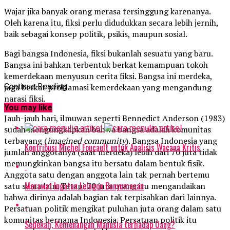
Wajar jika banyak orang merasa tersinggung karenanya.
Oleh karena itu, fiksi perlu didudukkan secara lebih jernih,
baik sebagai konsep politik, psikis, maupun sosial.
Bagi bangsa Indonesia, fiksi bukanlah sesuatu yang baru.
Bangsa ini bahkan terbentuk berkat kemampuan tokoh
kemerdekaan menyusun cerita fiksi. Bangsa ini merdeka,
juga berkat proklamasi kemerdekaan yang mengandung
Continue Reading
narasi fiksi.
You may like
Jauh-jauh hari, ilmuwan seperti Bennedict Anderson (1983)
sudah mengungkapkan bahwa bangsa adalah komunitas
terbayang (
imagined community
). Bangsa Indonesia yang
Kontribusi Michel Foucault untuk Analisis Wacana Kritis
jumlah anggotanya (saat merdeka) lebih dari 70 juta tidak
memungkinkan bangsa itu bersatu dalam bentuk fisik.
Anggota satu dengan anggota lain tak pernah bertemu
Merawat Ingatan Lelagon Banyumasan
satu sama lain. Tetapi 70 juta orang itu mengandaikan
bahwa dirinya adalah bagian tak terpisahkan dari lainnya.
Persatuan politik mengikat puluhan juta orang dalam satu
komunitas bernama Indonesia. Persatuan politik itu
Sedekah, Kemenangan Manusia terhadap Uang?