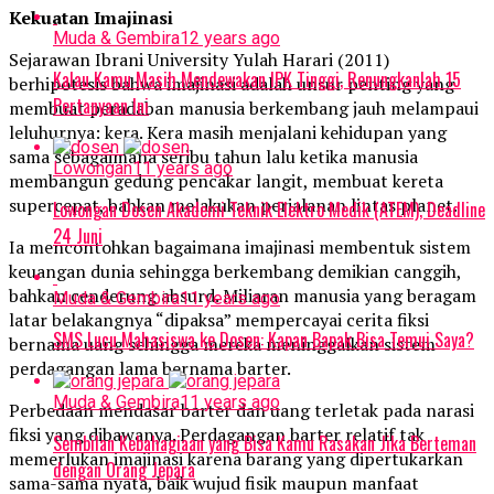
Kekuatan Imajinasi
Muda & Gembira
12 years ago
Sejarawan Ibrani University Yulah Harari (2011)
Kalau Kamu Masih Mendewakan IPK Tinggi, Renungkanlah 15
berhipotesis bahwa imajinasi adalah unsur penting yang
Pertanyaan Ini
membuat peradaban manusia berkembang jauh melampaui
leluhurnya: kera. Kera masih menjalani kehidupan yang
sama sebagaimana seribu tahun lalu ketika manusia
Lowongan
11 years ago
membangun gedung pencakar langit, membuat kereta
supercepat, bahkan melakukan perjalanan lintas planet.
Lowongan Dosen Akademi Teknik Elektro Medik (ATEM), Deadline
24 Juni
Ia mencontohkan bagaimana imajinasi membentuk sistem
keuangan dunia sehingga berkembang demikian canggih,
bahkan cenderung absurd. Miliaran manusia yang beragam
Muda & Gembira
11 years ago
latar belakangnya “dipaksa” mempercayai cerita fiksi
SMS Lucu Mahasiswa ke Dosen: Kapan Bapak Bisa Temui Saya?
bernama uang sehingga mereka meninggalkan sistem
perdagangan lama bernama barter.
Muda & Gembira
11 years ago
Perbedaan mendasar barter dan uang terletak pada narasi
fiksi yang dibawanya. Perdagangan barter relatif tak
Sembilan Kebahagiaan yang Bisa Kamu Rasakan Jika Berteman
memerlukan imajinasi karena barang yang dipertukarkan
dengan Orang Jepara
sama-sama nyata, baik wujud fisik maupun manfaat