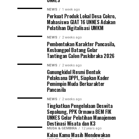
UNNES
NEWS
1 week ago
Perkuat Produk Lokal Desa Cokro,
Mahasiswa GIAT 16 UNNES Adakan
Pelatihan Digitalisasi UMKM
NEWS
2 weeks ago
Pembentukan Karakter Pancasila,
Kesbangpol Batang Gelar
Tantingan Calon Paskibraka 2026
NEWS
2 weeks ago
Gunungkidul Resmi Bentuk
Pelaksana DPPI, Siapkan Kader
Pemimpin Muda Berkarakter
Pancasila
NEWS
2 weeks ago
Tingkatkan Pengelolaan Deswita
Sepakung, PPK Ormawa BEM FIK
UNNES Gelar Pelatihan Manajemen
Destinasi Wisata dan K3
MUDA & GEMBIRA
12 years ago
Kalau Kamu Masih Mendewakan