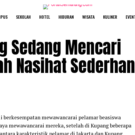
MPUS
SEKOLAH
HOTEL
HIBURAN
WISATA
KULINER
EVEN
ng Sedang Mencari
h Nasihat Sederhana
ali berkesempatan mewawancarai pelamar beasiswa
a saya mewawancarai mereka, setelah di Kupang beberapa
 antara karakteristik pelamar di Jakarta dan Kupang.