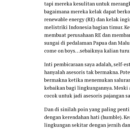
tapi mereka kesulitan untuk merangka
bagaimana mereka kelak dapat berkon
renewable energy (RE) dan kelak ing
melistriki Indonesia bagian timur. K
membuat perusahaan RE dan memban
sungai di pedalaman Papua dan Maluku
come on boys…sebaiknya kalian turun
Inti pembicaraan saya adalah, self-e
hanyalah asesoris tak bermakna. Pote
bermakna ketika menemukan saluran
kebaikan bagi lingkungannya. Meski a
cocok untuk jadi asesoris pajangan s
Dan di sinilah poin yang paling pent
dengan kerendahan hati (humble). Ke
lingkungan sekitar dengan jernih da