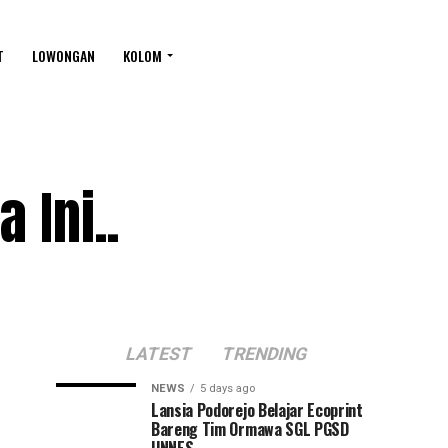
T
LOWONGAN
KOLOM
 Ini..
LATEST
TRENDING
NEWS
5 days ago
Lansia Podorejo Belajar Ecoprint
Bareng Tim Ormawa SGL PGSD