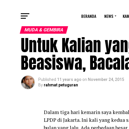
BERANDA
NEWS
KA
MUDA & GEMBIRA
Untuk Kalian ya
Beasiswa, Bacala
Published
11 years ago
on
November 24, 2015
By
rahmat petuguran
Dalam tiga hari kemarin saya kemb
LPDP di Jakarta. Ini kali yang kedu
bulan yang lalu. Ada perbedaan besar