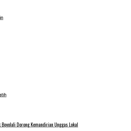
in
atih
 Boyolali Dorong Kemandirian Unggas Lokal