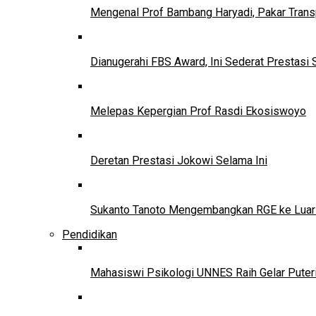
Mengenal Prof Bambang Haryadi, Pakar Trans
Dianugerahi FBS Award, Ini Sederat Prestasi 
Melepas Kepergian Prof Rasdi Ekosiswoyo
Deretan Prestasi Jokowi Selama Ini
Sukanto Tanoto Mengembangkan RGE ke Luar
Pendidikan
Mahasiswi Psikologi UNNES Raih Gelar Puter