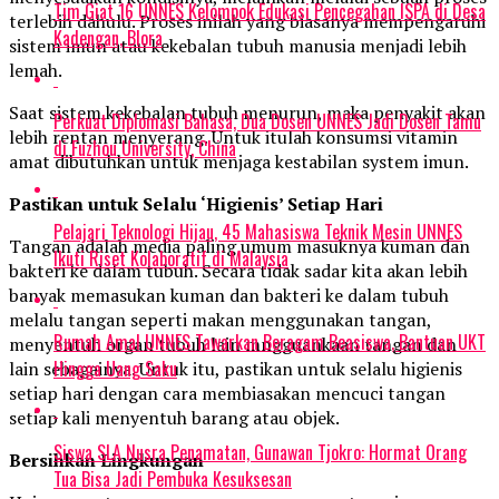
Tim Giat 16 UNNES Kelompok Edukasi Pencegahan ISPA di Desa
terlebih dahulu. Proses inilah yang biasanya mempengaruhi
Kadengan, Blora
sistem imun atau kekebalan tubuh manusia menjadi lebih
lemah.
Saat sistem kekebalan tubuh menurun, maka penyakit akan
Perkuat Diplomasi Bahasa, Dua Dosen UNNES Jadi Dosen Tamu
lebih rentan menyerang. Untuk itulah konsumsi vitamin
di Fuzhou University, China
amat dibutuhkan untuk menjaga kestabilan system imun.
Pastikan untuk Selalu ‘Higienis’ Setiap Hari
Pelajari Teknologi Hijau, 45 Mahasiswa Teknik Mesin UNNES
Tangan adalah media paling umum masuknya kuman dan
Ikuti Riset Kolaboratif di Malaysia
bakteri ke dalam tubuh. Secara tidak sadar kita akan lebih
banyak memasukan kuman dan bakteri ke dalam tubuh
melalu tangan seperti makan menggunakan tangan,
Rumah Amal UNNES Tawarkan Beragam Beasiswa, Bantuan UKT
menyentuh organ tubuh lain mngguankaan tangan dan
Hingga Uang Saku
lain sebagainya. Untuk itu, pastikan untuk selalu higienis
setiap hari dengan cara membiasakan mencuci tangan
setiap kali menyentuh barang atau objek.
Siswa SLA Nusra Penamatan, Gunawan Tjokro: Hormat Orang
Bersihkan Lingkungan
Tua Bisa Jadi Pembuka Kesuksesan