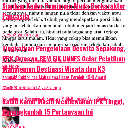
kantuk yang melulu. Namun jangan pernah menghiraukan
Siapkan Kader Pemimpin Muda Berkarakter
rasa kantuk ini. Ambilah waktu istirahat dan tidurlah
secukupnya, namun jangan pula tidur dengan waktu atau
Pancasila
porsi yang berlebih. Tubuh yang mendapatkan porsi tidur
yang berlebih akan membuat tubuh menjadi lemas dan kaku
pada otot. Selain itu, hindari pula begadang atau terjaga
News
2 weeks ago
hingga larut malam. Tidur yang cukup bisa memulihkan
kembali stamina dan memperbaiki sistem kekebalan tubuh.
Tingkatkan Pengelolaan Deswita Sepakung,
Merah Putih
PPK Ormawa BEM FIK UNNES Gelar Pelatihan
Related Topics:
headline
sehat
tips
Manajemen Destinasi Wisata dan K3
Up Next
Kompak! Rektor dan Mahasiswa Unnes Peroleh KONI Award
Muda & Gembira
12 years ago
Don't Miss
Pengalaman Mengajar di Kampus Milik Kerajaan Arab Saudi
Kalau Kamu Masih Mendewakan IPK Tinggi,
Renungkanlah 15 Pertanyaan Ini
Suseno Adi