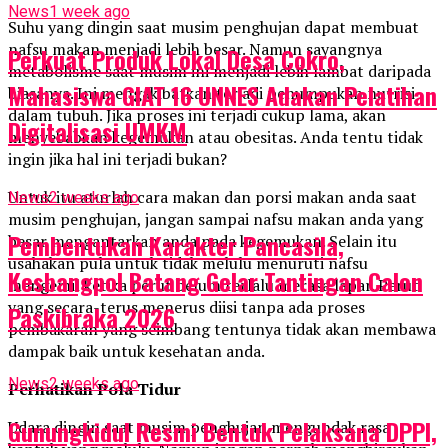
News
1 week ago
Suhu yang dingin saat musim penghujan dapat membuat
nafsu makan menjadi lebih besar. Namun sayangnya
Perkuat Produk Lokal Desa Cokro,
metabolisme saat musim ini menjadi lebih lambat daripada
Mahasiswa GIAT 16 UNNES Adakan Pelatihan
biasanya. Ini mengakibatkan terjadi penumpukan nutrisi
dalam tubuh. Jika proses ini terjadi cukup lama, akan
Digitalisasi UMKM
menyebabkan kegemukan atau obesitas. Anda tentu tidak
ingin jika hal ini terjadi bukan?
Untuk itu aturlah cara makan dan porsi makan anda saat
News
2 weeks ago
musim penghujan, jangan sampai nafsu makan anda yang
Pembentukan Karakter Pancasila,
besar mengantarkan anda pada kegemukan. Selain itu
usahakan pula untuk tidak melulu menuruti nafsu
Kesbangpol Batang Gelar Tantingan Calon
mengemil ketika perut belum terlalu merasa lapar. Perut
yang secara-terus menerus diisi tanpa ada proses
Paskibraka 2026
pembakaran yang seimbang tentunya tidak akan membawa
dampak baik untuk kesehatan anda.
News
2 weeks ago
Perhatikan Pola Tidur
Gunungkidul Resmi Bentuk Pelaksana DPPI,
Udara dingin saat musim penghujan mengundak rasa