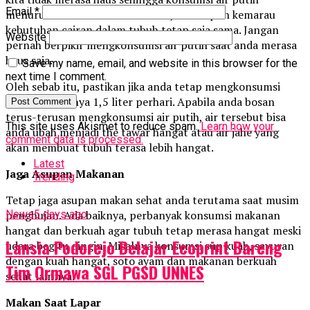
Email
*
menurun. Padahal baik musim hujan maupun kemarau
kebutuhan cairan dalam tubuh tetap saja sama. Jangan
Website
pernah berpikir mengkonsumsi air putih saat anda merasa
haus saja.
Save my name, email, and website in this browser for the
next time I comment.
Oleh sebab itu, pastikan jika anda tetap mengkonsumsi
cairan sedikitnya 1,5 liter perhari. Apabila anda bosan
terus-terusan mengkonsumsi air putih, air tersebut bisa
This site uses Akismet to reduce spam.
Learn how your
anda ubah menjadi the tawar hangat atau air jahe yang
comment data is processed.
akan membuat tubuh terasa lebih hangat.
Latest
Jaga Asupan Makanan
Trending
Tetap jaga asupan makan sehat anda terutama saat musim
penghujan. Ada baiknya, perbanyak konsumsi makanan
News
5 days ago
hangat dan berkuah agar tubuh tetap merasa hangat meski
Lansia Podorejo Belajar Ecoprint Bareng
udara begitu dingin. Misalnya konsumsi sup kuah, sayuran
dengan kuah hangat, soto ayam dan makanan berkuah
Tim Ormawa SGL PGSD UNNES
sehat lainnya.
Makan Saat Lapar