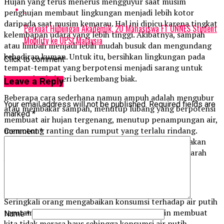
Hujan yang terus menerus mengguyur saat musim
penghujan membaut lingkungan menjadi lebih kotor
daripada saat musim kemarau. Hal ini dipicu karena tingkat
Perkuat Hubungan Akademik, 20 Mahasiswa FT UNNES Student
kelembapan udara yang lebih tinggi. Akibatnya, sampah
Mobility ke UPSI Malaysia
atau limbah menjadi lebih mudah busuk dan mengundang
kehadiran kuman. Untuk itu, bersihkan lingkungan pada
Click to comment
tempat-tempat yang berpotensi menjadi sarang untuk
kuman dan bakteri berkembang biak.
Leave a Reply
Beberapa cara sederhana namun ampuh adalah mengubur
Your email address will not be published.
Required fields are
atau membakar sampah, menutup lubang yang berpotensi
marked
*
membuat air hujan tergenang, menutup penampungan air,
memotong ranting dan rumput yang terlalu rindang.
Comment
*
Lingkungan teduh, lembap dan tempat yang kotor akan
menjadi sarang bagi nyamuk penyebab demam berdarah
berkembang biak.
Penuhi Kebutuhan Cairan Tubuh
Seringkali orang mengabaikan konsumsi terhadap air putih
terutama saat musim penghujan. Udara dingin membuat
Name
*
kita tidak merasa haus sehingga konsumsi air putih