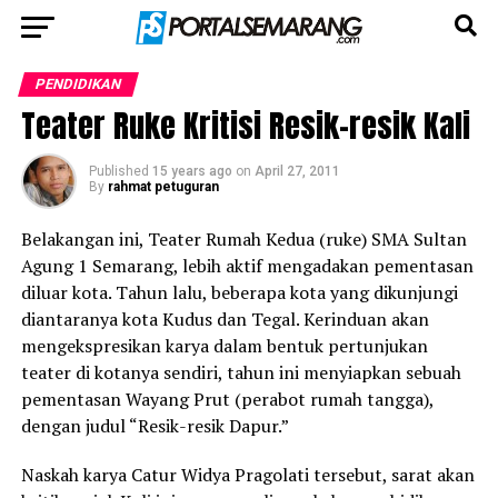
PENDIDIKAN
Teater Ruke Kritisi Resik-resik Kali
Published
15 years ago
on
April 27, 2011
By
rahmat petuguran
Belakangan ini, Teater Rumah Kedua (ruke) SMA Sultan
Agung 1 Semarang, lebih aktif mengadakan pementasan
diluar kota. Tahun lalu, beberapa kota yang dikunjungi
diantaranya kota Kudus dan Tegal. Kerinduan akan
mengekspresikan karya dalam bentuk pertunjukan
teater di kotanya sendiri, tahun ini menyiapkan sebuah
pementasan Wayang Prut (perabot rumah tangga),
dengan judul “Resik-resik Dapur.”
Naskah karya Catur Widya Pragolati tersebut, sarat akan