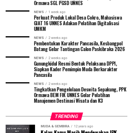
Ormawa SGL PGSD UNNES
RELATED TOPICS:
SMA SULTAN AGUNG
NEWS
1 week ago
UP NEXT
Perkuat Produk Lokal Desa Cokro, Mahasiswa
Mahasiswa Tuntut Pendidikan Gratis
GIAT 16 UNNES Adakan Pelatihan Digitalisasi
UMKM
DON'T MISS
Malam ini, Tompi Tampil di Hotel Dafam
NEWS
2 weeks ago
Pembentukan Karakter Pancasila, Kesbangpol
Batang Gelar Tantingan Calon Paskibraka 2026
rahmat petuguran
NEWS
2 weeks ago
Gunungkidul Resmi Bentuk Pelaksana DPPI,
Siapkan Kader Pemimpin Muda Berkarakter
Pancasila
NEWS
2 weeks ago
Tingkatkan Pengelolaan Deswita Sepakung, PPK
Ormawa BEM FIK UNNES Gelar Pelatihan
Manajemen Destinasi Wisata dan K3
TRENDING
MUDA & GEMBIRA
12 years ago
Kalau Kamu Masih Mendewakan IPK