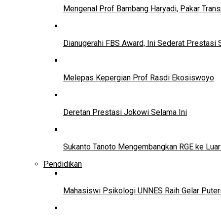
Mengenal Prof Bambang Haryadi, Pakar Trans
Dianugerahi FBS Award, Ini Sederat Prestasi 
Melepas Kepergian Prof Rasdi Ekosiswoyo
Deretan Prestasi Jokowi Selama Ini
Sukanto Tanoto Mengembangkan RGE ke Luar
Pendidikan
Mahasiswi Psikologi UNNES Raih Gelar Puter