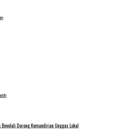
in
atih
 Boyolali Dorong Kemandirian Unggas Lokal