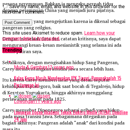
pesona perempuan. Bahkan ia mengaku pernah tidur
Save my name, email, and website in this browser for the
dengan perempuan China yang menjadi juru pijatnya.
next time I comment.
Ini pengakuan yang mengejutkan karena ia dikenal sebagai
pangeran yang reilgius.
This site uses Akismet to reduce spam.
Learn how your
Dengan menelaah data dan catatan kritisnya, saya dapat
comment data is processed.
mengurangi kesan-kesan mesianistik yang selama ini ada
Trending
dalam pikiran saya.
Sebaliknya, dengan mengisahkan hidup Sang Pangeran,
Muda & Gembira
12 years ago
Carey membentangkan kondisi Jawa secara lebih luas.
Kalau Kamu Masih Mendewakan IPK Tinggi, Renungkanlah 15
Itu karena Carey memberi latar yang detail seputar
Pertanyaan Ini
kehidupan Diponegoro, baik saat bocah di Tegalrejo, hidup
di Keraton Yogyakarta, hingga akhirnya menggalang
perlawanan massif pada 1825.
Lowongan
11 years ago
Carey menyebut Diponegoro sebagai pribadi yang hidup
Lowongan Dosen Akademi Teknik Elektro Medik (ATEM), Deadline
pada masa transisi Jawa. Sebagaimana ditegaskan pada
24 Juni
bagian akhirnya: Pangeran adalah “anak” dari kondisi pada
masa itu.