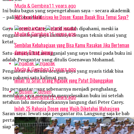
Muda & Gembira
11 years ago
Ini buku bagus yang sepengetahuan saya – secara akademik
SMS Lucu Mahasiswa ke Dosen: Kapan Bapak Bisa Temui Saya?
– paling otoritatif.
Gaya bercerita Carey relatif mudah dipahami, meski ia
Muda & Gembira
11 years ago
enggan melepas gaya ilmiahnya dengan teknis sitasi yang
ketat.
Sembilan Kebahagiaan yang Bisa Kamu Rasakan Jika Berteman
dengan Orang Jepara
Satu-satunya hal mengganjal yang saya temui pada buku ini
adalah Pengantar yang ditulis Goenawan Mohamad.
Muda & Gembira
12 years ago
Pengantar itu ditulis dengan gaya yang nyaris tidak bisa
saya pahami satu kalimat pun.
Inilah 10 Sifat Orang Ngapak yang Patut Dibanggakan
Itu pengantar yang sebenarnya menjadi penghalang,
membikin saya menunda menyelesaikan buku ini setelah
Muda & Gembira
12 years ago
setahun lalu mendapatkannya langung dari Peter Carey.
Inilah 25 Rahasia Dosen yang Wajib Diketahui Mahasiswa
Saran saya: lewati saja pengantar itu. Langsung saja ke bab
pertama, nikmati kisah demi kisah manusia Jawa-Islam yang
siap “menjemput” takdirnya.