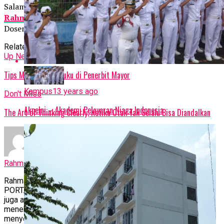
Salam,
Rahmat Petuguran
Dosen Bahasa Indonesia Universitas Negeri Semarang
Related Topics:
Up Next
Tips Menerbitkan Buku di Penerbit Mayor
Kampus
13 years ago
Don't Miss
Akpelni – Akademi Pelayaran Niaga Indonesia
The Art of Thinking Clearly, Ketika Otak Tak Selalu Bisa Diandalkan
Rahmat Petuguran
Rahmat Petuguran adalah pemimpin redaksi
PORTALSEMARANG.COM. Selain aktif di dunia jurnalistik, ia
juga aktif menjadi peneliti bahasa. Sebagai peneliti bahasa ia
menekuni kajian sosiolinguistik dan analisis wacana. Ia
menyelesaikan Pendidikan S1 di Universitas Negeri