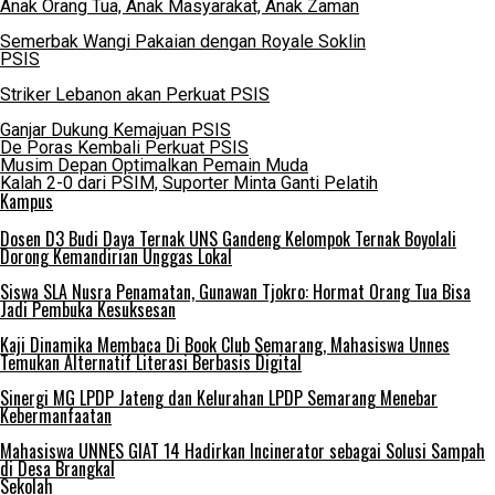
Anak Orang Tua, Anak Masyarakat, Anak Zaman
Semerbak Wangi Pakaian dengan Royale Soklin
PSIS
Striker Lebanon akan Perkuat PSIS
Ganjar Dukung Kemajuan PSIS
De Poras Kembali Perkuat PSIS
Musim Depan Optimalkan Pemain Muda
Kalah 2-0 dari PSIM, Suporter Minta Ganti Pelatih
Kampus
Dosen D3 Budi Daya Ternak UNS Gandeng Kelompok Ternak Boyolali
Dorong Kemandirian Unggas Lokal
Siswa SLA Nusra Penamatan, Gunawan Tjokro: Hormat Orang Tua Bisa
Jadi Pembuka Kesuksesan
Kaji Dinamika Membaca Di Book Club Semarang, Mahasiswa Unnes
Temukan Alternatif Literasi Berbasis Digital
Sinergi MG LPDP Jateng dan Kelurahan LPDP Semarang Menebar
Kebermanfaatan
Mahasiswa UNNES GIAT 14 Hadirkan Incinerator sebagai Solusi Sampah
di Desa Brangkal
Sekolah