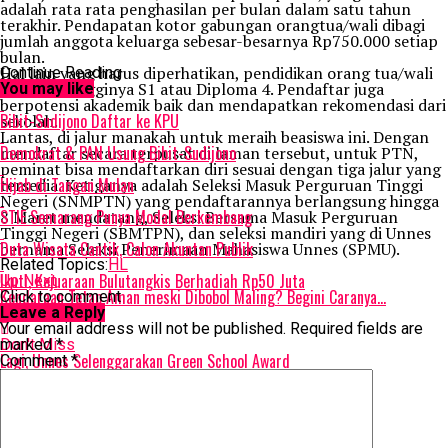
adalah rata rata penghasilan per bulan dalam satu tahun
terakhir. Pendapatan kotor gabungan orangtua/wali dibagi
jumlah anggota keluarga sebesar-besarnya Rp750.000 setiap
bulan.
Hal lain yang harus diperhatikan, pendidikan orang tua/wali
Continue Reading
setinggi-tingginya S1 atau Diploma 4. Pendaftar juga
You may like
berpotensi akademik baik dan mendapatkan rekomendasi dari
Bibit-Sudijono Daftar ke KPU
sekolah.
Lantas, di jalur manakah untuk meraih beasiswa ini. Dengan
Demokrat & PAN Usung Bibit-Sudijono
mendaftar secara terpusat di laman tersebut, untuk PTN,
peminat bisa mendaftarkan diri sesuai dengan tiga jalur yang
Hijab di Tangan Mulan
tersedia. Ketiganya adalah Seleksi Masuk Perguruan Tinggi
Negeri (SNMPTN) yang pendaftarannya berlangsung hingga
STIE Semarang Punya Modal Berkembang
8 Maret mendatang, Seleksi Bersama Masuk Perguruan
Tinggi Negeri (SBMTPN), dan seleksi mandiri yang di Unnes
Duta Wisata Cantik, Calon Akuntan Publik
bernama Seleksi Penerimaan Mahasiswa Unnes (SPMU).
Related Topics:
HL
Ikuti, Kejuaraan Bulutangkis Berhadiah Rp50 Juta
Up Next
Kendaraan Tetap Aman meski Dibobol Maling? Begini Caranya…
Click to comment
Leave a Reply
Your email address will not be published.
Required fields are
Don't Miss
marked
*
Lagi, Unnes Selenggarakan Green School Award
Comment
*
rahmat petuguran