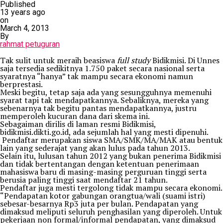
Published
13 years ago
on
March 4, 2013
By
rahmat petuguran
Tak sulit untuk meraih beasiswa
full study
Bidikmisi. Di Unnes
saja tersedia sedikitnya 1.750 paket secara nasional serta
syaratnya “hanya” tak mampu secara ekonomi namun
berprestasi.
Meski begitu, tetap saja ada yang sesungguhnya memenuhi
syarat tapi tak mendapatkannya. Sebaliknya, mereka yang
sebenarnya tak begitu pantas mendapatkannya, justru
memperoleh kucuran dana dari skema ini.
Sebagaiman dirilis di laman resmi Bidikmisi,
bidikmisi.dikti.go.id, ada sejumlah hal yang mesti dipenuhi.
Pendaftar merupakan siswa SMA/SMK/MA/MAK atau bentuk
lain yang sederajat yang akan lulus pada tahun 2013.
Selain itu, lulusan tahun 2012 yang bukan penerima Bidikmisi
dan tidak bertentangan dengan ketentuan penerimaan
mahasiswa baru di masing-masing perguruan tinggi serta
berusia paling tinggi saat mendaftar 21 tahun.
Pendaftar juga mesti tergolong tidak mampu secara ekonomi.
“Pendapatan kotor gabungan orangtua/wali (suami istri)
sebesar-besarnya Rp3 juta per bulan. Pendapatan yang
dimaksud meliputi seluruh penghasilan yang diperoleh. Untuk
pekerjaan non formal/informal pendapatan, yang dimaksud