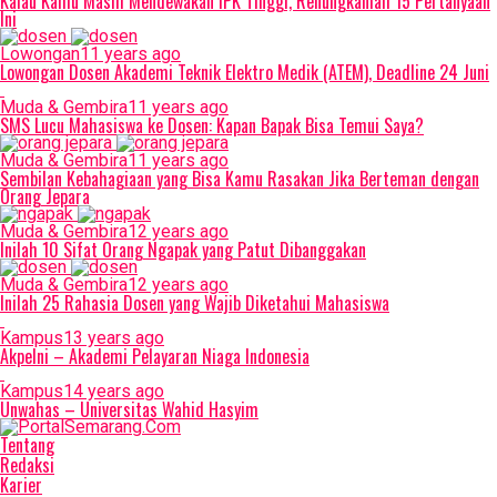
Kalau Kamu Masih Mendewakan IPK Tinggi, Renungkanlah 15 Pertanyaan
Ini
Lowongan
11 years ago
Lowongan Dosen Akademi Teknik Elektro Medik (ATEM), Deadline 24 Juni
Muda & Gembira
11 years ago
SMS Lucu Mahasiswa ke Dosen: Kapan Bapak Bisa Temui Saya?
Muda & Gembira
11 years ago
Sembilan Kebahagiaan yang Bisa Kamu Rasakan Jika Berteman dengan
Orang Jepara
Muda & Gembira
12 years ago
Inilah 10 Sifat Orang Ngapak yang Patut Dibanggakan
Muda & Gembira
12 years ago
Inilah 25 Rahasia Dosen yang Wajib Diketahui Mahasiswa
Kampus
13 years ago
Akpelni – Akademi Pelayaran Niaga Indonesia
Kampus
14 years ago
Unwahas – Universitas Wahid Hasyim
Tentang
Redaksi
Karier