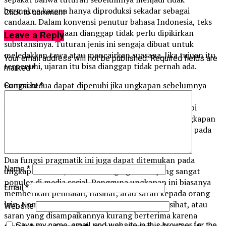
bermakna karena hanya diproduksi sekadar sebagai
Click to comment
candaan. Dalam konvensi penutur bahasa Indonesia, teks
tampaknya candaan dianggap tidak perlu dipikirkan
Leave a Reply
substansinya. Tuturan jenis ini sengaja dibuat untuk
meledakkan tawa atau mencairkan suasana. Jika tujuan itu
Your email address will not be published.
Required fields are
terpenuhi, ujaran itu bisa dianggap tidak pernah ada.
marked
*
Fungsi kedua dapat dipenuhi jika ungkapan sebelumnya
Comment
*
dirasa terlalu keras. Penutur menggunakan “hanya
bercanda” agar tuturan sebelumnya tidak ditanggapi
terlalu serius oleh pendengar. Dengan memakai ungkapan
ini daya perintah, pujian, atau makian yang melekat pada
tuturan sebelumnya bisa dikurangi.
Dua fungsi pragmatik ini juga dapat ditemukan pada
Name
*
ungkapan “Maaf, sekadar mengingatkan” yang sangat
populer di media sosial. Pengguna ungkapan ini biasanya
Email
*
memberikan penilaian, nasihat, atau saran kepada orang
lain. Namun pengguna khawatir penilaian, nasihat, atau
Website
saran yang disampaikannya kurang berterima karena
Save my name, email, and website in this browser for the