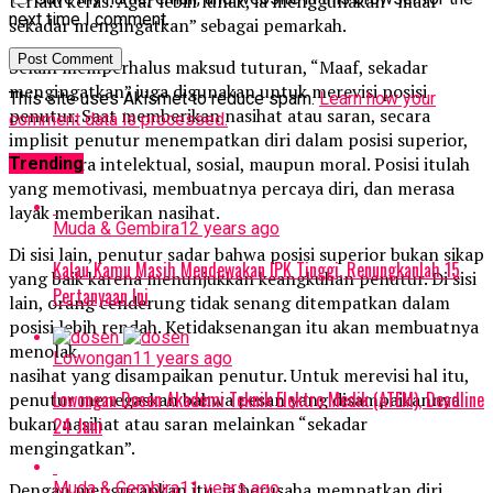
terlalu keras. Agar lebih lunak, ia menggunakan “maaf
next time I comment.
sekadar mengingatkan” sebagai pemarkah.
Selain memperhalus maksud tuturan, “Maaf, sekadar
mengingatkan” juga digunakan untuk merevisi posisi
This site uses Akismet to reduce spam.
Learn how your
penutur. Saat memberikan nasihat atau saran, secara
comment data is processed.
implisit penutur menempatkan diri dalam posisi superior,
baik secara intelektual, sosial, maupun moral. Posisi itulah
Trending
yang memotivasi, membuatnya percaya diri, dan merasa
layak memberikan nasihat.
Muda & Gembira
12 years ago
Di sisi lain, penutur sadar bahwa posisi superior bukan sikap
Kalau Kamu Masih Mendewakan IPK Tinggi, Renungkanlah 15
yang baik karena menunjukkan keangkuhan penutur. Di sisi
Pertanyaan Ini
lain, orang cenderung tidak senang ditempatkan dalam
posisi lebih rendah. Ketidaksenangan itu akan membuatnya
menolak
Lowongan
11 years ago
nasihat yang disampaikan penutur. Untuk merevisi hal itu,
Lowongan Dosen Akademi Teknik Elektro Medik (ATEM), Deadline
penutur menegaskan bahwa pesan yang disampaikannya
bukan nasihat atau saran melainkan “sekadar
24 Juni
mengingatkan”.
Muda & Gembira
11 years ago
Dengan mengucapkan itu, ia berusaha mempatkan diri