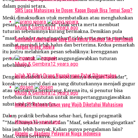
dalam posisi setara.
SMS Lucu Mahasiswa ke Dosen: Kapan Bapak Bisa Temui Saya?
Meski dimaksudkan utuk membatalkan atau menghaluskan
pesan, “hanya bercanda” tidak serta merta membuat
Muda & Gembira
11 years ago
tuturan sebelumnya kurang bermakna. Demikian pula
“maaf, sekadar mengingatkan” tidak serta merta membuat
Sembilan Kebahagiaan yang Bisa Kamu Rasakan Jika Berteman
nasihat menjadi lebih halus dan berterima. Kedua pemarkah
dengan Orang Jepara
itu justru melahirkan pesan sebaliknya: keengganan
penutur untuk mempertanggungjawabkan tuturan
Muda & Gembira
12 years ago
sebelumnya.
Inilah 10 Sifat Orang Ngapak yang Patut Dibanggakan
Dengan melabeli tuturan sebelumnya dengan “sekadar”,
konskuensi sosial dari aa yang dituturkannya menjadi gugur
atau setidaknya berkurang. Karena itu, si penutur bisa
Muda & Gembira
12 years ago
terbebas dari tuntutan untuk mempertanggungjawabkan
substansi perkataannya.
Inilah 25 Rahasia Dosen yang Wajib Diketahui Mahasiswa
Dalam praktik berbahasa sehar-hari, fungsi pragmatik
Kampus
13 years ago
“”Maaf hanya bercanda” dan “Maaf, sekadar mengingatkan”
bisa jauh lebih banyak. Kalian punya pengalaman lain?
Akpelni – Akademi Pelayaran Niaga Indonesia
Maaf, cuma bertanya.