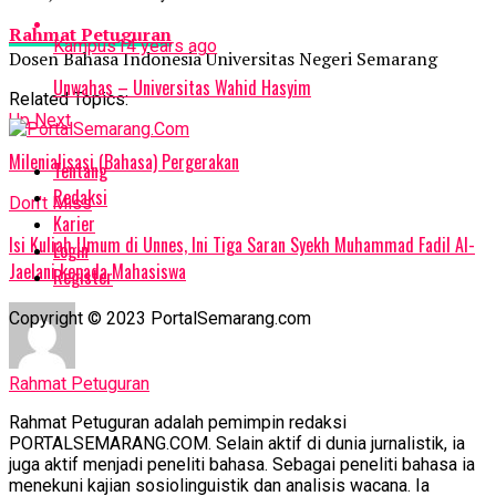
Rahmat Petuguran
Kampus
14 years ago
Dosen Bahasa Indonesia Universitas Negeri Semarang
Unwahas – Universitas Wahid Hasyim
Related Topics:
Up Next
Milenialisasi (Bahasa) Pergerakan
Tentang
Redaksi
Don't Miss
Karier
Isi Kuliah Umum di Unnes, Ini Tiga Saran Syekh Muhammad Fadil Al-
Login
Jaelani kepada Mahasiswa
Register
Copyright © 2023 PortalSemarang.com
Rahmat Petuguran
Rahmat Petuguran adalah pemimpin redaksi
PORTALSEMARANG.COM. Selain aktif di dunia jurnalistik, ia
juga aktif menjadi peneliti bahasa. Sebagai peneliti bahasa ia
menekuni kajian sosiolinguistik dan analisis wacana. Ia