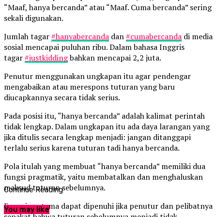
“Maaf, hanya bercanda” atau “Maaf. Cuma bercanda” sering
sekali digunakan.
Jumlah tagar
#
hanyabercanda
dan
#
cumabercanda
di media
sosial mencapai puluhan ribu. Dalam bahasa Inggris
tagar
#
justkidding
bahkan mencapai 2,2 juta.
Penutur menggunakan ungkapan itu agar pendengar
mengabaikan atau merespons tuturan yang baru
diucapkannya secara tidak serius.
Pada posisi itu, “hanya bercanda” adalah kalimat perintah
tidak lengkap. Dalam ungkapan itu ada daya larangan yang
jika ditulis secara lengkap menjadi: jangan ditanggapi
terlalu serius karena tuturan tadi hanya bercanda.
Pola itulah yang membuat “hanya bercanda” memiliki dua
fungsi pragmatik, yaitu membatalkan dan menghaluskan
maksud tuturan sebelumnya.
Continue Reading
Fungsi pertama dapat dipenuhi jika penutur dan pelibatnya
You may like
sepakat bahwa tuturan sebelumnya menjadi tidak