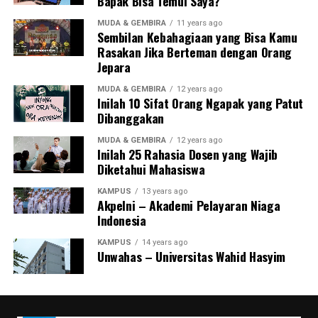
Bapak Bisa Temui Saya?
Jadi pejalan kaki tuh kasihan lho. Udah jalanan kota
MUDA & GEMBIRA
11 years ago
Sembilan Kebahagiaan yang Bisa Kamu
sekarang panas, trotoar di rampas pedgang, mau
Rasakan Jika Berteman dengan Orang
menyeberang jalan juga musti nunggu. Jangan bikin
Jepara
tambah susah dengan main serobot. Berhenti 5 atau 10
MUDA & GEMBIRA
12 years ago
detik gak ada ruginya.
Inilah 10 Sifat Orang Ngapak yang Patut
Dibanggakan
9. Tak Mau Antri di SPBU
MUDA & GEMBIRA
12 years ago
Inilah 25 Rahasia Dosen yang Wajib
Tiap-tiap SPBU udah atur supaya antri. Jangan main
Diketahui Mahasiswa
serobot. Kalau ada yang ngalkuin itu, siap-siap aja
disurakin.
KAMPUS
13 years ago
Akpelni – Akademi Pelayaran Niaga
Indonesia
10. Pakai Knalpot Bobok
KAMPUS
14 years ago
Kalau kamu ngras punya bakat jadi pembalap, please
Unwahas – Universitas Wahid Hasyim
deh salurkan di sirkuit. Jangan sesekali pakai motor
racing yang pakai knalpot bobok di jalanan. Bikin pusing.