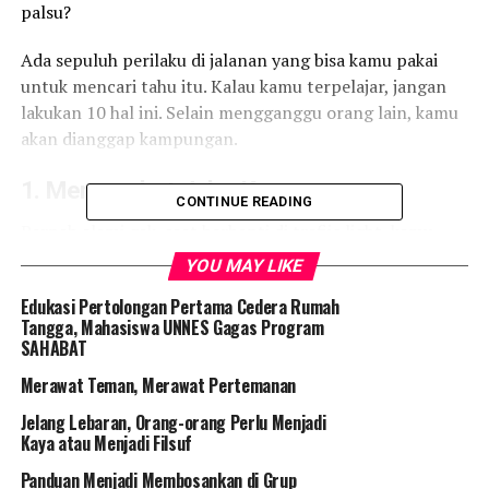
palsu?
Ada sepuluh perilaku di jalanan yang bisa kamu pakai
untuk mencari tahu itu. Kalau kamu terpelajar, jangan
lakukan 10 hal ini. Selain mengganggu orang lain, kamu
akan dianggap kampungan.
1. Menyerobot Jalur Kanan
CONTINUE READING
Pernah alami gak, saat berhenti di trafiic light, kamu
sudah berhenti sesuai garis. Eh, dengan pedenya ada
YOU MAY LIKE
orang yang berhenti di kanan kamu.
Edukasi Pertolongan Pertama Cedera Rumah
Tangga, Mahasiswa UNNES Gagas Program
Meski sederhana, tindakan itu sangat tidak patut. Ini
SAHABAT
akan menyulitkan pengendara lain yang datang dari
arah berlawan. Kalau itu dilakukan di jalanan yang
Merawat Teman, Merawat Pertemanan
sempit, itu bisa bikin macet.
Jelang Lebaran, Orang-orang Perlu Menjadi
Kaya atau Menjadi Filsuf
2. Melewati Garis Marka
Panduan Menjadi Membosankan di Grup