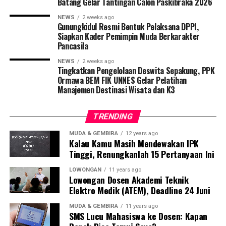
Batang Gelar Tantingan Calon Paskibraka 2026
5. Terlalu Sering Membunyikan Klakson
NEWS
2 weeks ago
Gunungkidul Resmi Bentuk Pelaksana DPPI,
Sabar kenapa sih? Kalau emang lagi macet, jangan
Siapkan Kader Pemimpin Muda Berkarakter
nambah-nambahi masalah sambil bunyiin klakson. Gak
Pancasila
Cuma kamu yang menderita kok.
NEWS
2 weeks ago
Tingkatkan Pengelolaan Deswita Sepakung, PPK
6. Menerabas Lampu Merah
Ormawa BEM FIK UNNES Gelar Pelatihan
Manajemen Destinasi Wisata dan K3
Kalau ini bukan Cuma tidak terpelajar. Ini pelanggaran
berat. Kalau emang gak takut tilang polisi, please deh
TRENDING
jangan bahayakan pengguna jalan lain. Kalau kenapa-
kenapa di jalan, repot!
MUDA & GEMBIRA
12 years ago
Kalau Kamu Masih Mendewakan IPK
Tinggi, Renungkanlah 15 Pertanyaan Ini
7. Zigzag
LOWONGAN
11 years ago
Nyetir zigzag, teruma abuat pengendara roda dua, bikin
Lowongan Dosen Akademi Teknik
orang yang di belakang kaget setengah mati. Kalau
Elektro Medik (ATEM), Deadline 24 Juni
repsonnya telat, bisa ketabrak lho.
MUDA & GEMBIRA
11 years ago
SMS Lucu Mahasiswa ke Dosen: Kapan
8. Memaksa Lewat saat Ada Penyeberang