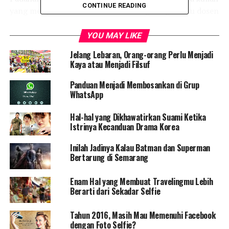
CONTINUE READING
yang menyebalkan Kalkulus. Namun gara-gara ibu dosen
yang mengajar sangat menyenangkan mata kuliah itu
terasa lebih ringan.
YOU MAY LIKE
Jelang Lebaran, Orang-orang Perlu Menjadi
Padahal mata kuliah yang diajarkan sungguh mata kuliah
Kaya atau Menjadi Filsuf
yang menyebalkan Kalkulus. Namun gara-gara ibu dosen
yang mengajar sangat menyenangkan mata kuliah itu
Panduan Menjadi Membosankan di Grup
WhatsApp
terasa lebih ringan .
Hal-hal yang Dikhawatirkan Suami Ketika
Ketika Citizen6 menghubungi via telepon Kamis, 11 Juni
Istrinya Kecanduan Drama Korea
2015 pukul 14:50 WIB, dosen yang punya akun
Instagram @dinifsr ini memang punya pendekatan
Inilah Jadinya Kalau Batman dan Superman
mengajar yang unik. Dalam mengajar Dini yang hobi
Bertarung di Semarang
menyanyi ini memakai pendekatan lebih sebagai teman
ke mahasiswanya.
Enam Hal yang Membuat Travelingmu Lebih
Berarti dari Sekadar Selfie
“Di kelas saya tak lebih pintar dari para mahasiswa,
hanya tahu lebih dahulu saja, katanya.
Tahun 2016, Masih Mau Memenuhi Facebook
dengan Foto Selfie?