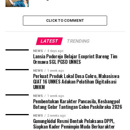
Menurutnya menjadi dosen adalah panggilan hatinya.
Karena itu sejak lulus kuliah ia serius berkarir di bidang
akademi. Sebelumnya Dini juga menjadi dosen di
CLICK TO COMMENT
Universitas Bina Nusantara (Binus)
Karena kepiawaiannya dalam mengajar itu menjadikan
LATEST
TRENDING
semangat para mahasiswa lebih membara. “Terima kasih
ibu dosen cantik telah mengajarkan kami ilmunya, ” kata
NEWS
4 days ago
Lansia Podorejo Belajar Ecoprint Bareng Tim
salah satu mahasiswa.
Ormawa SGL PGSD UNNES
Oh ya, dia tidak lagi
single.
NEWS
1 week ago
Perkuat Produk Lokal Desa Cokro, Mahasiswa
GIAT 16 UNNES Adakan Pelatihan Digitalisasi
Penulis:
Chcriss Kris (Citizen6.Liputan6.com)
UMKM
NEWS
1 week ago
RELATED TOPICS:
GEMBIRA
Pembentukan Karakter Pancasila, Kesbangpol
Batang Gelar Tantingan Calon Paskibraka 2026
UP NEXT
Ada Kesalahan Fatal dalam Pengumuman Ini, Bisakah
NEWS
2 weeks ago
Gunungkidul Resmi Bentuk Pelaksana DPPI,
Kamu Menemukannya?
Siapkan Kader Pemimpin Muda Berkarakter