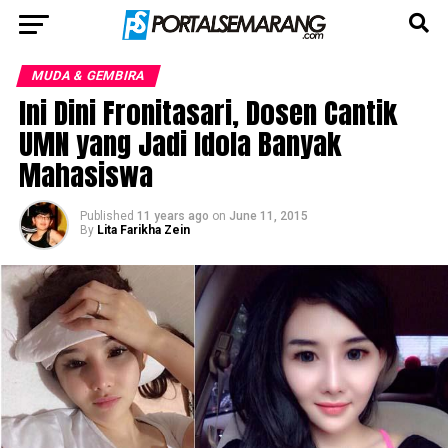
MUDA & GEMBIRA
Ini Dini Fronitasari, Dosen Cantik
UMN yang Jadi Idola Banyak
Mahasiswa
Published
11 years ago
on
June 11, 2015
By
Lita Farikha Zein