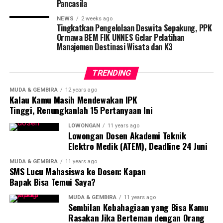
Pancasila
DON'T MISS
Sembilan Kebahagiaan yang Bisa Kamu Rasakan Jika
NEWS
2 weeks ago
Berteman dengan Orang Jepara
Tingkatkan Pengelolaan Deswita Sepakung, PPK
Ormawa BEM FIK UNNES Gelar Pelatihan
Manajemen Destinasi Wisata dan K3
Lita Farikha Zein
TRENDING
MUDA & GEMBIRA
12 years ago
Kalau Kamu Masih Mendewakan IPK
Tinggi, Renungkanlah 15 Pertanyaan Ini
LOWONGAN
11 years ago
Lowongan Dosen Akademi Teknik
Elektro Medik (ATEM), Deadline 24 Juni
MUDA & GEMBIRA
11 years ago
SMS Lucu Mahasiswa ke Dosen: Kapan
Bapak Bisa Temui Saya?
MUDA & GEMBIRA
11 years ago
Sembilan Kebahagiaan yang Bisa Kamu
Rasakan Jika Berteman dengan Orang