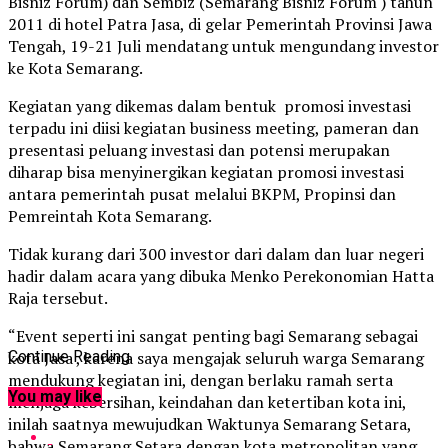
Bisniz Forum) dan Sembiz (Semarang Bisniz Forum ) tahun
2011 di hotel Patra Jasa, di gelar Pemerintah Provinsi Jawa
Tengah, 19-21 Juli mendatang untuk mengundang investor
ke Kota Semarang.
Kegiatan yang dikemas dalam bentuk promosi investasi
terpadu ini diisi kegiatan business meeting, pameran dan
presentasi peluang investasi dan potensi merupakan
diharap bisa menyinergikan kegiatan promosi investasi
antara pemerintah pusat melalui BKPM, Propinsi dan
Pemreintah Kota Semarang.
Tidak kurang dari 300 investor dari dalam dan luar negeri
hadir dalam acara yang dibuka Menko Perekonomian Hatta
Raja tersebut.
“Event seperti ini sangat penting bagi Semarang sebagai
kota Jasa , karena saya mengajak seluruh warga Semarang
Continue Reading
mendukung kegiatan ini, dengan berlaku ramah serta
You may like
menjaga kebersihan, keindahan dan ketertiban kota ini,
inilah saatnya mewujudkan Waktunya Semarang Setara,
bahwa Semarang Setara dengan kota metropolitan yang