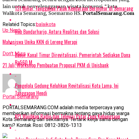
lain untuk penyelenggaraan wisata konvensi, ” kata
131 Miliar, Tunggakan Pajak Kendaraan Bermotor di Semarang
Walikota Semarang, Soemarmo HS.
PortalSemarang.Com
Related Topics:
balaikota
Up Next
Rob Bandarharjo, Antara Realitas dan Solusi
Mahasiswa Unika KKN di Lereng Merapi
Don't Miss
Banjir Kanal Timur Direvitalisasi, Pemerintah Sediakan Dana
Rp560 M
21 Juli, Workshop Pembuatan Proposal PKM di Unisbank
Pengelola Gedung Keluhkan Revitalisasi Kota Lama, Ini
Tanggapan Hendi
Portal Semarang
PORTALSEMARANG.COM adalah media terpercaya yang
memberikan informasi bermakna tentang gaya hidup warga
KPI Wajibkan Radio dan Televisi Putar Lagu Kebangsaan
Kota Semarang dan sekitarnya. Tertarik kerja sama dengan
kami? Kontak Rosi: 0812-3826-1313